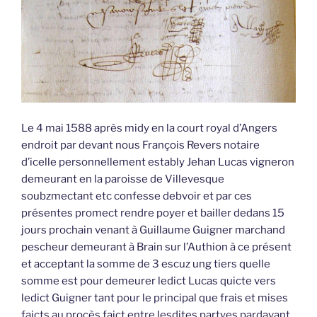
Le 4 mai 1588 après midy en la court royal d’Angers
endroit par devant nous François Revers notaire
d’icelle personnellement estably Jehan Lucas vigneron
demeurant en la paroisse de Villevesque
soubzmectant etc confesse debvoir et par ces
présentes promect rendre poyer et bailler dedans 15
jours prochain venant à Guillaume Guigner marchand
pescheur demeurant à Brain sur l’Authion à ce présent
et acceptant la somme de 3 escuz ung tiers quelle
somme est pour demeurer ledict Lucas quicte vers
ledict Guigner tant pour le principal que frais et mises
faicts au procès faict entre lesdites partyes pardavant