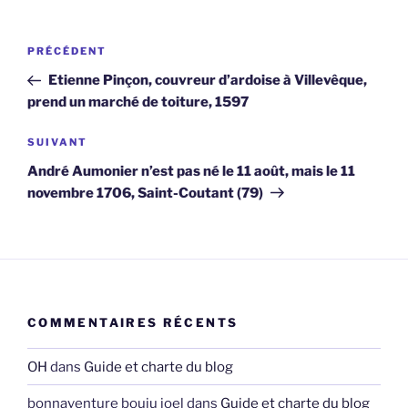
Navigation
Article
PRÉCÉDENT
de
précédent
Etienne Pinçon, couvreur d’ardoise à Villevêque,
l’article
prend un marché de toiture, 1597
Article
SUIVANT
suivant
André Aumonier n’est pas né le 11 août, mais le 11
novembre 1706, Saint-Coutant (79)
COMMENTAIRES RÉCENTS
OH
dans
Guide et charte du blog
bonnaventure bouju joel
dans
Guide et charte du blog