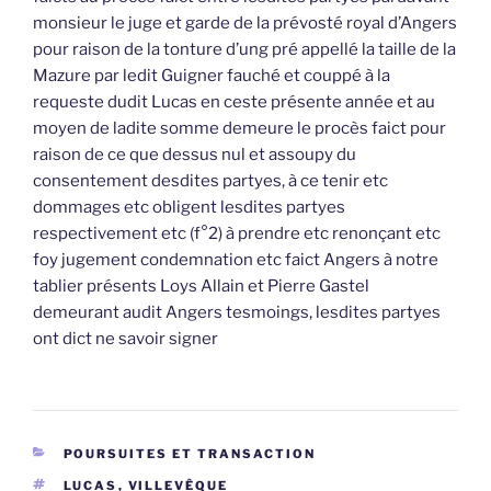
monsieur le juge et garde de la prévosté royal d’Angers
pour raison de la tonture d’ung pré appellé la taille de la
Mazure par ledit Guigner fauché et couppé à la
requeste dudit Lucas en ceste présente année et au
moyen de ladite somme demeure le procès faict pour
raison de ce que dessus nul et assoupy du
consentement desdites partyes, à ce tenir etc
dommages etc obligent lesdites partyes
respectivement etc (f°2) à prendre etc renonçant etc
foy jugement condemnation etc faict Angers à notre
tablier présents Loys Allain et Pierre Gastel
demeurant audit Angers tesmoings, lesdites partyes
ont dict ne savoir signer
CATÉGORIES
POURSUITES ET TRANSACTION
ÉTIQUETTES
LUCAS
,
VILLEVÊQUE