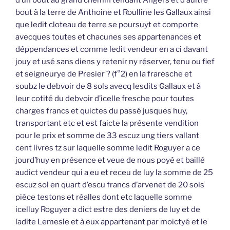
bout à la terre de Anthoine et Roulline les Gallaux ainsi
que ledit cloteau de terre se poursuyt et comporte
avecques toutes et chacunes ses appartenances et
déppendances et comme ledit vendeur en a ci davant
jouy et usé sans diens y retenir ny réserver, tenu ou fief
et seigneurye de Presier ? (f°2) en la fraresche et
soubz le debvoir de 8 sols avecq lesdits Gallaux et à
leur cotité du debvoir d’icelle fresche pour toutes
charges francs et quictes du passé jusques huy,
transportant etc et est faicte la présente vendition
pour le prix et somme de 33 escuz ung tiers vallant
cent livres tz sur laquelle somme ledit Roguyer a ce
jourd’huy en présence et veue de nous poyé et baillé
audict vendeur qui a eu et receu de luy la somme de 25
escuz sol en quart d’escu francs d’arvenet de 20 sols
pièce testons et réalles dont etc laquelle somme
icelluy Roguyer a dict estre des deniers de luy et de
ladite Lemesle et à eux appartenant par moictyé et le