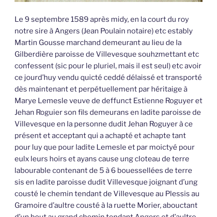
Le 9 septembre 1589 après midy, en la court du roy
notre sire à Angers (Jean Poulain notaire) etc estably
Martin Gousse marchand demeurant au lieu de la
Gilberdière paroisse de Villevesque souhzmettant etc
confessent (sic pour le pluriel, mais il est seul) etc avoir
ce jourd’huy vendu quicté ceddé délaissé et transporté
dès maintenant et perpétuellement par héritaige à
Marye Lemesle veuve de deffunct Estienne Roguyer et
Jehan Roguier son fils demeurans en ladite paroisse de
Villevesque en la personne dudit Jehan Roguyer à ce
présent et acceptant qui a achapté et achapte tant
pour luy que pour ladite Lemesle et par moictyé pour
eulx leurs hoirs et ayans cause ung cloteau de terre
labourable contenant de 5 à 6 bouessellées de terre
sis en ladite paroisse dudit Villevesque joignant d’ung
cousté le chemin tendant de Villevesque au Plessis au
Gramoire d’aultre cousté à la ruette Morier, abouctant
d’un bout au grand chemin tendant Angers et d’aultre