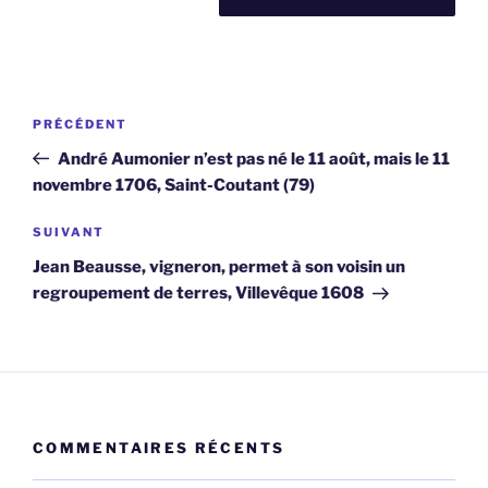
Navigation
Article
PRÉCÉDENT
de
précédent
André Aumonier n’est pas né le 11 août, mais le 11
l’article
novembre 1706, Saint-Coutant (79)
Article
SUIVANT
suivant
Jean Beausse, vigneron, permet à son voisin un
regroupement de terres, Villevêque 1608
COMMENTAIRES RÉCENTS