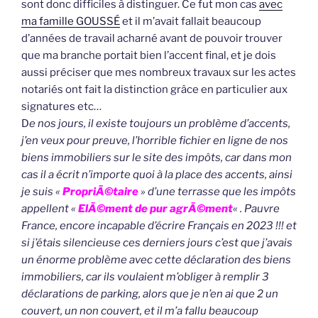
sont donc difficiles à distinguer. Ce fut mon cas
avec
ma famille GOUSSÉ
et il m’avait fallait beaucoup
d’années de travail acharné avant de pouvoir trouver
que ma branche portait bien l’accent final, et je dois
aussi préciser que mes nombreux travaux sur les actes
notariés ont fait la distinction grâce en particulier aux
signatures etc…
D
e nos jours, il existe toujours un problème d’accents,
j’en veux pour preuve, l’horrible fichier en ligne de nos
biens immobiliers sur le site des impôts, car dans mon
cas il a écrit n’importe quoi à la place des accents, ainsi
je suis «
PropriÃ©taire
» d’une terrasse que les impôts
appellent «
ElÃ©ment de pur agrÃ©ment
« . Pauvre
France, encore incapable d’écrire Français en 2023 !!! et
si j’étais silencieuse ces derniers jours c’est que j’avais
un énorme problème avec cette déclaration des biens
immobiliers, car ils voulaient m’obliger à remplir 3
déclarations de parking, alors que je n’en ai que 2 un
couvert, un non couvert, et il m’a fallu beaucoup