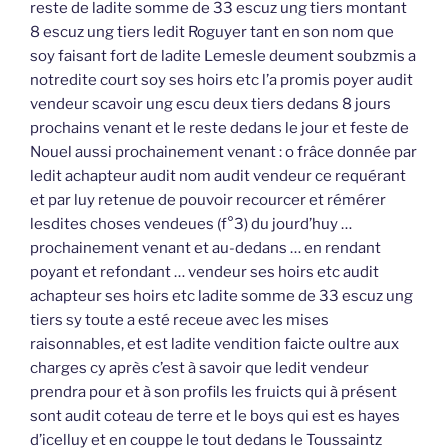
reste de ladite somme de 33 escuz ung tiers montant
8 escuz ung tiers ledit Roguyer tant en son nom que
soy faisant fort de ladite Lemesle deument soubzmis a
notredite court soy ses hoirs etc l’a promis poyer audit
vendeur scavoir ung escu deux tiers dedans 8 jours
prochains venant et le reste dedans le jour et feste de
Nouel aussi prochainement venant : o frâce donnée par
ledit achapteur audit nom audit vendeur ce requérant
et par luy retenue de pouvoir recourcer et rémérer
lesdites choses vendeues (f°3) du jourd’huy …
prochainement venant et au-dedans … en rendant
poyant et refondant … vendeur ses hoirs etc audit
achapteur ses hoirs etc ladite somme de 33 escuz ung
tiers sy toute a esté receue avec les mises
raisonnables, et est ladite vendition faicte oultre aux
charges cy après c’est à savoir que ledit vendeur
prendra pour et à son profils les fruicts qui à présent
sont audit coteau de terre et le boys qui est es hayes
d’icelluy et en couppe le tout dedans le Toussaintz