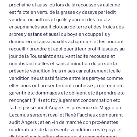
prochaine et aussi ou lors de la recousse sy aulcune
est faicte en vertu de la grasse cy dessys par ledit
vendeur ou aultres et qu’ils y auront des fruictz
ensepmancés audit cloteau de terre et des fruics des
arbres y estans et aussi du boys en couppe ils y
demeureront aussi auxdits achapteurs et les pouront
recueillir prendre et appliquer à leur profilt jusques au
jour de la Toussaintz ensuivant ladite recousse et
nonobstant icelles et sans diminution du prix de la
présente vendition frais mises car aultrement icelle
vendition n’eust esté faicte entre les partyes comme
elles nous ont présentement confessé ; à ce tenir etc
garentir etc dommages etc obligent etc à prendre etc
renonçant (f°4) etc foy jugement condemnation etc
fait et passé audit Angers es présence de Magdelon
Lecamus sergent royal et René Faucheux demeurant
audit Angers ; et en vin de marché don proxénettes
modérateurs de la présente vendition a esté poyé et
distribué par lesdits achapteurs du consentement