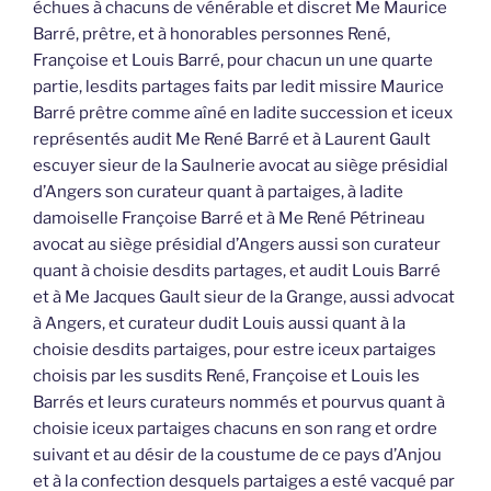
échues à chacuns de vénérable et discret Me Maurice
Barré, prêtre, et à honorables personnes René,
Françoise et Louis Barré, pour chacun un une quarte
partie, lesdits partages faits par ledit missire Maurice
Barré prêtre comme aîné en ladite succession et iceux
représentés audit Me René Barré et à Laurent Gault
escuyer sieur de la Saulnerie avocat au siège présidial
d’Angers son curateur quant à partaiges, à ladite
damoiselle Françoise Barré et à Me René Pétrineau
avocat au siège présidial d’Angers aussi son curateur
quant à choisie desdits partages, et audit Louis Barré
et à Me Jacques Gault sieur de la Grange, aussi advocat
à Angers, et curateur dudit Louis aussi quant à la
choisie desdits partaiges, pour estre iceux partaiges
choisis par les susdits René, Françoise et Louis les
Barrés et leurs curateurs nommés et pourvus quant à
choisie iceux partaiges chacuns en son rang et ordre
suivant et au désir de la coustume de ce pays d’Anjou
et à la confection desquels partaiges a esté vacqué par