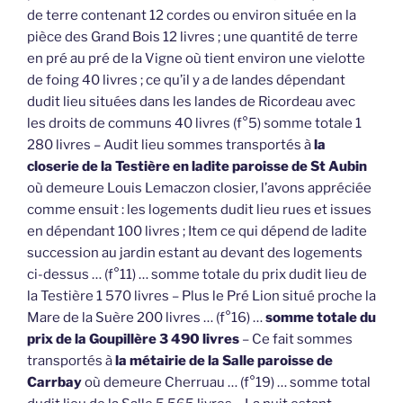
de terre contenant 12 cordes ou environ située en la
pièce des Grand Bois 12 livres ; une quantité de terre
en pré au pré de la Vigne où tient environ une vielotte
de foing 40 livres ; ce qu’il y a de landes dépendant
dudit lieu situées dans les landes de Ricordeau avec
les droits de communs 40 livres (f°5) somme totale 1
280 livres – Audit lieu sommes transportés à
la
closerie de la Testière en ladite paroisse de St Aubin
où demeure Louis Lemaczon closier, l’avons appréciée
comme ensuit : les logements dudit lieu rues et issues
en dépendant 100 livres ; Item ce qui dépend de ladite
succession au jardin estant au devant des logements
ci-dessus … (f°11) … somme totale du prix dudit lieu de
la Testière 1 570 livres – Plus le Pré Lion situé proche la
Mare de la Suère 200 livres … (f°16) …
somme totale du
prix de la Goupillère 3 490 livres
– Ce fait sommes
transportés à
la métairie de la Salle paroisse de
Carrbay
où demeure Cherruau … (f°19) … somme total