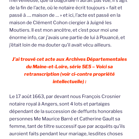
merveilleuse, que la diagonale n’aurait pas vue, il s’agit
de la fin de l’acte, où le notaire écrit toujours « fait et
passé à …. maison de … » et ici, l’acte est passé en la
maison de Clément Cohon ciergier à Juigné les
Moutiers. Il est mon ancêtre, et c’est pour moi une
énorme info, car j’avais une partie de lui à Pouancé, et
j’était loin de ma douter qu’il avait vécu ailleurs.
J’ai trouvé cet acte aux Archives Départementales
du Maine-et-Loire, série 5E5 – Voici sa
retranscription (voir ci-contre propriété
intellectuelle) :
Le 17 août 1663, par devant nous François Crosnier
notaire royal à Angers, sont 4 lots et partaiges
dépendant de la succession de deffunts honorables
personnes Me Maurice Barré et Catherine Gault sa
femme, tant de tiltre successif que par acquêts qu’ils
auroient faits pendant leur mariage, lesdites choses