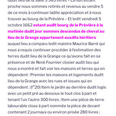
dudit lieu de la Salle 5 565 livres – La nuit estant
proche nous sommes retirés et revenus au vendre 5
de ce mois à continuer ladite appréciation et à nous
trouver au bourg de la Prévière – Et ledit vendredi 5
octobre 1662
estant audit bourg de la Prévière à la
matinée dudit jour sommes descendus de cheval au
lieu de la Grange appartenant auxdits héritiers
auquel lieu a comparu ledit maistre Maurice Barré qui
nous a requis continuer procéder à l’estimation des
terres dudit lieu de la Grange ce qu’avons fait en sa
présence et de René Fournier closier audit lieu qui
nous a montré et fait voir les maisons et terres qui en
dépendent : Premier les maisons et logements dudit
lieu de la Grange avec les rues et issues qui en
dépendent ; (f°20) Item le jardin au derrière dudit logis
avec un petit pré au dessous le tout clos à part et
tenant l’un l’autre 300 livres ; Item une pièce de terre
labourable close à part nommée la pièce de devant
contenant 2 journaux ou environ prisée 280 livres ;