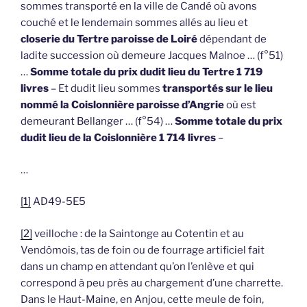
sommes transporté en la ville de Candé où avons
couché et le lendemain sommes allés au lieu et
closerie du Tertre paroisse de Loiré
dépendant de
ladite succession où demeure Jacques Malnoe … (f°51)
…
Somme totale du prix dudit lieu du Tertre 1 719
livres
– Et dudit lieu sommes
transportés sur le lieu
nommé la Coislonnière paroisse d’Angrie
où est
demeurant Bellanger … (f°54) …
Somme totale du prix
dudit lieu de la Coislonnière 1 714 livres
–
…
[1]
AD49-5E5
[2]
veilloche : de la Saintonge au Cotentin et au
Vendômois, tas de foin ou de fourrage artificiel fait
dans un champ en attendant qu’on l’enlève et qui
correspond à peu près au chargement d’une charrette.
Dans le Haut-Maine, en Anjou, cette meule de foin,