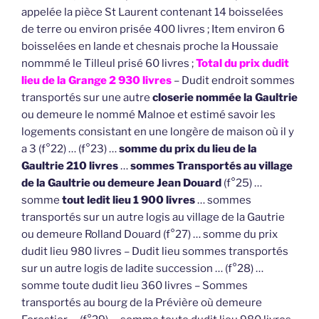
appelée la pièce St Laurent contenant 14 boisselées
de terre ou environ prisée 400 livres ; Item environ 6
boisselées en lande et chesnais proche la Houssaie
nommmé le Tilleul prisé 60 livres ;
Total du prix dudit
lieu de la Grange 2 930 livres
– Dudit endroit sommes
transportés sur une autre
closerie nommée la Gaultrie
ou demeure le nommé Malnoe et estimé savoir les
logements consistant en une longère de maison où il y
a 3 (f°22) … (f°23) …
somme du prix du lieu de la
Gaultrie 210 livres
…
sommes Transportés au
village
de la Gaultrie ou demeure Jean Douard
(f°25) …
somme
tout ledit lieu 1 900 livres
… sommes
transportés sur un autre logis au village de la Gautrie
ou demeure Rolland Douard (f°27) … somme du prix
dudit lieu 980 livres – Dudit lieu sommes transportés
sur un autre logis de ladite succession … (f°28) …
somme toute dudit lieu 360 livres – Sommes
transportés au bourg de la Prévière où demeure