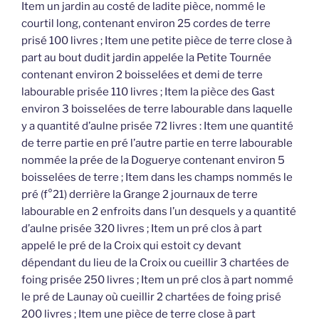
Item un jardin au costé de ladite pièce, nommé le
courtil long, contenant environ 25 cordes de terre
prisé 100 livres ; Item une petite pièce de terre close à
part au bout dudit jardin appelée la Petite Tournée
contenant environ 2 boisselées et demi de terre
labourable prisée 110 livres ; Item la pièce des Gast
environ 3 boisselées de terre labourable dans laquelle
y a quantité d’aulne prisée 72 livres : Item une quantité
de terre partie en pré l’autre partie en terre labourable
nommée la prée de la Doguerye contenant environ 5
boisselées de terre ; Item dans les champs nommés le
pré (f°21) derrière la Grange 2 journaux de terre
labourable en 2 enfroits dans l’un desquels y a quantité
d’aulne prisée 320 livres ; Item un pré clos à part
appelé le pré de la Croix qui estoit cy devant
dépendant du lieu de la Croix ou cueillir 3 chartées de
foing prisée 250 livres ; Item un pré clos à part nommé
le pré de Launay où cueillir 2 chartées de foing prisé
200 livres ; Item une pièce de terre close à part