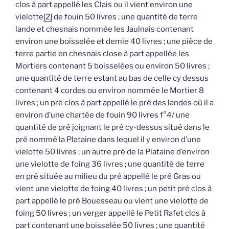
clos à part appellé les Clais ou il vient environ une
vielotte
[2]
de fouin 50 livres ; une quantité de terre
lande et chesnais nommée les Jaulnais contenant
environ une boisselée et demie 40 livres ; une pièce de
terre partie en chesnais close à part appellée les
Mortiers contenant 5 boisselées ou environ 50 livres ;
une quantité de terre estant au bas de celle cy dessus
contenant 4 cordes ou environ nommée le Mortier 8
livres ; un pré clos à part appellé le pré des landes où il a
environ d’une chartée de fouin 90 livres f°4/ une
quantité de pré joignant le pré cy-dessus situé dans le
pré nommé la Plataine dans lequel il y environ d’une
vielotte 50 livres ; un autre pré de la Plataine d’environ
une vielotte de foing 36 livres ; une quantité de terre
en pré située au milieu du pré appellé le pré Gras ou
vient une vielotte de foing 40 livres ; un petit pré clos à
part appellé le pré Bouesseau ou vient une vielotte de
foing 50 livres ; un verger appellé le Petit Rafet clos à
part contenant une boisselée 50 livres ; une quantité