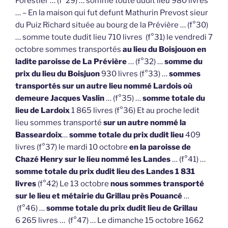
Forestier … (f°29) … somme toute dudit lieu 980 livres
… – En la maison qui fut defunt Mathurin Prevost sieur
du Puiz Richard située au bourg de la Prévière … (f°30)
… somme toute dudit lieu 710 livres (f°31) le vendredi 7
octobre sommes transportés
au lieu du Boisjouon en
ladite paroisse de La Prévière
… (f°32) …
somme du
prix du lieu du Boisjuon
930 livres (f°33) …
sommes
transportés sur un autre lieu nommé Lardois où
demeure Jacques Vaslin
… (f°35) …
somme totale du
lieu de Lardoix
1 865 livres (f°36) Et au proche ledit
lieu sommes transporté
sur un autre nommé la
Basseardoix
…
somme totale du prix dudit lieu
409
livres (f°37) le mardi 10 octobre
en la paroisse de
Chazé Henry sur le lieu nommé les Landes
… (f°41) …
somme totale du prix dudit lieu des Landes 1 831
livres
(f°42) Le 13 octobre
nous sommes transporté
sur le lieu et métairie du Grillau près Pouancé
…
(f°46) …
somme totale du prix dudit lieu de Grillau
6 265 livres … (f°47) … Le dimanche 15 octobre 1662