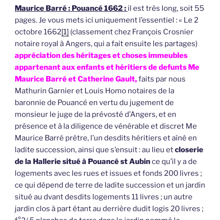
Maurice Barré : Pouancé 1662 :
il est très long, soit 55
pages. Je vous mets ici uniquement l’essentiel : « Le 2
octobre 1662
[1]
(classement chez François Crosnier
notaire royal à Angers, qui a fait ensuite les partages)
appréciation des héritages et choses immeubles
appartenant aux enfants et héritiers de defunts Me
Maurice Barré et Catherine Gault,
faits par nous
Mathurin Garnier et Louis Homo notaires de la
baronnie de Pouancé en vertu du jugement de
monsieur le juge de la prévosté d’Angers, et en
présence et à la diligence de vénérable et discret Me
Maurice Barré prêtre, l’un desdits héritiers et aîné en
ladite succession, ainsi que s’ensuit : au lieu et
closerie
de la Hallerie situé à Pouancé st Aubin
ce qu’il y a de
logements avec les rues et issues et fonds 200 livres ;
ce qui dépend de terre de ladite succession et un jardin
situé au dvant desdits logements 11 livres ; un autre
jardin clos à part étant au derrière dudit logis 20 livres ;