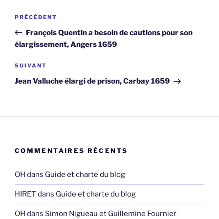
Navigation
Article
PRÉCÉDENT
de
précédent
François Quentin a besoin de cautions pour son
l’article
élargissement, Angers 1659
Article
SUIVANT
suivant
Jean Valluche élargi de prison, Carbay 1659
COMMENTAIRES RÉCENTS
OH
dans
Guide et charte du blog
HIRET
dans
Guide et charte du blog
OH
dans
Simon Nigueau et Guillemine Fournier