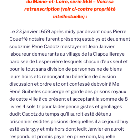
du Maine-et-Loire, série 5E6 – Voici sa
retranscription (voir ci-contre propriété
intellectuelle) :
Le 23 janvier 1659 après midy par devant nous Pierre
Coueffé notaire furent présentq establys et deuement
soubzmis René Cadotz mestayer et Jean Janvier
laboureur demeurants au village de la Clapoullieraye
paroisse de Lespervière lesquels chacun d’eux seul et
pour le tout sans division de personnes ne de biens
leurs hoirs etc renonçant au bénéfice de division
discussion et ordre etc ont confessé debvoir à Me
René Guibeles concierge et garde des prisons royaux
de cette ville à ce présent et acceptant la somme de 8
livres 4 sols tz pour la despence gistes et geollages
dudit Cadotz du temps qu’il auroit esté détenu
prisonnier esdites prisions desquelles il a ce jourd’huy
esté eslargyy et mis hors dont ledit Janvier en auroit
respondu et promis payer en privé nom, laquelle