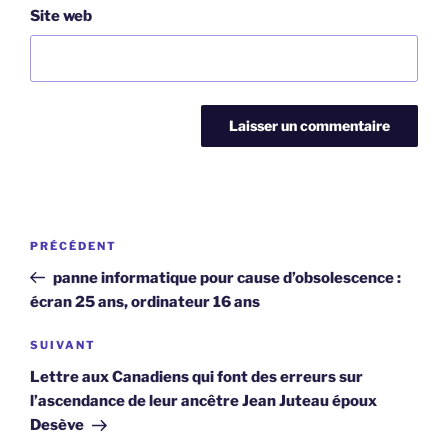
Site web
Navigation
Article
PRÉCÉDENT
de
précédent
panne informatique pour cause d’obsolescence :
l’article
écran 25 ans, ordinateur 16 ans
Article
SUIVANT
suivant
Lettre aux Canadiens qui font des erreurs sur
l’ascendance de leur ancêtre Jean Juteau époux
Desève