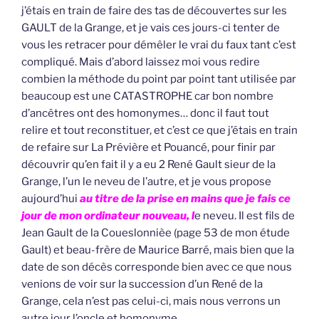
j’étais en train de faire des tas de découvertes sur les
GAULT de la Grange, et je vais ces jours-ci tenter de
vous les retracer pour démêler le vrai du faux tant c’est
compliqué. Mais d’abord laissez moi vous redire
combien la méthode du point par point tant utilisée par
beaucoup est une CATASTROPHE car bon nombre
d’ancêtres ont des homonymes… donc il faut tout
relire et tout reconstituer, et c’est ce que j’étais en train
de refaire sur La Prévière et Pouancé, pour finir par
découvrir qu’en fait il y a eu 2 René Gault sieur de la
Grange, l’un le neveu de l’autre, et je vous propose
aujourd’hui
au titre de la prise en mains que je fais ce
jour de mon ordinateur nouveau, l
e neveu. Il est fils de
Jean Gault de la Coueslonnièe (page 53 de mon étude
Gault) et beau-frère de Maurice Barré, mais bien que la
date de son décès corresponde bien avec ce que nous
venions de voir sur la succession d’un René de la
Grange, cela n’est pas celui-ci, mais nous verrons un
autre jour l’oncle et homonyme.