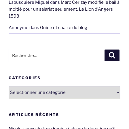
Labusquiere Miguel
dans
Marc Cerizay modifie le bail à
moitié pour un salariat seulement, Le Lion d’Angers
1593
Anonyme
dans
Guide et charte du blog
Recherche
Recher
pour
:
CATÉGORIES
Catégories
ARTICLES RÉCENTS
Nicole, veuve de Jean Bouju, réclame la donation qu’il