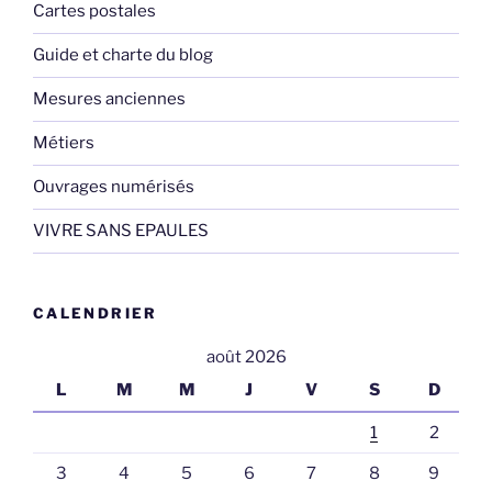
Cartes postales
Guide et charte du blog
Mesures anciennes
Métiers
Ouvrages numérisés
VIVRE SANS EPAULES
CALENDRIER
août 2026
L
M
M
J
V
S
D
1
2
3
4
5
6
7
8
9