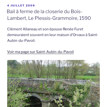
PUBLIÉ
4 JUILLET 2009
LE
Bail à ferme de la closerie du Bois-
Lambert, Le Plessis-Grammoire, 1590
Clément Allaneau et son épouse Renée Furet
demeuraient souvent en leur maison d’Orvaux à Saint-
Aubin-du-Pavoil.
Voir ma page sur Saint-Aubin-du-Pavoil