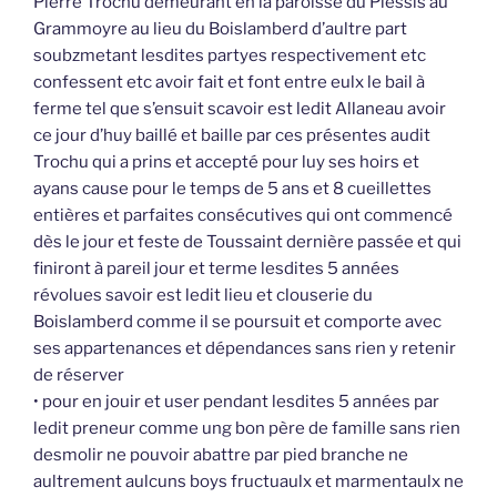
Pierre Trochu demeurant en la paroisse du Plessis au
Grammoyre au lieu du Boislamberd d’aultre part
soubzmetant lesdites partyes respectivement etc
confessent etc avoir fait et font entre eulx le bail à
ferme tel que s’ensuit scavoir est ledit Allaneau avoir
ce jour d’huy baillé et baille par ces présentes audit
Trochu qui a prins et accepté pour luy ses hoirs et
ayans cause pour le temps de 5 ans et 8 cueillettes
entières et parfaites consécutives qui ont commencé
dès le jour et feste de Toussaint dernière passée et qui
finiront à pareil jour et terme lesdites 5 années
révolues savoir est ledit lieu et clouserie du
Boislamberd comme il se poursuit et comporte avec
ses appartenances et dépendances sans rien y retenir
de réserver
• pour en jouir et user pendant lesdites 5 années par
ledit preneur comme ung bon père de famille sans rien
desmolir ne pouvoir abattre par pied branche ne
aultrement aulcuns boys fructuaulx et marmentaulx ne