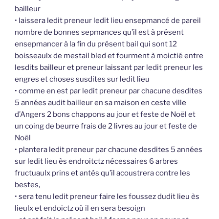
bailleur
• laissera ledit preneur ledit lieu ensepmancé de pareil
nombre de bonnes sepmances qu’il est à présent
ensepmancer à la fin du présent bail qui sont 12
boisseaulx de mestail bled et fourment à moictié entre
lesdits bailleur et preneur laissant par ledit preneur les
engres et choses susdites sur ledit lieu
• comme en est par ledit preneur par chacune desdites
5 années audit bailleur en sa maison en ceste ville
d’Angers 2 bons chappons au jour et feste de Noël et
un coing de beurre frais de 2 livres au jour et feste de
Noël
• plantera ledit preneur par chacune desdites 5 années
sur ledit lieu ès endroitctz nécessaires 6 arbres
fructuaulx prins et antés qu’il acoustrera contre les
bestes,
• sera tenu ledit preneur faire les foussez dudit lieu ès
lieulx et endoictz où il en sera besoign