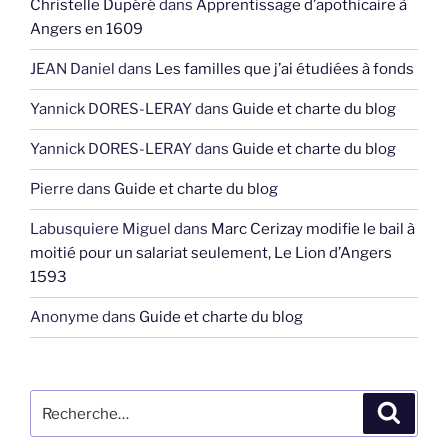
Christelle Dupéré
dans
Apprentissage d’apothicaire à
Angers en 1609
JEAN Daniel
dans
Les familles que j’ai étudiées à fonds
Yannick DORES-LERAY
dans
Guide et charte du blog
Yannick DORES-LERAY
dans
Guide et charte du blog
Pierre
dans
Guide et charte du blog
Labusquiere Miguel
dans
Marc Cerizay modifie le bail à
moitié pour un salariat seulement, Le Lion d’Angers
1593
Anonyme
dans
Guide et charte du blog
Recherche
Recher
pour