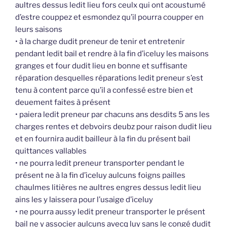
aultres dessus ledit lieu fors ceulx qui ont acoustumé
d’estre couppez et esmondez qu’il pourra coupper en
leurs saisons
• à la charge dudit preneur de tenir et entretenir
pendant ledit bail et rendre à la fin d’iceluy les maisons
granges et four dudit lieu en bonne et suffisante
réparation desquelles réparations ledit preneur s’est
tenu à content parce qu’il a confessé estre bien et
deuement faites à présent
• paiera ledit preneur par chacuns ans desdits 5 ans les
charges rentes et debvoirs deubz pour raison dudit lieu
et en fournira audit bailleur à la fin du présent bail
quittances vallables
• ne pourra ledit preneur transporter pendant le
présent ne à la fin d’iceluy aulcuns foigns pailles
chaulmes litières ne aultres engres dessus ledit lieu
ains les y laissera pour l’usaige d’iceluy
• ne pourra aussy ledit preneur transporter le présent
bail ne y associer aulcuns avecq luy sans le congé dudit