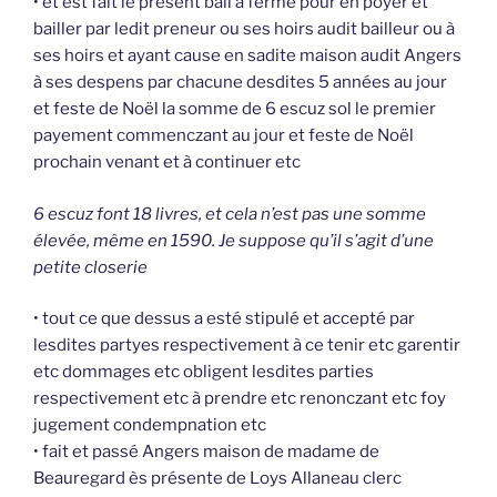
• et est fait le présent bail à ferme pour en poyer et
bailler par ledit preneur ou ses hoirs audit bailleur ou à
ses hoirs et ayant cause en sadite maison audit Angers
à ses despens par chacune desdites 5 années au jour
et feste de Noël la somme de 6 escuz sol le premier
payement commenczant au jour et feste de Noël
prochain venant et à continuer etc
6 escuz font 18 livres, et cela n’est pas une somme
élevée, même en 1590. Je suppose qu’il s’agit d’une
petite closerie
• tout ce que dessus a esté stipulé et accepté par
lesdites partyes respectivement à ce tenir etc garentir
etc dommages etc obligent lesdites parties
respectivement etc à prendre etc renonczant etc foy
jugement condempnation etc
• fait et passé Angers maison de madame de
Beauregard ès présente de Loys Allaneau clerc