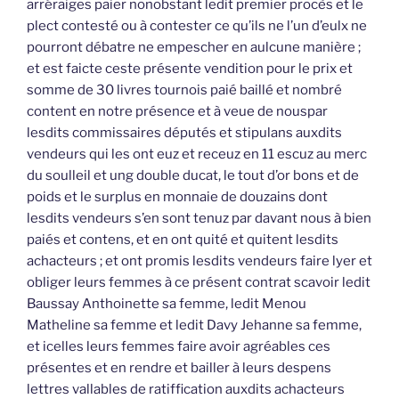
arréraiges paier nonobstant ledit premier procès et le
plect contesté ou à contester ce qu’ils ne l’un d’eulx ne
pourront débatre ne empescher en aulcune manière ;
et est faicte ceste présente vendition pour le prix et
somme de 30 livres tournois paié baillé et nombré
content en notre présence et à veue de nouspar
lesdits commissaires députés et stipulans auxdits
vendeurs qui les ont euz et receuz en 11 escuz au merc
du soulleil et ung double ducat, le tout d’or bons et de
poids et le surplus en monnaie de douzains dont
lesdits vendeurs s’en sont tenuz par davant nous à bien
paiés et contens, et en ont quité et quitent lesdits
achacteurs ; et ont promis lesdits vendeurs faire lyer et
obliger leurs femmes à ce présent contrat scavoir ledit
Baussay Anthoinette sa femme, ledit Menou
Matheline sa femme et ledit Davy Jehanne sa femme,
et icelles leurs femmes faire avoir agréables ces
présentes et en rendre et bailler à leurs despens
lettres vallables de ratiffication auxdits achacteurs