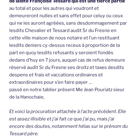
de ladite Françoise Tessard qui est une tierce partie
au total et pour les autres qui voudront et
demeureront nulles et sans effet pour celuy ou ceux
qui ne les auront agréées, sans desdommagement par
lesdits Chevalier et Tessard audit Sr du Fresne en
cette ville maison de nous notaire et l’un restituant
lesdits deniers cy-dessus receus à proportion de la
part en quoy lesdits refusants y seroient fondés
dedans d’huy en 7 jours, auquel cas de refus demeure
réservé audit Sr du Fresne ses droitz et taxes desdits
despens et frais et vaccations ordinaires et
extraordinaires pour s’en faire payer …
passé en notre tablier présent Me Jean Pouriatz sieur
de la Hanochaie,
Et voici la procuration attachée à l’acte précédent. Elle
est assez illisible et j’ai fait ce que j’ai pu, mais j’ai
encore des doutes, notamment hélas sur le prénom du
Tessard père.