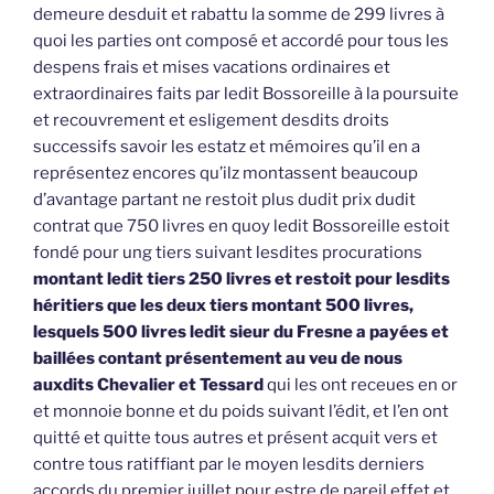
demeure desduit et rabattu la somme de 299 livres à
quoi les parties ont composé et accordé pour tous les
despens frais et mises vacations ordinaires et
extraordinaires faits par ledit Bossoreille à la poursuite
et recouvrement et esligement desdits droits
successifs savoir les estatz et mémoires qu’il en a
représentez encores qu’ilz montassent beaucoup
d’avantage partant ne restoit plus dudit prix dudit
contrat que 750 livres en quoy ledit Bossoreille estoit
fondé pour ung tiers suivant lesdites procurations
montant ledit tiers 250 livres et restoit pour lesdits
héritiers que les deux tiers montant 500 livres,
lesquels 500 livres ledit sieur du Fresne a payées et
baillées contant présentement au veu de nous
auxdits Chevalier et Tessard
qui les ont receues en or
et monnoie bonne et du poids suivant l’édit, et l’en ont
quitté et quitte tous autres et présent acquit vers et
contre tous ratiffiant par le moyen lesdits derniers
accords du premier juillet pour estre de pareil effet et