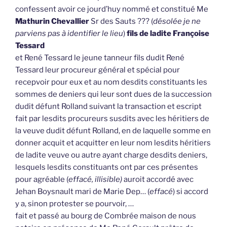
confessent avoir ce jourd’huy nommé et constitué Me
Mathurin Chevallier
Sr des Sauts ??? (
désolée je ne
parviens pas à identifier le lieu
)
fils de ladite Françoise
Tessard
et René Tessard le jeune tanneur fils dudit René
Tessard leur procureur général et spécial pour
recepvoir pour eux et au nom desdits constituants les
sommes de deniers qui leur sont dues de la succession
dudit défunt Rolland suivant la transaction et escript
fait par lesdits procureurs susdits avec les héritiers de
la veuve dudit défunt Rolland, en de laquelle somme en
donner acquit et acquitter en leur nom lesdits héritiers
de ladite veuve ou autre ayant charge desdits deniers,
lesquels lesdits constituants ont par ces présentes
pour agréable (
effacé, illisible)
auroit accordé avec
Jehan Boysnault mari de Marie Dep… (
effacé
) si accord
y a, sinon protester se pourvoir, …
fait et passé au bourg de Combrée maison de nous