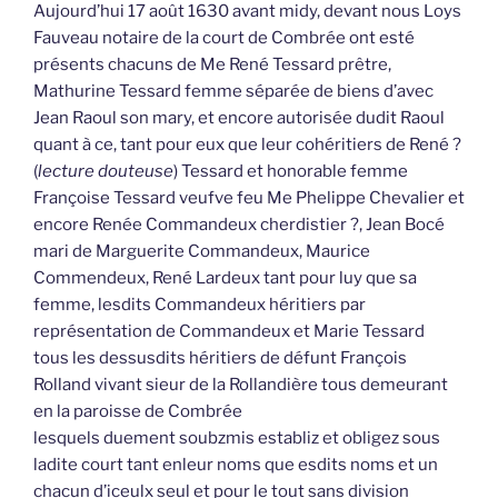
Aujourd’hui 17 août 1630 avant midy, devant nous Loys
Fauveau notaire de la court de Combrée ont esté
présents chacuns de Me René Tessard prêtre,
Mathurine Tessard femme séparée de biens d’avec
Jean Raoul son mary, et encore autorisée dudit Raoul
quant à ce, tant pour eux que leur cohéritiers de René ?
(
lecture douteuse
) Tessard et honorable femme
Françoise Tessard veufve feu Me Phelippe Chevalier et
encore Renée Commandeux cherdistier ?, Jean Bocé
mari de Marguerite Commandeux, Maurice
Commendeux, René Lardeux tant pour luy que sa
femme, lesdits Commandeux héritiers par
représentation de Commandeux et Marie Tessard
tous les dessusdits héritiers de défunt François
Rolland vivant sieur de la Rollandière tous demeurant
en la paroisse de Combrée
lesquels duement soubzmis establiz et obligez sous
ladite court tant enleur noms que esdits noms et un
chacun d’iceulx seul et pour le tout sans division