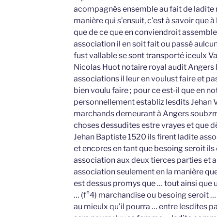
acompagnés ensemble au fait de ladite m
manière qui s’ensuit, c’est à savoir que à
que de ce que en conviendroit assemble
association il en soit fait ou passé aulcun
fust vallable se sont transporté iceulx V
Nicolas Huot notaire royal audit Angers 
associations il leur en voulust faire et pa
bien voulu faire ; pour ce est-il que en n
personnellement establiz lesdits Jehan 
marchands demeurant à Angers soubzme
choses dessudites estre vrayes et que dès
Jehan Baptiste 1520 ils firent ladite ass
et encores en tant que besoing seroit ils o
association aux deux tierces parties et 
association seulement en la manière que 
est dessus promys que … tout ainsi que 
… (f°4) marchandise ou besoing seroit … du
au mieulx qu’il pourra … entre lesdites pa