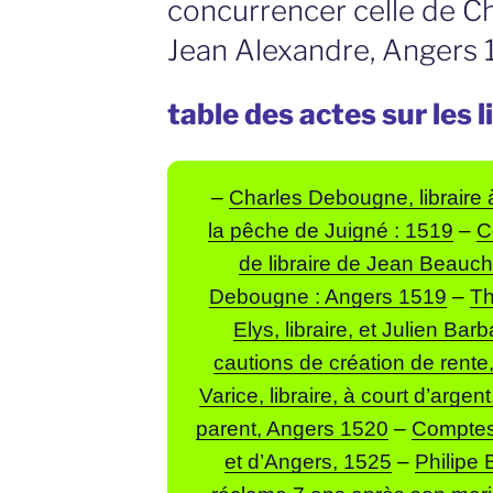
concurrencer celle de C
Jean Alexandre, Angers
table des actes sur les 
–
Charles Debougne, libraire 
la pêche de Juigné : 1519
–
C
de libraire de Jean Beauc
Debougne : Angers 1519
–
Th
Elys, libraire, et Julien Bar
cautions de création de rent
Varice, libraire, à court d’arge
parent, Angers 1520
–
Comptes 
et d’Angers, 1525
–
Philipe 