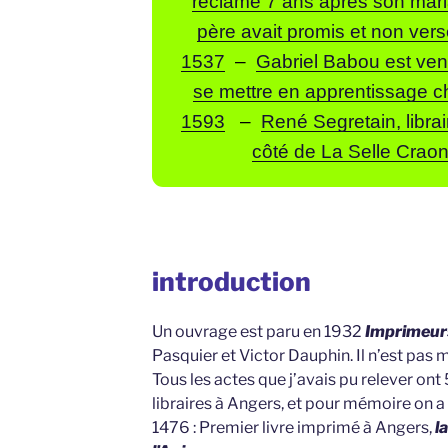
réclame 7 ans après son mar
père avait promis et non ver
1537
–
Gabriel Babou est ve
se mettre en apprentissage ch
1593
–
René Segretain, librai
côté de La Selle Crao
introduction
Un ouvrage est paru en 1932
Imprimeurs 
Pasquier et Victor Dauphin. Il n’est pas m
Tous les actes que j’avais pu relever ont
libraires à Angers, et pour mémoire on
1476 : Premier livre imprimé à Angers,
l