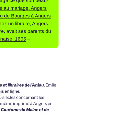
iage ce que son beau-
sé au mariage, Angers
nu de Bourges à Angers
ez un libraire, Angers
re, avait ses parents du
nnaise, 1605
–
et libraires de l’Anjou
, Emile
is en ligne.
 5 siècles concernant les
 a même imprimé à Angers en
a Coutume du Maine et de