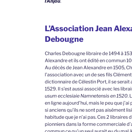
l’Anjou
.
L’Association Jean Alex
Debougne
Charles Debougne libraire de 1494 à 153
Alexandre et ils ont édité en commun 10
Au décès de Jean Alexandre en 1505, C
l’association avec un de ses fils Clément
dictionnaire de Célestin Port, il se serai
1529. Il s’est aussi associé avec les libr
usum ecclesiaie Namnetensis en 1520
. 
en ligne aujourd’hui, mais le peu que j’a
si anciens qu’ils ne sont pas aisément li
habitude que je n’ai pas. Ces 2 libraires
pionniers dans la forme commerciale d’
commun ce qu’un seul aurait eu du mal à r