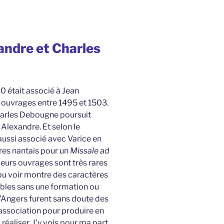
andre et Charles
0 était associé à Jean
 ouvrages entre 1495 et 1503.
harles Debougne poursuit
 Alexandre. Et selon le
t aussi associé avec Varice en
aires nantais pour un
Missale ad
Leurs ouvrages sont très rares
i pu voir montre des caractères
sibles sans une formation ou
 d’Angers furent sans doute des
association pour produire en
éaliser. J’y vois pour ma part