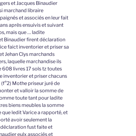
gers et Jacques Binaudier
i marchand libraire
ignés et associés en leur fait
ans après ensuivis et suivant
ps, mais que … ladite
t Binaudier firent déclaration
ice faict inventorier et priser sa
l et Jehan Clys marchands
rs, laquelle marchandise ils
 608 livres 17 sols tz toutes
ce inventorier et priser chacuns
 (f°2) Mothe priseur juré de
 monter et valloir la somme de
 somme toute tant pour ladite
utres biens meubles la somme
e que ledit Varice a rapporté, et
porté avoir seulement la
déclaration fust faite et
Binaudier eulx associés et