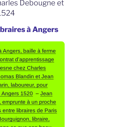
harles Debougne et
 1524
libraires à Angers
à Angers, baille à ferme
ontrat d’apprentissage
hesne chez Charles
omas Blandin et Jean
barin, laboureur, pour
e, Angers 1520
–
Jean
nt, emprunte à un proche
entre libraires de Paris
Bourguignon, libraire,