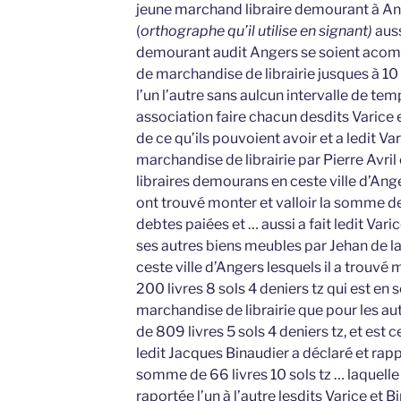
jeune marchand libraire demourant à An
(
orthographe qu’il utilise en signant)
auss
demourant audit Angers se soient acompa
de marchandise de librairie jusques à 10 
l’un l’autre sans aulcun intervalle de tem
association faire chacun desdits Varice e
de ce qu’ils pouvoient avoir et a ledit Var
marchandise de librairie par Pierre Avri
libraires demourans en ceste ville d’Ange
ont trouvé monter et valloir la somme de
debtes paiées et … aussi a fait ledit Vari
ses autres biens meubles par Jehan de la
ceste ville d’Angers lesquels il a trouvé
200 livres 8 sols 4 deniers tz qui est en
marchandise de librairie que pour les a
de 809 livres 5 sols 4 deniers tz, et est c
ledit Jacques Binaudier a déclaré et rap
somme de 66 livres 10 sols tz … laquelle 
raportée l’un à l’autre lesdits Varice et 