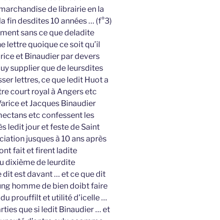
archandise de librairie en la
 la fin desdites 10 années … (f°3)
ment sans ce que deladite
e lettre quoique ce soit qu’il
arice et Binaudier par devers
luy supplier que de leursdites
sser lettres, ce que ledit Huot a
otre court royal à Angers etc
Varice et Jacques Binaudier
ctans etc confessent les
 ledit jour et feste de Saint
ociation jusques à 10 ans après
nt fait et firent ladite
au dixième de leurdite
dit est davant … et ce que dit
ung homme de bien doibt faire
 prouffilt et utilité d’icelle …
rties que si ledit Binaudier … et