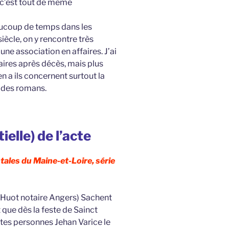
 c’est tout de même
eaucoup de temps dans les
iècle, on y rencontre très
une association en affaires. J’ai
ires après décès, mais plus
en a ils concernent surtout la
s des romans.
elle) de l’acte
ales du Maine-et-Loire, série
s Huot notaire Angers) Sachent
 que dès la feste de Sainct
tes personnes Jehan Varice le