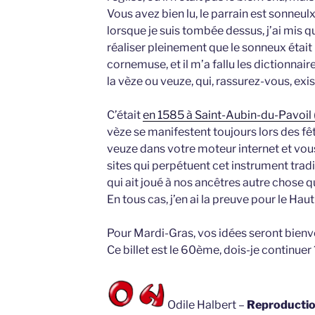
Vous avez bien lu, le parrain est sonneulx
lorsque je suis tombée dessus, j’ai mis 
réaliser pleinement que le sonneux était
cornemuse, et il m’a fallu les dictionnai
la vèze ou veuze, qui, rassurez-vous, exi
C’était
en 1585 à Saint-Aubin-du-Pavoil 
vèze se manifestent toujours lors des fê
veuze dans votre moteur internet et vous
sites qui perpétuent cet instrument trad
qui ait joué à nos ancêtres autre chose 
En tous cas, j’en ai la preuve pour le Hau
Pour Mardi-Gras, vos idées seront bien
Ce billet est le 60ème, dois-je continuer 
Odile Halbert –
Reproduction