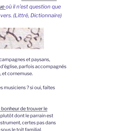
que
où il n’est question que
ers. (Littré, Dictionnaire)
s campagnes et paysans,
s d’église, parfois accompagnés
e, et cornemuse.
musiciens ? si oui, faîtes
le bonheur de trouver le
 plutôt dont le parrain est
instrument, certes pas dans
 sous le toît familial.