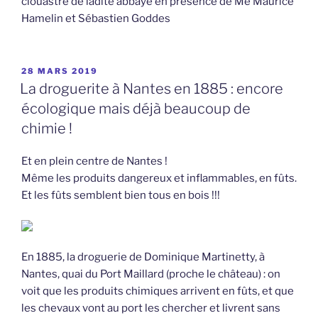
clouastre de ladite abbaye en présence de Me Maurice
Hamelin et Sébastien Goddes
PUBLIÉ
28 MARS 2019
LE
La droguerite à Nantes en 1885 : encore
écologique mais déjà beaucoup de
chimie !
Et en plein centre de Nantes !
Même les produits dangereux et inflammables, en fûts.
Et les fûts semblent bien tous en bois !!!
En 1885, la droguerie de Dominique Martinetty, à
Nantes, quai du Port Maillard (proche le château) : on
voit que les produits chimiques arrivent en fûts, et que
les chevaux vont au port les chercher et livrent sans