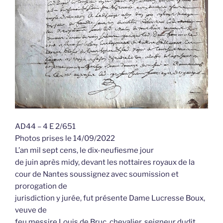
AD44 – 4 E 2/651
Photos prises le 14/09/2022
L’an mil sept cens, le dix-neufiesme jour
de juin après midy, devant les nottaires royaux de la
cour de Nantes soussignez avec soumission et
prorogation de
jurisdiction y jurée, fut présente Dame Lucresse Boux,
veuve de
feu messire Louis de Bruc, chevalier, seigneur dudit