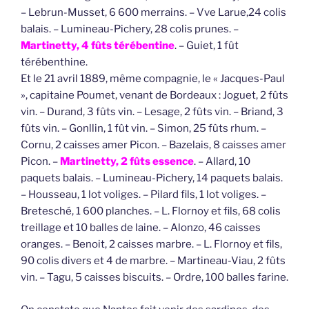
– Lebrun-Musset, 6 600 merrains. – Vve Larue,24 colis
balais. – Lumineau-Pichery, 28 colis prunes. –
Martinetty, 4 fûts térébentine
. – Guiet, 1 fût
térébenthine.
Et le 21 avril 1889, même compagnie, le « Jacques-Paul
», capitaine Poumet, venant de Bordeaux : Joguet, 2 fûts
vin. – Durand, 3 fûts vin. – Lesage, 2 fûts vin. – Briand, 3
fûts vin. – Gonllin, 1 fût vin. – Simon, 25 fûts rhum. –
Cornu, 2 caisses amer Picon. – Bazelais, 8 caisses amer
Picon. –
Martinetty, 2 fûts essence
. – Allard, 10
paquets balais. – Lumineau-Pichery, 14 paquets balais.
– Housseau, 1 lot voliges. – Pilard fils, 1 lot voliges. –
Bretesché, 1 600 planches. – L. Flornoy et fils, 68 colis
treillage et 10 balles de laine. – Alonzo, 46 caisses
oranges. – Benoit, 2 caisses marbre. – L. Flornoy et fils,
90 colis divers et 4 de marbre. – Martineau-Viau, 2 fûts
vin. – Tagu, 5 caisses biscuits. – Ordre, 100 balles farine.