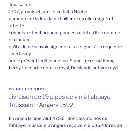
Toussaints
1707, promis et juré, et ce fait à Nantes
demeure de ladite dame bailleure ou elle a signé et
attesté
connoistre ledit preneur pour estre tel qu’il se nomme
et d’autant
qu’il a dit ne scavoir signer et a fait signer à sa requeste
Jean Leroy
sur le présent ledit jour et an. Signé Lucresse Boux,
Leroy, Lecourbe notaire royal, Delalande notaire royal
PUBLIÉ
20 JUILLET 2022
LE
Livraison de 19 pipes de vin à l’abbaye
Toussaint : Angers 1592
En Anjou la pipe vaut 475,6 l donc les moines de
l’abbaye Toussaint d’Angers reçoivent 9 036,4 litres de