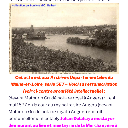
Cet acte est aux Archives Départementales du
Maine-et-Loire, série 5E7 – Voici sa retranscription
(voir ci-contre propriété intellectuelle) :
(devant Mathurin Grudé notaire royal à Angers) « Le 4
mai 1577 en la cour du roy notre sire Angers (devant
Mathurin Grudé notaire royal à Angers) endroit
personnellement estably
Jehan Delahaye mestayer
demeurant au lieu et mestayrie de la Morchanyère à