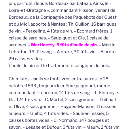
pin, par fûts, depuis Bordeaux par bâteau. Ainsi, le «
Loire-et-Bretagne », commandant Plisson, venant de
Bordeaux, de la Compagnie des Paquebots de l’Ouest
et du Midi, apporte à Nantes : Th. Guillon, 16 barriques
de vin. – Pergeline, 4 fûts de vin. – Ecomard frères, 1
caisse de sardines. – Saupiquet et Cie, 1 caisse de
sardines. –
Martinetty, 5 fûts d’huile de pin.
– Martin
Lebreton, 16 fût sang. – A ordre, 30 fûts vin. – A ordre,
29 caisses vides.
L’huile de pin est le traitement écologique du bois.
Chimistes, car ils se font livrer, entre autres, le 25
octobre 1893 , toujours le même paquebot, même
commandant : Lebreton, 14 fûts de sang. – L. Flornoy et
fils, 124 fûts vin. – C. Martel, 2 sacs gomme. – Thibault
et Olive, 4 sacs gomme. – Hugues-Manson, 11 caisses
liqueurs. – Guiho, 4 fûts vides. – Saunier-Tessier, 5
caisses boîtes vides – C. Normand, 147 bougies et
savon. – Lesage et Dufour, 6 fûts vin. – Maury, 2 fûts vin.