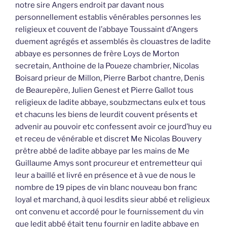
notre sire Angers endroit par davant nous
personnellement establis vénérables personnes les
religieux et couvent de l’abbaye Toussaint d’Angers
duement agrégés et assemblés ès clouastres de ladite
abbaye es personnes de frère Loys de Morton
secretain, Anthoine de la Poueze chambrier, Nicolas
Boisard prieur de Millon, Pierre Barbot chantre, Denis
de Beaurepère, Julien Genest et Pierre Gallot tous
religieux de ladite abbaye, soubzmectans eulx et tous
et chacuns les biens de leurdit couvent présents et
advenir au pouvoir etc confessent avoir ce jourd’huy eu
et receu de vénérable et discret Me Nicolas Bouvery
prêtre abbé de ladite abbaye par les mains de Me
Guillaume Amys sont procureur et entremetteur qui
leur a baillé et livré en présence et à vue de nous le
nombre de 19 pipes de vin blanc nouveau bon franc
loyal et marchand, à quoi lesdits sieur abbé et religieux
ont convenu et accordé pour le fournissement du vin
que ledit abbé était tenu fournir en ladite abbaye en