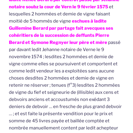
notaire soubz la cour de Vern le 9 février 1575
et
lesquelles 2 hommées et demie de vigne faisant
moitié de 5 hommés de vigne
eschues à ladite
Guillemine Berard par partage fait avecques ses
cohéritiers de la succession de deffunts Pierre
Berard et Symone Regnyer leur père et mère
passé
par davant ledit Jehanne notaire de Verne le 9
novembre 1574 ; lesdites 2 hommées et demie de
vigne comme elles se poursuivent et comportent et
comme ledit vendeur les a exploitées sans aucune
choses desdites 2 hommées et demie de vigne en
retenir ne réserver ; tenues (f°3) lesdites 2 hommées
de vigne du fief et seigneurie de (illisible) aux cens et
debvoirs anciens et accoustumés non exédant 3
deniers de debvoir … en fresche de plus grand debvoir
… ; et est faite la présente vendition pour le prix et
somme de 45 livres payée et baillée comptée et
nombrée manuellement content par ledit achepteur