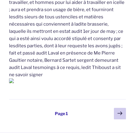
travailler, et hommes pour lui aider à travailler en icelle
; aura et prendra son usage de bière, et fourniront
lesdits sieurs de tous ustenciles et matières
nécessaires qui conviennent à ladite brasserie,
laquelle ils mettront en estat audit 1er jour de may ; ce
qui a esté ainsi voulu accordé stipulé et consenty par
lesdites parties, dont à leur requeste les avons jugés ;
fait et passé audit Laval en présence de Me Pierre
Gaultier notaire, Bernard Sartet sergent demeurant
audit Laval tesmoings à ce requis, ledit Thiboust a sit
ne savoir signer
Pagination
Page
Page
1
suiv
des
publications