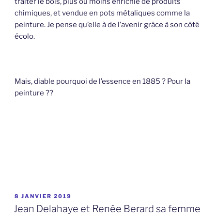
traiter le bois, plus ou moins enrichie de produits
chimiques, et vendue en pots métaliques comme la
peinture. Je pense qu’elle à de l’avenir grâce à son côté
écolo.
Mais, diable pourquoi de l’essence en 1885 ? Pour la
peinture ??
PUBLIÉ
8 JANVIER 2019
LE
Jean Delahaye et Renée Berard sa femme