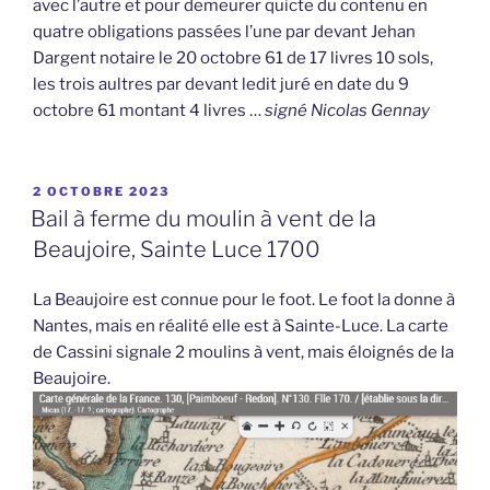
avec l’autre et pour demeurer quicte du contenu en
quatre obligations passées l’une par devant Jehan
Dargent notaire le 20 octobre 61 de 17 livres 10 sols,
les trois aultres par devant ledit juré en date du 9
octobre 61 montant 4 livres …
signé Nicolas Gennay
PUBLIÉ
2 OCTOBRE 2023
LE
Bail à ferme du moulin à vent de la
Beaujoire, Sainte Luce 1700
La Beaujoire est connue pour le foot. Le foot la donne à
Nantes, mais en réalité elle est à Sainte-Luce. La carte
de Cassini signale 2 moulins à vent, mais éloignés de la
Beaujoire.