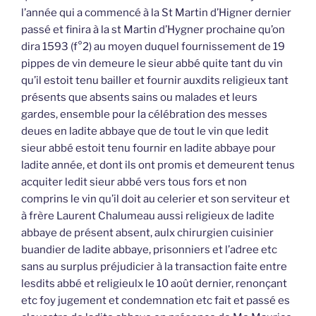
l’année qui a commencé à la St Martin d’Higner dernier
passé et finira à la st Martin d’Hygner prochaine qu’on
dira 1593 (f°2) au moyen duquel fournissement de 19
pippes de vin demeure le sieur abbé quite tant du vin
qu’il estoit tenu bailler et fournir auxdits religieux tant
présents que absents sains ou malades et leurs
gardes, ensemble pour la célébration des messes
deues en ladite abbaye que de tout le vin que ledit
sieur abbé estoit tenu fournir en ladite abbaye pour
ladite année, et dont ils ont promis et demeurent tenus
acquiter ledit sieur abbé vers tous fors et non
comprins le vin qu’il doit au celerier et son serviteur et
à frère Laurent Chalumeau aussi religieux de ladite
abbaye de présent absent, aulx chirurgien cuisinier
buandier de ladite abbaye, prisonniers et l’adree etc
sans au surplus préjudicier à la transaction faite entre
lesdits abbé et religieulx le 10 août dernier, renonçant
etc foy jugement et condemnation etc fait et passé es