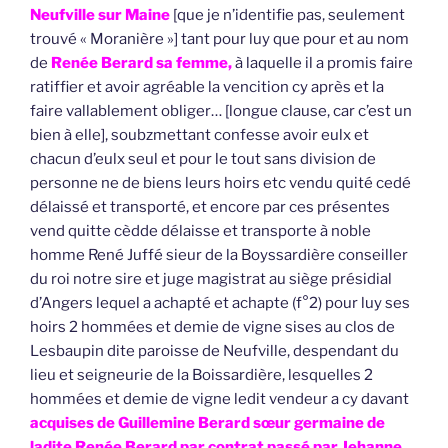
Neufville sur Maine
[que je n’identifie pas, seulement
trouvé « Moranière »] tant pour luy que pour et au nom
de
Renée Berard sa femme,
à laquelle il a promis faire
ratiffier et avoir agréable la vencition cy après et la
faire vallablement obliger… [longue clause, car c’est un
bien à elle], soubzmettant confesse avoir eulx et
chacun d’eulx seul et pour le tout sans division de
personne ne de biens leurs hoirs etc vendu quité cedé
délaissé et transporté, et encore par ces présentes
vend quitte cèdde délaisse et transporte à noble
homme René Juffé sieur de la Boyssardière conseiller
du roi notre sire et juge magistrat au siège présidial
d’Angers lequel a achapté et achapte (f°2) pour luy ses
hoirs 2 hommées et demie de vigne sises au clos de
Lesbaupin dite paroisse de Neufville, despendant du
lieu et seigneurie de la Boissardière, lesquelles 2
hommées et demie de vigne ledit vendeur a cy davant
acquises de Guillemine Berard sœur germaine de
ladite Renée Berard par contrat passé par Jehanne