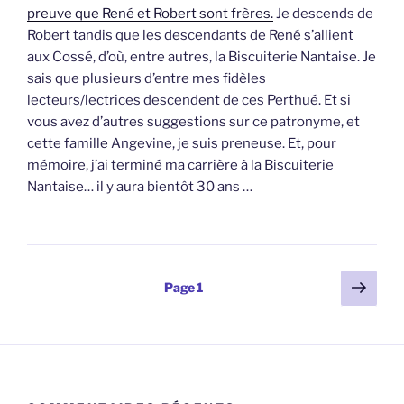
preuve que René et Robert sont frères.
Je descends de
Robert tandis que les descendants de René s’allient
aux Cossé, d’où, entre autres, la Biscuiterie Nantaise. Je
sais que plusieurs d’entre mes fidèles
lecteurs/lectrices descendent de ces Perthué. Et si
vous avez d’autres suggestions sur ce patronyme, et
cette famille Angevine, je suis preneuse. Et, pour
mémoire, j’ai terminé ma carrière à la Biscuiterie
Nantaise… il y aura bientôt 30 ans …
Pagination
Page
Page
1
suiv
des
publications
COMMENTAIRES RÉCENTS