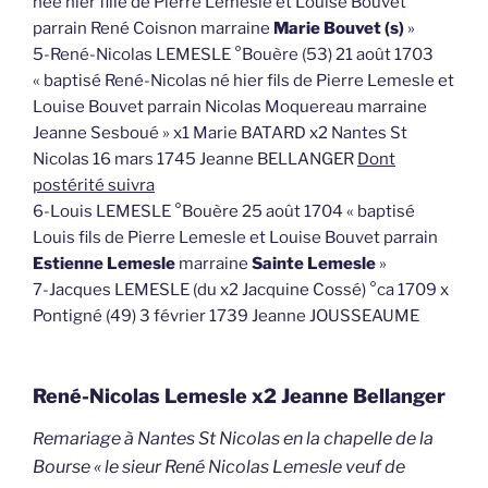
née hier fille de Pierre Lemesle et Louise Bouvet
parrain René Coisnon marraine
Marie Bouvet (s)
»
5-René-Nicolas LEMESLE °Bouère (53) 21 août 1703
« baptisé René-Nicolas né hier fils de Pierre Lemesle et
Louise Bouvet parrain Nicolas Moquereau marraine
Jeanne Sesboué » x1 Marie BATARD x2 Nantes St
Nicolas 16 mars 1745 Jeanne BELLANGER
Dont
postérité suivra
6-Louis LEMESLE °Bouère 25 août 1704 « baptisé
Louis fils de Pierre Lemesle et Louise Bouvet parrain
Estienne Lemesle
marraine
Sainte Lemesle
»
7-Jacques LEMESLE (du x2 Jacquine Cossé) °ca 1709 x
Pontigné (49) 3 février 1739 Jeanne JOUSSEAUME
René-Nicolas Lemesle x2 Jeanne Bellanger
emariage à Nantes St Nicolas en la chapelle de la
R
Bourse « le sieur René Nicolas Lemesle veuf de