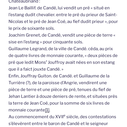
Châteaubriand :
Jean Le Baillif. de Candé, lui vendit un pré « situé en
l’estang dudit chevalier. entre le pré du prieur de Saint-
Nicolas et le pré de Jean Coé, au fief dudit prieur », pour
le prix de soixante sols.
Joachim Grenet, de Candé, vendit une pièce de terre «
sise en l’estang » pour cinquante sols.
Guillaume Legrand, de la ville de Candé. céda, au prix
de quatre livres de monnaie courante, « deux pièces de
r
pré que ledit Mons
Jouffroy avait nées en son estang
que il a faict jouxte Candé. »
Enfin, Jouffray Guiton. de Candé. et Guillaume de la
Turrière (?), de la paroisse d’Angrie, vendirent une
pièce de terre et une pièce de pré, tenues du fief de
Jehan Lantier à douze deniers de rente, et situées près
la terre de Jean Coé, pour la somme de six livres de
monnaie courante
[1]
.
e
Au commencement du XVII
siècle, des contestations
s’élevèrent entre le baron de Candé et le seigneur