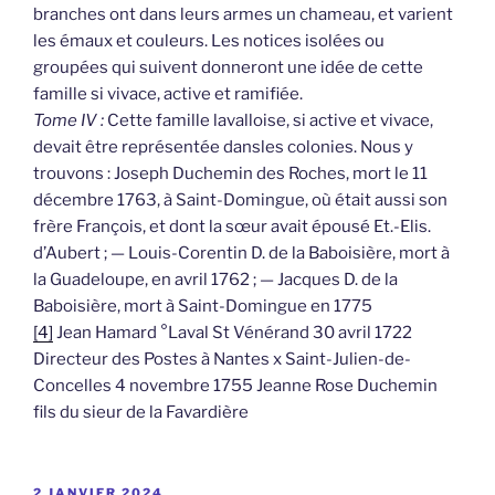
branches ont dans leurs armes un chameau, et varient
les émaux et couleurs. Les notices isolées ou
groupées qui suivent donneront une idée de cette
famille si vivace, active et ramifiée.
Tome IV :
Cette famille lavalloise, si active et vivace,
devait être représentée dansles colonies. Nous y
trouvons : Joseph Duchemin des Roches, mort le 11
décembre 1763, à Saint-Domingue, où était aussi son
frère François, et dont la sœur avait épousé Et.-Elis.
d’Aubert ; — Louis-Corentin D. de la Baboisière, mort à
la Guadeloupe, en avril 1762 ; — Jacques D. de la
Baboisière, mort à Saint-Domingue en 1775
[4]
Jean Hamard °Laval St Vénérand 30 avril 1722
Directeur des Postes à Nantes x Saint-Julien-de-
Concelles 4 novembre 1755 Jeanne Rose Duchemin
fils du sieur de la Favardière
PUBLIÉ
2 JANVIER 2024