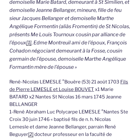
demoiselle Marie Batard, demeurant à St Similien, et
demoiselle Jeanne Bellanger, mineure, fille de feu
sieur Jacques Bellanger et demoiselle Marthe
Angélique Formentin (aliàs Fromentin) de St Nicolas,
présents Me Louis Tournoux cousin par alliance de
l’époux
[1]
, Edme Montreuil ami de l’époux, François
Cohadon négociant demeurant à la Fosse, cousin
germain de l’épouse, demoiselle Marthe Angélique
Formantin mère de l’épouse »
René-Nicolas LEMESLE °Bouère (53) 21 août 1703
Fils
de Pierre LEMESLE et Louise BOUVET
x1 Marie
BATARD x2 Nantes St Nicolas 16 mars 1745 Jeanne
BELLANGER
1-René Abraham Luc Polycarpe LEMESLE °Nantes Ste
Croix 30 juin 1746 « baptisé fils de n. h. Nicolas
Lemesle et dame Jeanne Bellanger, parrain René
Beguyer
[2]
docteur professeur en la faculté de