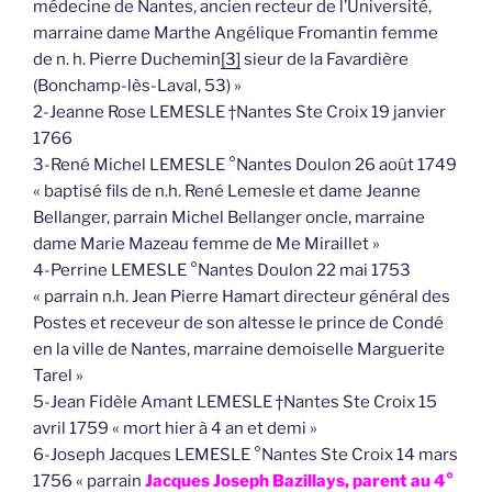
médecine de Nantes, ancien recteur de l’Université,
marraine dame Marthe Angélique Fromantin femme
de n. h. Pierre Duchemin
[3]
sieur de la Favardière
(Bonchamp-lès-Laval, 53) »
2-Jeanne Rose LEMESLE †Nantes Ste Croix 19 janvier
1766
3-René Michel LEMESLE °Nantes Doulon 26 août 1749
« baptisé fils de n.h. René Lemesle et dame Jeanne
Bellanger, parrain Michel Bellanger oncle, marraine
dame Marie Mazeau femme de Me Miraillet »
4-Perrine LEMESLE °Nantes Doulon 22 mai 1753
« parrain n.h. Jean Pierre Hamart directeur général des
Postes et receveur de son altesse le prince de Condé
en la ville de Nantes, marraine demoiselle Marguerite
Tarel »
5-Jean Fidèle Amant LEMESLE †Nantes Ste Croix 15
avril 1759 « mort hier à 4 an et demi »
6-Joseph Jacques LEMESLE °Nantes Ste Croix 14 mars
1756 « parrain
Jacques Joseph Bazillays, parent au 4°