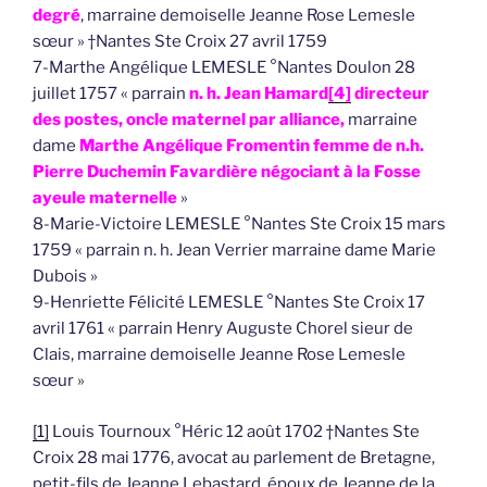
degré
, marraine demoiselle Jeanne Rose Lemesle
sœur » †Nantes Ste Croix 27 avril 1759
7-Marthe Angélique LEMESLE °Nantes Doulon 28
juillet 1757 « parrain
n. h. Jean Hamard
[4]
directeur
des postes, oncle maternel par alliance,
marraine
dame
Marthe Angélique Fromentin femme de n.h.
Pierre Duchemin Favardière négociant à la Fosse
ayeule maternelle
»
8-Marie-Victoire LEMESLE °Nantes Ste Croix 15 mars
1759 « parrain n. h. Jean Verrier marraine dame Marie
Dubois »
9-Henriette Félicité LEMESLE °Nantes Ste Croix 17
avril 1761 « parrain Henry Auguste Chorel sieur de
Clais, marraine demoiselle Jeanne Rose Lemesle
sœur »
[1]
Louis Tournoux °Héric 12 août 1702 †Nantes Ste
Croix 28 mai 1776, avocat au parlement de Bretagne,
petit-fils de Jeanne Lebastard, époux de Jeanne de la