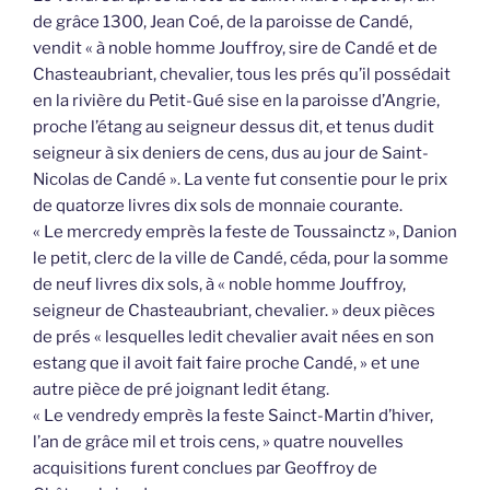
de grâce 1300, Jean Coé, de la paroisse de Candé,
vendit « à noble homme Jouffroy, sire de Candé et de
Chasteaubriant, chevalier, tous les prés qu’il possédait
en la rivière du Petit-Gué sise en la paroisse d’Angrie,
proche l’étang au seigneur dessus dit, et tenus dudit
seigneur à six deniers de cens, dus au jour de Saint-
Nicolas de Candé ». La vente fut consentie pour le prix
de quatorze livres dix sols de monnaie courante.
« Le mercredy emprès la feste de Toussainctz », Danion
le petit, clerc de la ville de Candé, céda, pour la somme
de neuf livres dix sols, à « noble homme Jouffroy,
seigneur de Chasteaubriant, chevalier. » deux pièces
de prés « lesquelles ledit chevalier avait nées en son
estang que il avoit fait faire proche Candé, » et une
autre pièce de pré joignant ledit étang.
« Le vendredy emprès la feste Sainct-Martin d’hiver,
l’an de grâce mil et trois cens, » quatre nouvelles
acquisitions furent conclues par Geoffroy de