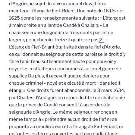
d’Angrie, au sujet du niveau auquel devait être
maintenu l’étang de Fief-Briant. Une note du 16 février
1625 donne les renseignements suivants : « L’étang est
à main droite en allant de Candé à Challain. « La
chaussée a une longueur de trois cents pas, et de
largeur, pour chemin, treize à quatorze pas
[2]
. »
L’étang de Fief-Briant était situé dans le fief d’Angrie,
ce qui donnait au seigneur de cette paroisse le droit d’y
faire tenir l’eau suffisamment haute pour pouvoir y
noyer les malfaiteurs condamnés à ce cruel genre de
supplice De plus, il recevait quatre deniers pour
chaque criminel « noyé et exécuté à mort « dans ledit
étang. » Ces droits furent abandonnés, le 3 mars 1634,
par Charles d’Andigné, en retour du titre de châtellenie
que le prince de Condé consentit à accorder à la
seigneurie d’Angrie. Le même seigneur renonça en
même temps à « prétendre aucun droit de fief ni de
propriété au moulin à eau et à l’étang de Fief-Briant, ni
en toutes les terres couvertes par l’eau dudit étang,