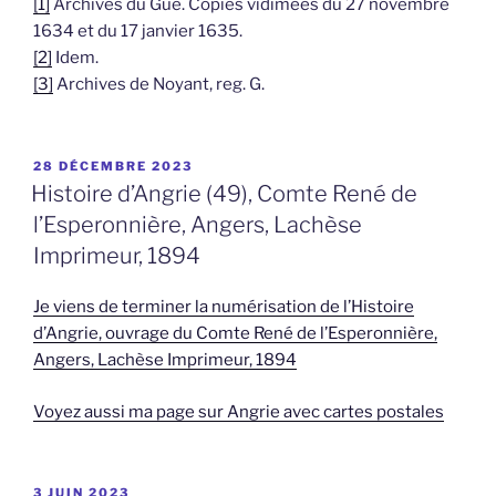
[1]
Archives du Gué. Copies vidimées du 27 novembre
1634 et du 17 janvier 1635.
[2]
Idem.
[3]
Archives de Noyant, reg. G.
PUBLIÉ
28 DÉCEMBRE 2023
LE
Histoire d’Angrie (49), Comte René de
l’Esperonnière, Angers, Lachèse
Imprimeur, 1894
Je viens de terminer la numérisation de l’Histoire
d’Angrie, ouvrage du Comte René de l’Esperonnière,
Angers, Lachèse Imprimeur, 1894
Voyez aussi ma page sur Angrie avec cartes postales
PUBLIÉ
3 JUIN 2023