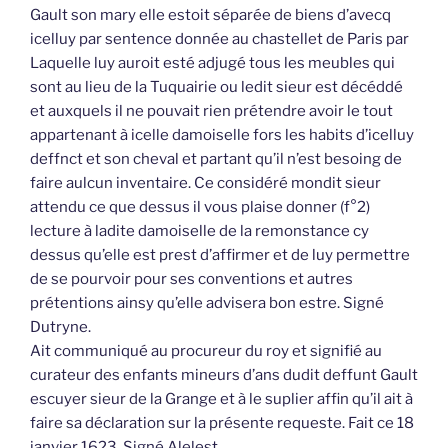
Gault son mary elle estoit séparée de biens d’avecq
icelluy par sentence donnée au chastellet de Paris par
Laquelle luy auroit esté adjugé tous les meubles qui
sont au lieu de la Tuquairie ou ledit sieur est décéddé
et auxquels il ne pouvait rien prétendre avoir le tout
appartenant à icelle damoiselle fors les habits d’icelluy
deffnct et son cheval et partant qu’il n’est besoing de
faire aulcun inventaire. Ce considéré mondit sieur
attendu ce que dessus il vous plaise donner (f°2)
lecture à ladite damoiselle de la remonstance cy
dessus qu’elle est prest d’affirmer et de luy permettre
de se pourvoir pour ses conventions et autres
prétentions ainsy qu’elle advisera bon estre. Signé
Dutryne.
Ait communiqué au procureur du roy et signifié au
curateur des enfants mineurs d’ans dudit deffunt Gault
escuyer sieur de la Grange et à le suplier affin qu’il ait à
faire sa déclaration sur la présente requeste. Fait ce 18
janvier 1623. Signé Alelest