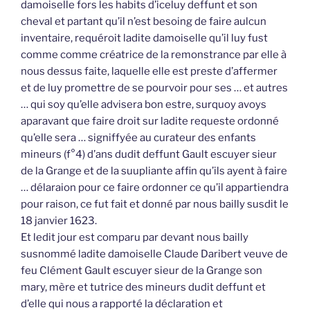
damoiselle fors les habits d’iceluy deffunt et son
cheval et partant qu’il n’est besoing de faire aulcun
inventaire, requéroit ladite damoiselle qu’il luy fust
comme comme créatrice de la remonstrance par elle à
nous dessus faite, laquelle elle est preste d’affermer
et de luy promettre de se pourvoir pour ses … et autres
… qui soy qu’elle advisera bon estre, surquoy avoys
aparavant que faire droit sur ladite requeste ordonné
qu’elle sera … signiffyée au curateur des enfants
mineurs (f°4) d’ans dudit deffunt Gault escuyer sieur
de la Grange et de la suupliante affin qu’ils ayent à faire
… délaraion pour ce faire ordonner ce qu’il appartiendra
pour raison, ce fut fait et donné par nous bailly susdit le
18 janvier 1623.
Et ledit jour est comparu par devant nous bailly
susnommé ladite damoiselle Claude Daribert veuve de
feu Clément Gault escuyer sieur de la Grange son
mary, mère et tutrice des mineurs dudit deffunt et
d’elle qui nous a rapporté la déclaration et