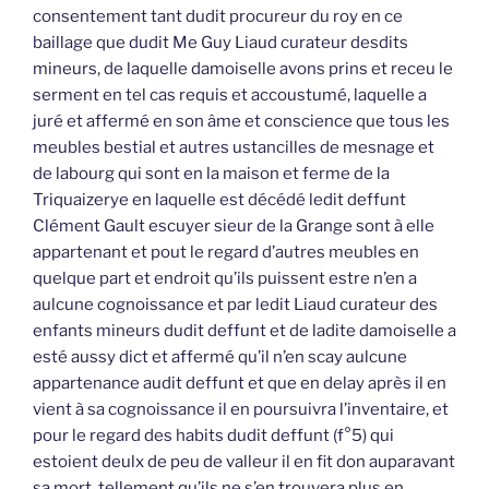
consentement tant dudit procureur du roy en ce
baillage que dudit Me Guy Liaud curateur desdits
mineurs, de laquelle damoiselle avons prins et receu le
serment en tel cas requis et accoustumé, laquelle a
juré et affermé en son âme et conscience que tous les
meubles bestial et autres ustancilles de mesnage et
de labourg qui sont en la maison et ferme de la
Triquaizerye en laquelle est décédé ledit deffunt
Clément Gault escuyer sieur de la Grange sont à elle
appartenant et pout le regard d’autres meubles en
quelque part et endroit qu’ils puissent estre n’en a
aulcune cognoissance et par ledit Liaud curateur des
enfants mineurs dudit deffunt et de ladite damoiselle a
esté aussy dict et affermé qu’il n’en scay aulcune
appartenance audit deffunt et que en delay après il en
vient à sa cognoissance il en poursuivra l’inventaire, et
pour le regard des habits dudit deffunt (f°5) qui
estoient deulx de peu de valleur il en fit don auparavant
sa mort, tellement qu’ils ne s’en trouvera plus en