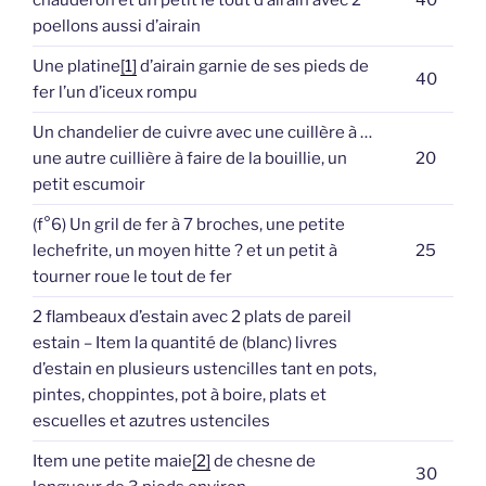
chauderon et un petit le tout d’airain avec 2
40
poellons aussi d’airain
Une platine
[1]
d’airain garnie de ses pieds de
40
fer l’un d’iceux rompu
Un chandelier de cuivre avec une cuillère à …
une autre cuillière à faire de la bouillie, un
20
petit escumoir
(f°6) Un gril de fer à 7 broches, une petite
lechefrite, un moyen hitte ? et un petit à
25
tourner roue le tout de fer
2 flambeaux d’estain avec 2 plats de pareil
estain – Item la quantité de (blanc) livres
d’estain en plusieurs ustencilles tant en pots,
pintes, choppintes, pot à boire, plats et
escuelles et azutres ustenciles
Item une petite maie
[2]
de chesne de
30