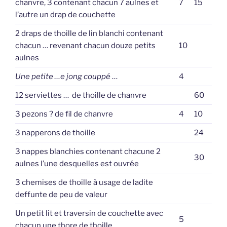
chanvre, 3 contenant chacun 7 aulnes et
7
15
l’autre un drap de couchette
2 draps de thoille de lin blanchi contenant
chacun … revenant chacun douze petits
10
aulnes
Une petite …e jong couppé
…
4
12 serviettes … de thoille de chanvre
60
3 pezons ? de fil de chanvre
4
10
3 napperons de thoille
24
3 nappes blanchies contenant chacune 2
30
aulnes l’une desquelles est ouvrée
3 chemises de thoille à usage de ladite
deffunte de peu de valeur
Un petit lit et traversin de couchette avec
5
chacun une thore de thoille