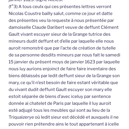
(f°3) A tous ceulx qui ces présentes lettres verront
Nicolas Coustre bailly salut, comme ce jour et datte
des présentes veu la requeste à nous présentée par
damoiselle Claude Daribert veuve de deffunt Clément
Gault vivant escuyer sieur de la Grange tutrice des
mineurs dudit deffunt et d’elle par laquelle elle nous
auroit remonstré que par l’acte de création de tutelle
de sa personne desdits mineurs par nous fait le samedi
15 janvier du présent moys de janvier 1623 par laquelle
nous luy aurions enjoinct de faire faire inventaire des
biens délaissés par ledit deffunt sieur de la Grange son
mary, ce qu’il n’est besoin de faire estant véritable que
du vivant dudit deffunt Gault escuyer son mary elle
estoit séparée de biens d’avec iceluy par sentence
donnée ai chatelet de Paris par laquelle il luy auroit
esté adjugé tous les meubles qui sont au lieu de la
Triquaizerye où ledit sieur est décédé et auxquels il ne
pouvoir rien prétendre ains le tout appartenant à icelle