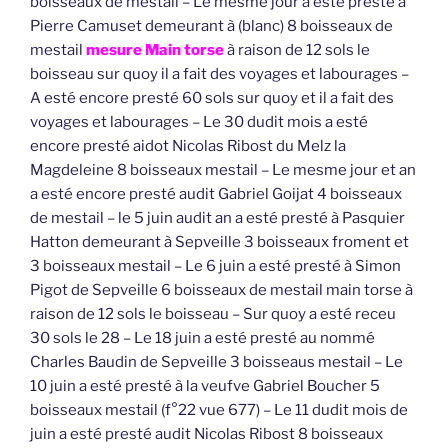
boisseaux de mestail – Le mesme jour a esté presté à
Pierre Camuset demeurant à (blanc) 8 boisseaux de
mestail
mesure Main torse
à raison de 12 sols le
boisseau sur quoy il a fait des voyages et labourages –
A esté encore presté 60 sols sur quoy et il a fait des
voyages et labourages – Le 30 dudit mois a esté
encore presté aidot Nicolas Ribost du Melz la
Magdeleine 8 boisseaux mestail – Le mesme jour et an
a esté encore presté audit Gabriel Goijat 4 boisseaux
de mestail – le 5 juin audit an a esté presté à Pasquier
Hatton demeurant à Sepveille 3 boisseaux froment et
3 boisseaux mestail – Le 6 juin a esté presté à Simon
Pigot de Sepveille 6 boisseaux de mestail main torse à
raison de 12 sols le boisseau – Sur quoy a esté receu
30 sols le 28 – Le 18 juin a esté presté au nommé
Charles Baudin de Sepveille 3 boisseaus mestail – Le
10 juin a esté presté à la veufve Gabriel Boucher 5
boisseaux mestail (f°22 vue 677) – Le 11 dudit mois de
juin a esté presté audit Nicolas Ribost 8 boisseaux