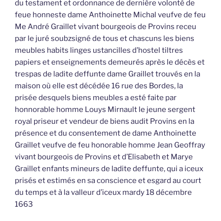
du testament et ordonnance de dernière volonté de
feue honneste dame Anthoinette Michal veufve de feu
Me André Graillet vivant bourgeois de Provins receu
par le juré soubzsigné de tous et chascuns les biens
meubles habits linges ustancilles d’hostel tiltres
papiers et enseignements demeurés après le décès et
trespas de ladite deffunte dame Graillet trouvés en la
maison où elle est décédée 16 rue des Bordes, la
prisée desquels biens meubles a esté faite par
honnorable homme Louys Mirnault le jeune sergent
royal priseur et vendeur de biens audit Provins en la
présence et du consentement de dame Anthoinette
Graillet veufve de feu honorable homme Jean Geoffray
vivant bourgeois de Provins et d’Elisabeth et Marye
Graillet enfants mineurs de ladite deffunte, qui a iceux
prisés et estimés en sa conscience et esgard au court
du temps et à la valleur d’iceux mardy 18 décembre
1663