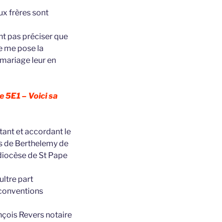
ux frères sont
nt pas préciser que
je me pose la
e mariage leur en
e 5E1 – Voici sa
ant et accordant le
ls de Berthelemy de
 diocèse de St Pape
ltre part
 conventions
ançois Revers notaire