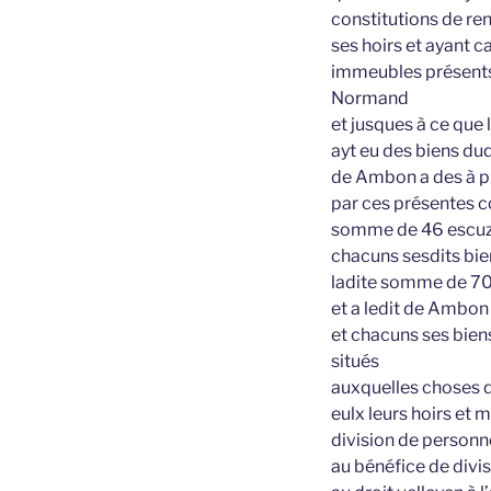
constitutions de re
ses hoirs et ayant 
immeubles présents 
Normand
et jusques à ce que 
ayt eu des biens du
de Ambon a des à pr
par ces présentes co
somme de 46 escuz de
chacuns sesdits bie
ladite somme de 700
et a ledit de Ambon
et chacuns ses bien
situés
auxquelles choses d
eulx leurs hoirs et
division de personn
au bénéfice de divis