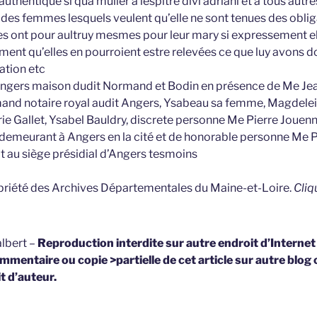
’authentique si qua mulier à lespitre divi adriani et à tous autres
 des femmes lesquels veulent qu’elle ne sont tenues des oblig
les ont pour aultruy mesmes pour leur mary si expressement e
ement qu’elles en pourroient estre relevées ce que luy avons 
tion etc
 Angers maison dudit Normand et Bodin en présence de Me Je
rmand notaire royal audit Angers, Ysabeau sa femme, Magde
rie Gallet, Ysabel Bauldry, discrete personne Me Pierre Jouen
s demeurant à Angers en la cité et de honorable personne Me P
 au siège présidial d’Angers tesmoins
opriété des Archives Départementales du Maine-et-Loire.
Cliq
lbert –
Reproduction interdite sur autre endroit d’Interne
mmentaire ou copie >partielle de cet article sur autre blog 
t d’auteur.