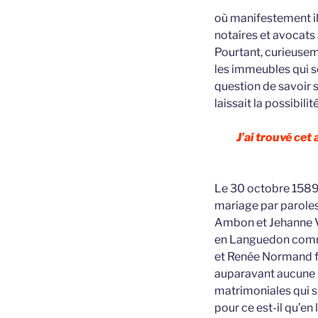
où manifestement il 
notaires et avocats
Pourtant, curieusem
les immeubles qui se
question de savoir si
laissait la possibilité
J’ai trouvé cet
Le 30 octobre 1589 
mariage par paroles
Ambon et Jehanne Va
en Languedon comme 
et Renée Normand fi
auparavant aucune b
matrimoniales qui s
pour ce est-il qu’en