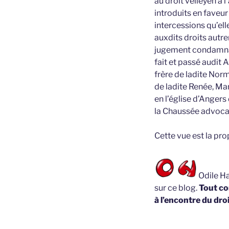
au droit velleyen à l
introduits en faveur
intercessions qu’el
auxdits droits autr
jugement condamna
fait et passé audit
frère de ladite No
de ladite Renée, Ma
en l’église d’Anger
la Chaussée advocat
Cette vue est la pr
Odile Ha
sur ce blog.
Tout co
à l’encontre du droi