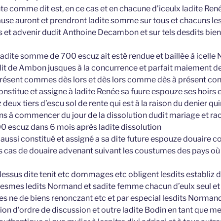
nte comme dit est, en ce cas et en chacune d’iceulx ladite Re
cause auront et prendront ladite somme sur tous et chacuns le
et advenir dudit Anthoine Decambon et sur tels desdits biens q
ladite somme de 700 escuz ait esté rendue et baillée à icelle
dit de Ambon jusques à la concurrence et parfait maiement d
ésent commes dès lors et dès lors comme dès à présent cons
nstitue et assigne à ladite Renée sa fuure espouze ses hoirs e
ux tiers d’escu sol de rente qui est à la raison du denier quin
ns à commencer du jour de la dissolution dudit mariage et r
 escuz dans 6 mois après ladite dissolution
 aussi constitué et assigné a sa dite future espouze douaire c
s cas de douaire advenant suivant les coustumes des pays où 
essus dite tenit etc dommages etc obligent lesdits establiz d’
 mesmes ledits Normand et sadite femme chacun d’eulx seul et 
es ne de biens renonczant etc et par especial lesdits Norman
ion d’ordre de discussion et outre ladite Bodin en tant que mes