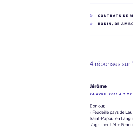
CATÉGORIES
CONTRATS DE 
ÉTIQUETTES
BODIN
,
DE AMB
4 réponses sur 
Jérôme
24 AVRIL 2011 À 7:22
Bonjour,
« Feudeillé pays de La
Saint-Papoul en Langued
s’agit : peut-être Fenou