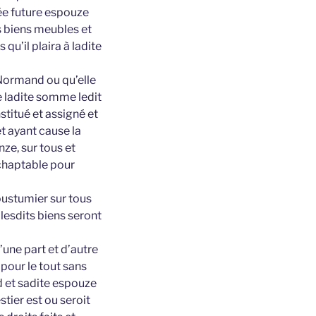
née future espouze
s biens meubles et
u’il plaira à ladite
 Normand ou qu’elle
e ladite somme ledit
titué et assigné et
t ayant cause la
ze, sur tous et
achaptable pour
oustumier sur tous
lesdits biens seront
une part et d’autre
pour le tout sans
d et sadite espouze
tier est ou seroit