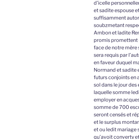
d’icelle personnell
et sadite espouse et
suffisamment autori
soubzmetant respect
Ambon et ladite Ren
promis promettent e
face de notre mère 
sera requis par l’aut
en faveur duquel ma
Normand et sadite e
futurs conjoints en
sol dans le jour des
laquelle somme ledi
employer en acquest
somme de 700 escuz 
seront censés et ré
et le surplus mont
et ou ledit mariage
qu’avoit converty 