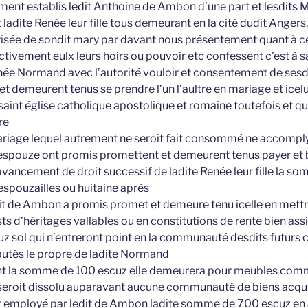
ement establis ledit Anthoine de Ambon d’une part et lesdits
 ladite Renée leur fille tous demeurant en la cité dudit Angers
sée de sondit mary par davant nous présentement quant à ce
ivement eulx leurs hoirs ou pouvoir etc confessent c’est à sa
ée Normand avec l’autorité vouloir et consentement de sesdi
t demeurent tenus se prendre l’un l’aultre en mariage et icel
saint église catholique apostolique et romaine toutefois et qu
re
riage lequel autrement ne seroit fait consommé ne accomply
spouze ont promis promettent et demeurent tenus payer et b
 avancement de droit successif de ladite Renée leur fille la 
 espouzailles ou huitaine après
t de Ambon a promis promet et demeure tenu icelle en mettre
s d’héritages vallables ou en constitutions de rente bien ass
sol qui n’entreront point en la communauté desdits futurs co
putés le propre de ladite Normand
ant la somme de 100 escuz elle demeurera pour meubles co
 seroit dissolu auparavant aucune communauté de biens acqu
et employé par ledit de Ambon ladite somme de 700 escuz en