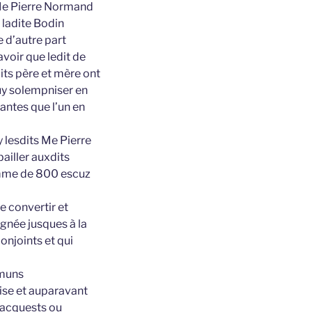
 Me Pierre Normand
, ladite Bodin
 d’autre part
voir que ledit de
ts père et mère ont
uy solempniser en
antes que l’un en
 lesdits Me Pierre
ailler auxdits
somme de 800 escuz
 convertir et
ignée jusques à la
njoints et qui
mmuns
ise et auparavant
 acquests ou