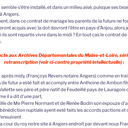
semble s’être installé, et dans un milieu aisé, puisque ses bea
 à Angers.
ent, dans ce contrat de mariage les parents de la future ne fo
ront acquis avec la dot devront l’être en pays d’Anjou, alors 
 ils sont repartis vivre dans le midi ? En tout cas le contrat d
.
 acte aux Archives Départementales du Maine-et-Loire, séri
retranscription (voir ci-contre propriété intellectuelle) :
après midy, (Françoys Revers notaire Angers) comme en trait
 de futur a esté fait et accomply entre Anthoine de Ambon fi
llette ses père et père natif de Feudeillé pays de Lauragois
il a dit d’une part,
lle de Me Pierre Normant et de Renée Bodin son espouze d’au
énédiction nuptiale ayent esté faits les accords pactions et
’ensuivent
 la cour du roy notre site à Angers endroit par devant nous Fr