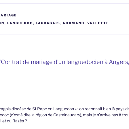
MARIAGE
ON
,
LANGUEDOC
,
LAURAGAIS
,
NORMAND
,
VALLETTE
“Contrat de mariage d’un languedocien à Angers
uragois diocèse de St Pape en Languedon » : on reconnaît bien là pays 
oc (c’est à dire la région de Castelnaudary), mais je n’arrive pas à trouv
illet du Razès ?