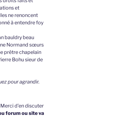
 droits faits et
ations et
lles ne renoncent
donné à entendre foy
an bauldry beau
leine Normand sœurs
ne prêtre chapelain
ierre Bohu sieur de
uez pour agrandir.
t
Merci d’en discuter
ou forum ou site va