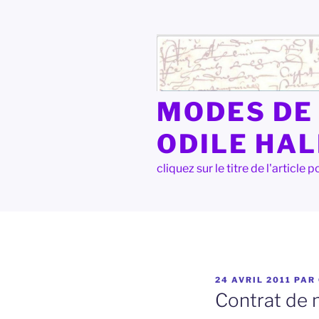
Aller
au
contenu
principal
MODES DE 
ODILE HA
cliquez sur le titre de l'articl
PUBLIÉ
24 AVRIL 2011
PAR
LE
Contrat de 