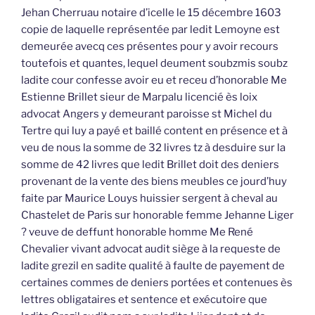
Jehan Cherruau notaire d’icelle le 15 décembre 1603
copie de laquelle représentée par ledit Lemoyne est
demeurée avecq ces présentes pour y avoir recours
toutefois et quantes, lequel deument soubzmis soubz
ladite cour confesse avoir eu et receu d’honorable Me
Estienne Brillet sieur de Marpalu licencié ès loix
advocat Angers y demeurant paroisse st Michel du
Tertre qui luy a payé et baillé content en présence et à
veu de nous la somme de 32 livres tz à desduire sur la
somme de 42 livres que ledit Brillet doit des deniers
provenant de la vente des biens meubles ce jourd’huy
faite par Maurice Louys huissier sergent à cheval au
Chastelet de Paris sur honorable femme Jehanne Liger
? veuve de deffunt honorable homme Me René
Chevalier vivant advocat audit siège à la requeste de
ladite grezil en sadite qualité à faulte de payement de
certaines commes de deniers portées et contenues ès
lettres obligataires et sentence et exécutoire que