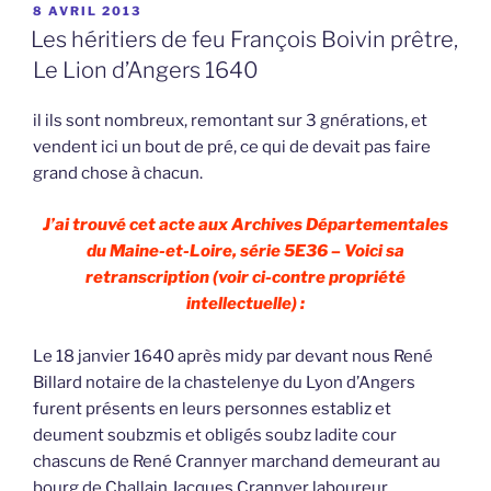
intellectuelle) :
Le 18 janvier 1640 après midy par devant nous René
Billard notaire de la chastelenye du Lyon d’Angers
furent présents en leurs personnes establiz et
deument soubzmis et obligés soubz ladite cour
chascuns de René Crannyer marchand demeurant au
bourg de Challain Jacques Crannyer laboureur
demeurant en ceste ville dudit Lyon Guy Heurtebise
mestayer fils et héritier de deffunts René Heurtebize
et Guillemine Crannyer ses père et mère et ledit
Heurtebize par représentation de ladite deffunte
Guillemine Crannyer sa mère héritier en partye de
deffunt Me François Bouyvin prêtre par la
représentation de deffunts Jean Crannyer et
Guillemine Briant leurs père et mère enfants et
héritiers de deffunte Jacquine Brillet vivante femme
de Jean Boyvin leurs ayeulz, Jacques Ruau poupellier
mary de Perrine Aubert sa femme fille de deffunts