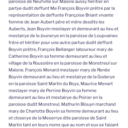
en la paroisse Saint Martin du Boys, Maurice Menart
mestayer mary de Perrine Boyvin sa femme
demeurant au lieu et mestairye du Poirier en la
paroisse dudit Monstreul, Mathurin Blouyn marchand
mary de Charlotte Boyvin sa femme demeurant au lieu
et closerye de la Meserrye dite paroisse de Saint
Martin tant en leurs noms que au nom et eux se faizant
fort de Sébastien Boyvin leur beau frère tous les
susdits Catherine, Renée, Perrine, Charlotte et
Sébastien les Boyvins enfants et héritiers de deffunt
Pierre Boyvin leur père et par sa représentation
héritiers pour une autre partie dudit deffunt Boyvin
prêtre
lesquels René et Jacques les Crannyers Heurtebize
Ruau Jean Aubert tant en son nom que audit nom,
François Aubert, Boyvin, Bellanger, François et Maurice
les Menards et Blouyn tant en leurs noms que audit
nom, confessent avoir aujourd’huy et présentement