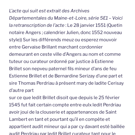
L’acte qui suit est extrait des Archives
Départementales du Maine-et-Loire, série 5E1 – Voici
la retranscription de l’acte
: Le 28 janvier 1551 (Quetin
notaire Angers ; calendrier Julien, donc 1552 nouveau
style)) Sur les différends meuz ou esperez mouvoir
entre Gervaise Brillant marchant cordonnier
demeurant en ceste ville d’Angers au nom et comme
tuteur ou curateur ordonné par justice à Estienne
Brillet son nepveu paternel fils mineur d’ans de feu
Estienne Brillet et de Bernardine Serizay d’une part et
sire Thomas Perdriau à présent mary de ladite Cerisay
d’autre part
sur ce que ledit Brillet disoit que depuis le 25 février
1545 fut fait certain compte entre eulx ledit Perdriau
avoir joui de la clouserie et appartenances de Saint
Lambert en tant et pourtant qu’il en compète et
appartient audit mineur qui a par cy davant esté baillée
audit Perdriau par ledit Brillet curateur tant pour le