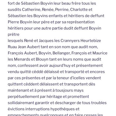
vendu quitté céddé délaissé et transporté et encores
par ces présentes et par la teneur d’icelles vendent
quittent cèddent délaissent et transportent dès
maintenant et à présent à tousjours mays
perpétuellement par héritage et promettent
sollidairemant garantir et descharger de tous troubles
évictions interruptions hypothèques et
empeschements quelconques et en faire cesses les
causes envers et contre tous
à Michel Thibault mestayer et demeurant au lieu et
mestairye de la Grand Preszellinière en ladite paroisse
dudit Monstreul à ce présent stipulant et acceptant et
lequel a achepté et achepté pour luy ses hoirs et ayant
cauze,
scavoir est leurs parts et portions qui leur peut
compéter et appartenir et leur compète et appartient
en un journau de terre labourable sis et situé au milieu
d’une pièce de terre appellée les Gobins près le lieu et
clozerye de Lestroinsart en cestee paroisse dudit Lyon