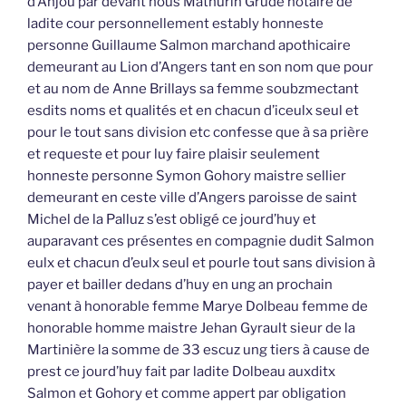
d’Anjou par devant nous Mathurin Grudé notaire de
ladite cour personnellement estably honneste
personne Guillaume Salmon marchand apothicaire
demeurant au Lion d’Angers tant en son nom que pour
et au nom de Anne Brillays sa femme soubzmectant
esdits noms et qualités et en chacun d’iceulx seul et
pour le tout sans division etc confesse que à sa prière
et requeste et pour luy faire plaisir seulement
honneste personne Symon Gohory maistre sellier
demeurant en ceste ville d’Angers paroisse de saint
Michel de la Palluz s’est obligé ce jourd’huy et
auparavant ces présentes en compagnie dudit Salmon
eulx et chacun d’eulx seul et pourle tout sans division à
payer et bailler dedans d’huy en ung an prochain
venant à honorable femme Marye Dolbeau femme de
honorable homme maistre Jehan Gyrault sieur de la
Martinière la somme de 33 escuz ung tiers à cause de
prest ce jourd’huy fait par ladite Dolbeau auxditx
Salmon et Gohory et comme appert par obligation