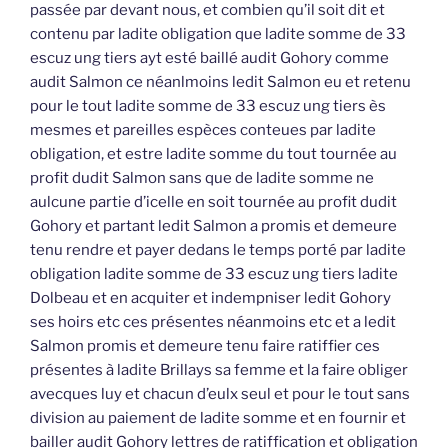
passée par devant nous, et combien qu’il soit dit et
contenu par ladite obligation que ladite somme de 33
escuz ung tiers ayt esté baillé audit Gohory comme
audit Salmon ce néanlmoins ledit Salmon eu et retenu
pour le tout ladite somme de 33 escuz ung tiers ès
mesmes et pareilles espèces conteues par ladite
obligation, et estre ladite somme du tout tournée au
profit dudit Salmon sans que de ladite somme ne
aulcune partie d’icelle en soit tournée au profit dudit
Gohory et partant ledit Salmon a promis et demeure
tenu rendre et payer dedans le temps porté par ladite
obligation ladite somme de 33 escuz ung tiers ladite
Dolbeau et en acquiter et indempniser ledit Gohory
ses hoirs etc ces présentes néanmoins etc et a ledit
Salmon promis et demeure tenu faire ratiffier ces
présentes à ladite Brillays sa femme et la faire obliger
avecques luy et chacun d’eulx seul et pour le tout sans
division au paiement de ladite somme et en fournir et
bailler audit Gohory lettres de ratiffication et obligation