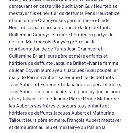
Jean Aubert et Estiennette Jahanne ses père et mère,
Jean Aubert tailleur d’habits tant pour luy que au nom
et soy faisant fort de Jeanne Pierre Renée Mathurine
les Auberts ses frères et soeurs tous enfants et
héritiers de deffunts Jacques Aubert et Mathurine
Tallourt leurs père et mère, François Aubert mestayer
et demeurant au lieu et mestairye du Pas en la
paroisse de Neufville sur Maisne aussy héritier en
partye dudit deffunt Me François Boyvin prêtre par la
représentaiton de deffunte Françoise Briant vivante
femme de Jean Aubert père et mère desdits les
Auberts, Jean Boyvin mestayer et demeurant au lieu et
mestairye de la Jounerye en la paroisse de Loupvaines
frère et héritier pour une autre partue dudit deffunt
Boyvin prêtre, François Bellanger laboureur mary de
Catherine Boyvin sa femme demeurant au lieu et
village de la Roussière en la paroisse de Monstreul sur
Maisne, François Menard mestayer mary de Renée
Boyvin demeurant au lieu et mestairye de la Goderye