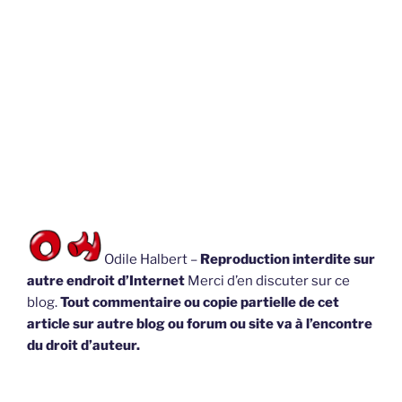
Odile Halbert –
Reproduction interdite sur
autre endroit d’Internet
Merci d’en discuter sur ce
blog.
Tout commentaire ou copie partielle de cet
article sur autre blog ou forum ou site va à l’encontre
du droit d’auteur.
PUBLIÉ
8 AVRIL 2013
LE
Les héritiers de feu François Boivin prêtre,
Le Lion d’Angers 1640
il ils sont nombreux, remontant sur 3 gnérations, et
vendent ici un bout de pré, ce qui de devait pas faire
grand chose à chacun.
J’ai trouvé cet acte aux Archives Départementales
du Maine-et-Loire, série 5E36 – Voici sa
retranscription (voir ci-contre propriété