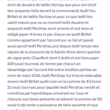
droit de douaire de ladite Serizay que pour son droit
des acquests faits durant la communauté dudit feu
Brillet et de ladite Serizay et pour ce que ledit lieu
valoit mieulx que ne se montoit ledit douaire et
acquestz ledit Perdriau avoir promis et est tenu et
obligé payer 4 livres tz par chacun an audit Brillet
comme appartient par l’accord sur ce fait et passé
aussi auroit ledit Perdriau joui depuis ledit temps des
vignes de la clouserie de la Sainte Anne demy quartier
de vigne près Chauflent dont il doibt et est tenu paye
100 soulz tournois de ferme par chacun an
davantaige par l’accord fait entre lesdites parties au
mois de mars 1536, ledit Perdriau fut trouvé redevable
envers ledit Brillet audit nom en la somme de 43 livres
11 soulz tournois pour laquelle ledit Perdriau vendit et
constitua par hypothèque universel sur tous et
chacuns ses biens présents et advenir la somme de 50
soulz tz de rente o puissance de faire assiette et que