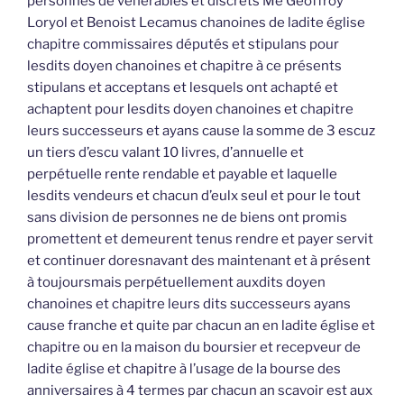
personnes de vénérables et discrets Me Geoffroy
Loryol et Benoist Lecamus chanoines de ladite église
chapitre commissaires députés et stipulans pour
lesdits doyen chanoines et chapitre à ce présents
stipulans et acceptans et lesquels ont achapté et
achaptent pour lesdits doyen chanoines et chapitre
leurs successeurs et ayans cause la somme de 3 escuz
un tiers d’escu valant 10 livres, d’annuelle et
perpétuelle rente rendable et payable et laquelle
lesdits vendeurs et chacun d’eulx seul et pour le tout
sans division de personnes ne de biens ont promis
promettent et demeurent tenus rendre et payer servit
et continuer doresnavant des maintenant et à présent
à toujoursmais perpétuellement auxdits doyen
chanoines et chapitre leurs dits successeurs ayans
cause franche et quite par chacun an en ladite église et
chapitre ou en la maison du boursier et recepveur de
ladite église et chapitre à l’usage de la bourse des
anniversaires à 4 termes par chacun an scavoir est aux