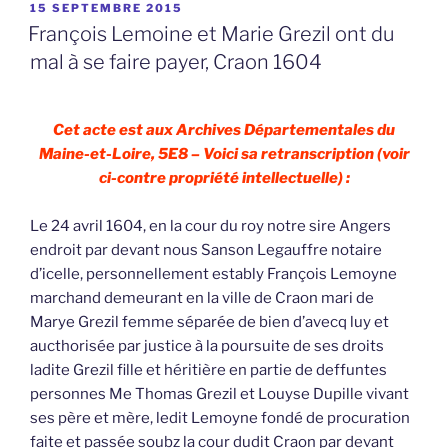
PUBLIÉ
15 SEPTEMBRE 2015
LE
François Lemoine et Marie Grezil ont du
mal à se faire payer, Craon 1604
Cet acte est aux Archives Départementales du
Maine-et-Loire, 5E8 – Voici sa retranscription (voir
ci-contre propriété intellectuelle) :
Le 24 avril 1604, en la cour du roy notre sire Angers
endroit par devant nous Sanson Legauffre notaire
d’icelle, personnellement estably François Lemoyne
marchand demeurant en la ville de Craon mari de
Marye Grezil femme séparée de bien d’avecq luy et
aucthorisée par justice à la poursuite de ses droits
ladite Grezil fille et héritière en partie de deffuntes
personnes Me Thomas Grezil et Louyse Dupille vivant
ses père et mère, ledit Lemoyne fondé de procuration
faite et passée soubz la cour dudit Craon par devant