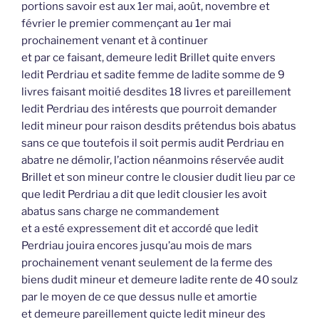
portions savoir est aux 1er mai, août, novembre et
février le premier commençant au 1er mai
prochainement venant et à continuer
et par ce faisant, demeure ledit Brillet quite envers
ledit Perdriau et sadite femme de ladite somme de 9
livres faisant moitié desdites 18 livres et pareillement
ledit Perdriau des intérests que pourroit demander
ledit mineur pour raison desdits prétendus bois abatus
sans ce que toutefois il soit permis audit Perdriau en
abatre ne démolir, l’action néanmoins réservée audit
Brillet et son mineur contre le clousier dudit lieu par ce
que ledit Perdriau a dit que ledit clousier les avoit
abatus sans charge ne commandement
et a esté expressement dit et accordé que ledit
Perdriau jouira encores jusqu’au mois de mars
prochainement venant seulement de la ferme des
biens dudit mineur et demeure ladite rente de 40 soulz
par le moyen de ce que dessus nulle et amortie
et demeure pareillement quicte ledit mineur des