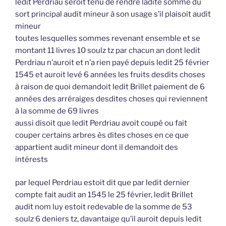
ledit Perdriau seroit tenu de rendre ladite somme du
sort principal audit mineur à son usage s’il plaisoit audit
mineur
toutes lesquelles sommes revenant ensemble et se
montant 11 livres 10 soulz tz par chacun an dont ledit
Perdriau n’auroit et n’a rien payé depuis ledit 25 février
1545 et auroit levé 6 années les fruits desdits choses
à raison de quoi demandoit ledit Brillet paiement de 6
années des arréraiges desdites choses qui reviennent
à la somme de 69 livres
aussi disoit que ledit Perdriau avoit coupé ou fait
couper certains arbres ès dites choses en ce que
appartient audit mineur dont il demandoit des
intérests
par lequel Perdriau estoit dit que par ledit dernier
compte fait audit an 1545 le 25 février, ledit Brillet
audit nom luy estoit redevable de la somme de 53
soulz 6 deniers tz, davantaige qu’il auroit depuis ledit