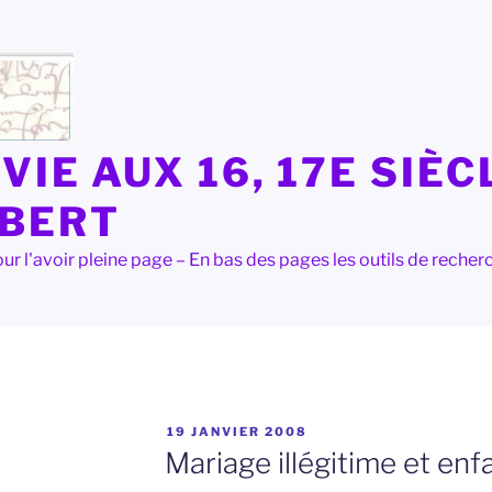
VIE AUX 16, 17E SIÈC
LBERT
e pour l'avoir pleine page – En bas des pages les outils de rec
PUBLIÉ
19 JANVIER 2008
LE
Mariage illégitime et enfa