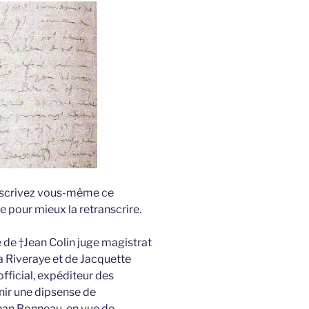
anscrivez vous-même ce
 pour mieux la retranscrire.
 de †Jean Colin juge magistrat
la Riveraye et de Jacquette
fficial, expéditeur des
nir une dipsense de
han Bonneau, en vue de