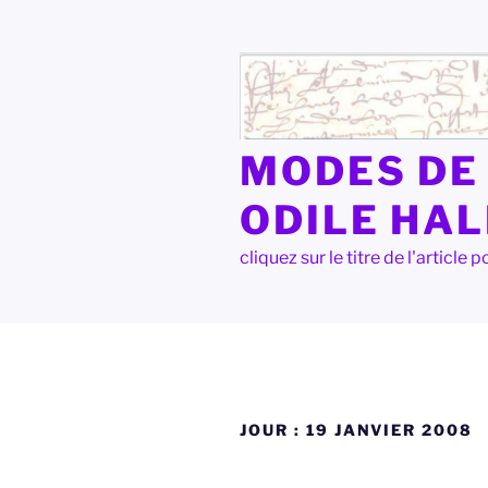
Aller
au
contenu
principal
MODES DE 
ODILE HA
cliquez sur le titre de l'articl
JOUR :
19 JANVIER 2008