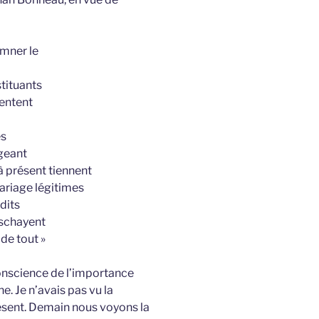
amner le
tituants
sentent
és
ogeant
 présent tiennent
ariage légitimes
sdits
uschayent
de tout »
conscience de l’importance
e. Je n’avais pas vu la
ésent. Demain nous voyons la