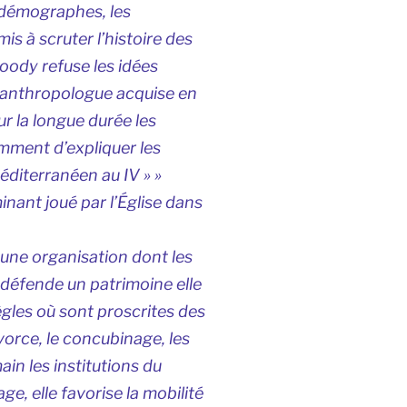
 démographes, les
is à scruter l’histoire des
Goody refuse les idées
’anthropologue acquise en
ur la longue durée les
mment d’expliquer les
méditerranéen au IV » »
rminant joué par l’Église dans
s une organisation dont les
t défende un patrimoine elle
ègles où sont proscrites des
ivorce, le concubinage, les
in les institutions du
ge, elle favorise la mobilité