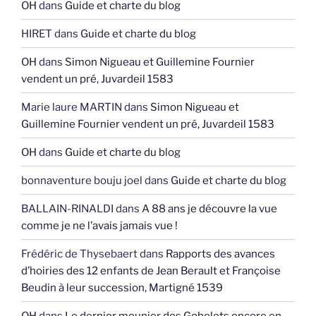
OH
dans
Guide et charte du blog
HIRET
dans
Guide et charte du blog
OH
dans
Simon Nigueau et Guillemine Fournier
vendent un pré, Juvardeil 1583
Marie laure MARTIN
dans
Simon Nigueau et
Guillemine Fournier vendent un pré, Juvardeil 1583
OH
dans
Guide et charte du blog
bonnaventure bouju joel
dans
Guide et charte du blog
BALLAIN-RINALDI
dans
A 88 ans je découvre la vue
comme je ne l’avais jamais vue !
Frédéric de Thysebaert
dans
Rapports des avances
d’hoiries des 12 enfants de Jean Berault et Françoise
Beudin à leur succession, Martigné 1539
OH
dans
Le dernier meunier des Gobelets encore en