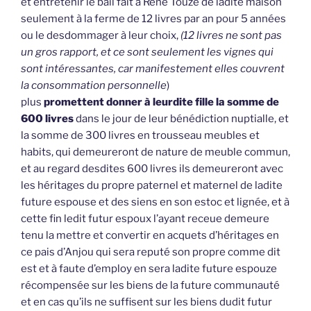
et entretenir le bail fait à René Touzé de ladite maison
seulement à la ferme de 12 livres par an pour 5 années
ou le desdommager à leur choix,
(12 livres ne sont pas
un gros rapport, et ce sont seulement les vignes qui
sont intéressantes, car manifestement elles couvrent
la consommation personnelle
)
plus
promettent donner à leurdite fille la somme de
600 livres
dans le jour de leur bénédiction nuptialle, et
la somme de 300 livres en trousseau meubles et
habits, qui demeureront de nature de meuble commun,
et au regard desdites 600 livres ils demeureront avec
les héritages du propre paternel et maternel de ladite
future espouse et des siens en son estoc et lignée, et à
cette fin ledit futur espoux l’ayant receue demeure
tenu la mettre et convertir en acquets d’héritages en
ce pais d’Anjou qui sera reputé son propre comme dit
est et à faute d’employ en sera ladite future espouze
récompensée sur les biens de la future communauté
et en cas qu’ils ne suffisent sur les biens dudit futur