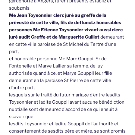
gardenotte à Angers, furent présents establiz et
soubzmis
Me Jean Toysonnier clerc juré au greffe de la
prévosté de cette ville, fils de deffunctz honorables
personnes Me Etienne Toysonnier vivant aussi clerc
juré audit Greffe et de Marguerite Guillot
demeurant
en cette ville paroisse de St Michel du Tertre d’une
part,
et honorable personne Me Marc Gouppil Sr de
Fontenelle et Marye Lailler sa femme, de luy
authorisée quand à ce, et Marye Gouppil leur fille
demeurant en la paroisse St Pierre de cette ville
d’autre part,
lesquels sur le traité du futur mariage d’entre lesdits
Toysonnier et ladite Gouppil avant aucune bénédiction
nuptialle sont demeurez d’accord de ce qui ensuit à
scavoir que
lesdits Toysonnier et ladite Gouppil de l’authorité et
consentement de sesdits père et mère, se sont promis