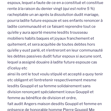
espoux, lequel a faute de ce en a constitué et constitue
rente à la raison du denier vingt (
qui est notre 5 %
)
racheptable un an après la dissolution dudit mariage,
pourra ladite future espouze et ses enfants renoncer à
ladite communauté et ce faisant reprendre tout ce
qu’elle y aura aporté mesme lesdits trousseau
mobiliers habits baques et joyaux franchement et
quitement, et sera acquitée de toutes debtes hors
qu’elle y eust parlé, et n’entreront en leur communauté
les debtes passives dudit futur espoux si aucune sont,
lequel a assigné douaire à ladite future espouze cas
d’iceluy etc
ainsi ils ont le tout voulu stipulé et accepté a quoy tenir
etc obligent et l’entretenir respectivement mesme
lesdits Gouppil et sa femme solidairement sans
division renonçant spécialement iceux Gouppil et
femme au bénéfice de division et ordre,
fait audit Angers maison desdits Gouppil et femme en
présence de honorable homme Pierre Gouppil Me