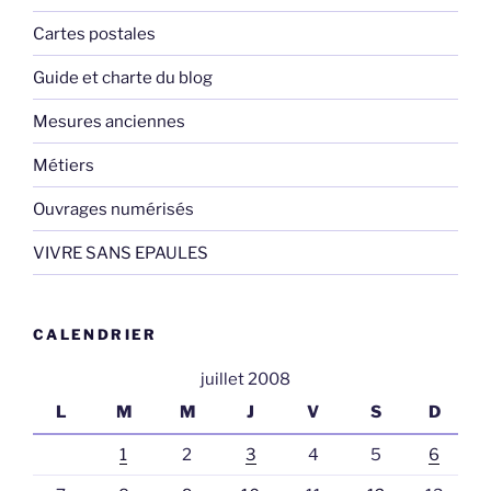
Cartes postales
Guide et charte du blog
Mesures anciennes
Métiers
Ouvrages numérisés
VIVRE SANS EPAULES
CALENDRIER
juillet 2008
L
M
M
J
V
S
D
1
2
3
4
5
6