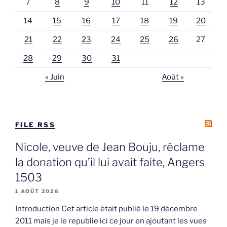
7
8
9
10
11
12
13
14
15
16
17
18
19
20
21
22
23
24
25
26
27
28
29
30
31
« Juin
Août »
FILE RSS
Nicole, veuve de Jean Bouju, réclame
la donation qu’il lui avait faite, Angers
1503
1 AOÛT 2026
Introduction Cet article était publié le 19 décembre
2011 mais je le republie ici ce jour en ajoutant les vues