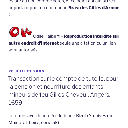
existe ou non comme actes, et ce point est aussi très
important pour un chercheur.
Bravo les Côtes d’Armor
!
Odile Halbert –
Reproduction interdite sur
autre endroit d’Internet
seule une citation ou un lien
sont autorisés.
PUBLIÉ
26 JUILLET 2008
LE
Transaction sur le compte de tutelle, pour
la pension et nourriture des enfants
mineurs de feu Gilles Cheveul, Angers,
1659
comptes avec leur mère Julienne Bizot (Archives du
Maine-et-Loire, série 5E)