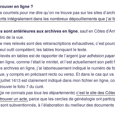
rouver en ligne ?
s courriels pour me dire qu’on ne trouve pas sur les sites d’arc
scrits intégralement dans les nombreux dépouillements que j’ai fa
s sont antérieures aux archives en ligne
, sauf en Côtes d’Ar
éro de la vue.
 mes relevés sont des retranscriptions exhaustives, c’est pourquo
seul outil compétent, les tables tronquant le texte.
levés en tables est de rapporter de l’argent (
par adhésion payan
en ligne, comme l’était le minitel, et l’est actuellement son petit
les archives en ligne, j’ai laborieusement indiqué le numéro de 
que, y compris en précisant recto ou verso. Et dans le cas qui va
juillet 1613 est clairement indiqué dans mon fichier en ligne, co
rouver le folio 7 du curé.
(
je ne connais pas tous les départements
)
c’est le site des Côte
trouver un acte,
parce que les cercles de généalogie ont particip
 sont subventionnés, à l’élaboration du meilleur des documents 