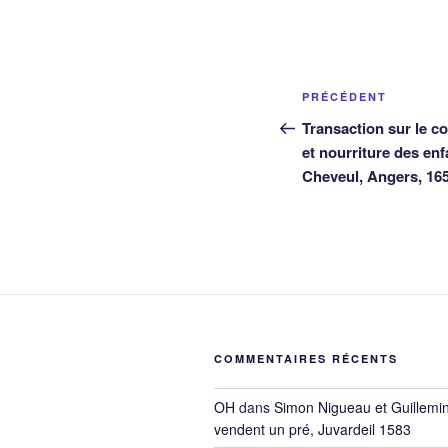
Navigation
Article
PRÉCÉDENT
de
précédent
Transaction sur le co
et nourriture des enf
l’article
Cheveul, Angers, 16
COMMENTAIRES RÉCENTS
OH
dans
Simon Nigueau et Guillemi
vendent un pré, Juvardeil 1583