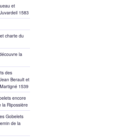
ueau et
 Juvardeil 1583
et charte du
découvre la
ts des
Jean Berault et
 Martigné 1539
belets encore
 la Ripossière
des Gobelets
emin de la