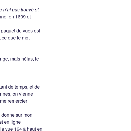
e n’ai pas trouvé et
nne, en 1609 et
 paquet de vues est
 ce que le mot
nge, mais hélas, le
tant de temps, et de
ennes, on vienne
me remercier !
e donne sur mon
st en ligne
r la vue 164 à haut en