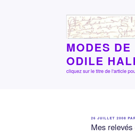
Aller
au
contenu
principal
MODES DE 
ODILE HA
cliquez sur le titre de l'article
PUBLIÉ
26 JUILLET 2008
PA
LE
Mes relevés 