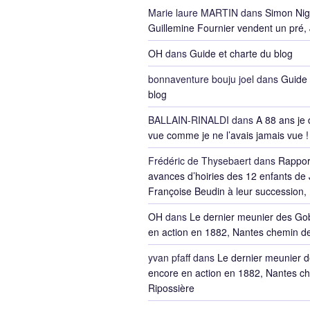
Marie laure MARTIN
dans
Simon Nig
Guillemine Fournier vendent un pré,
OH
dans
Guide et charte du blog
bonnaventure bouju joel
dans
Guide 
blog
BALLAIN-RINALDI
dans
A 88 ans je 
vue comme je ne l’avais jamais vue !
Frédéric de Thysebaert
dans
Rappor
avances d’hoiries des 12 enfants de 
Françoise Beudin à leur succession,
OH
dans
Le dernier meunier des Go
en action en 1882, Nantes chemin de
yvan pfaff
dans
Le dernier meunier 
encore en action en 1882, Nantes ch
Ripossière