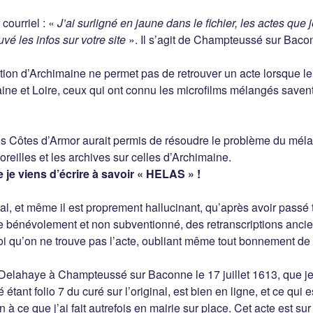
 courriel : «
J’ai surligné en jaune dans le fichier, les actes que j
uvé les infos sur votre site
». Il s’agit de Champteussé sur Baco
ion d’Archimaine ne permet pas de retrouver un acte lorsque le
ne et Loire, ceux qui ont connu les microfilms mélangés savent
s Côtes d’Armor aurait permis de résoudre le problème du méla
 oreilles et les archives sur celles d’Archimaine.
 je viens d’écrire à savoir « HELAS » !
al, et même il est proprement hallucinant, qu’après avoir passé 
e bénévolement et non subventionné, des retranscriptions anci
i qu’on ne trouve pas l’acte, oubliant même tout bonnement de 
Delahaye à Champteussé sur Baconne le 17 juillet 1613, que j
étant folio 7 du curé sur l’original, est bien en ligne, et ce qui e
à ce que j’ai fait autrefois en mairie sur place. Cet acte est su