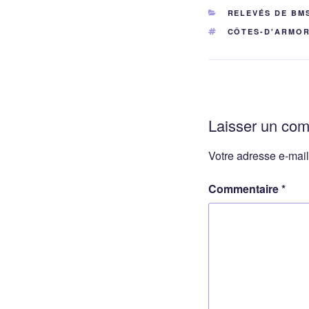
CATÉGORIES
RELEVÉS DE BM
ÉTIQUETTES
CÔTES-D'ARMO
Laisser un co
Votre adresse e-mail
Commentaire
*