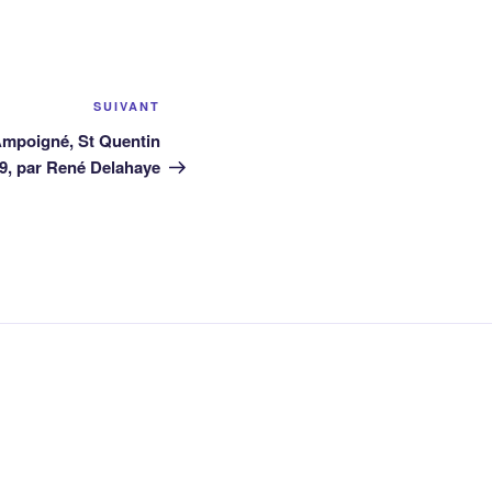
Article
SUIVANT
suivant
Ampoigné, St Quentin
49, par René Delahaye