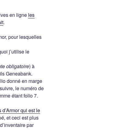
hives en ligne
les
it
.
mor, pour lesquelles
i j’utilise le
te obligatoire
) à
 fils Geneabank.
folio donné en marge
 suivre, le numéro de
mme étant folio 7.
s d’Armor qui est le
é, et ceci est plus
d’inventaire par