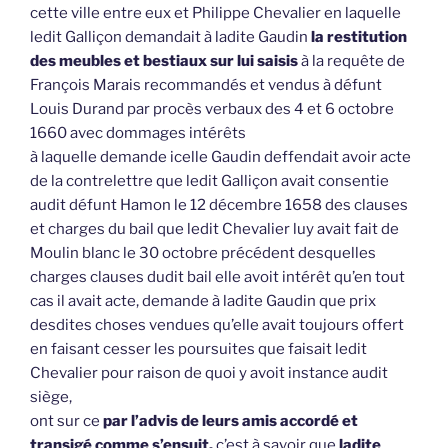
cette ville entre eux et Philippe Chevalier en laquelle
ledit Galliçon demandait à ladite Gaudin
la restitution
des meubles et bestiaux sur lui saisis
à la requête de
François Marais recommandés et vendus à défunt
Louis Durand par procès verbaux des 4 et 6 octobre
1660 avec dommages intérêts
à laquelle demande icelle Gaudin deffendait avoir acte
de la contrelettre que ledit Galliçon avait consentie
audit défunt Hamon le 12 décembre 1658 des clauses
et charges du bail que ledit Chevalier luy avait fait de
Moulin blanc le 30 octobre précédent desquelles
charges clauses dudit bail elle avoit intérêt qu’en tout
cas il avait acte, demande à ladite Gaudin que prix
desdites choses vendues qu’elle avait toujours offert
en faisant cesser les poursuites que faisait ledit
Chevalier pour raison de quoi y avoit instance audit
siège,
ont sur ce
par l’advis de leurs amis accordé et
transigé comme s’ensuit,
c’est à savoir que
ladite