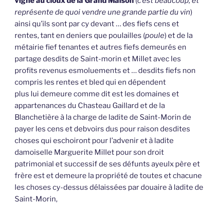
vigne au cloux de la Grand Maison
(
c’est beaucoup, et
représente de quoi vendre une grande partie du vin
)
ainsi qu’ils sont par cy devant … des fiefs cens et
rentes, tant en deniers que poulailles (
poule
) et de la
métairie fief tenantes et autres fiefs demeurés en
partage desdits de Saint-morin et Millet avec les
profits revenus esmoluements et … desdits fiefs non
compris les rentes et bled qui en dépendent
plus lui demeure comme dit est les domaines et
appartenances du Chasteau Gaillard et de la
Blanchetière à la charge de ladite de Saint-Morin de
payer les cens et debvoirs dus pour raison desdites
choses qui eschoiront pour l’advenir et à ladite
damoiselle Marguerite Millet pour son droit
patrimonial et successif de ses défunts ayeulx père et
frère est et demeure la propriété de toutes et chacune
les choses cy-dessus délaissées par douaire à ladite de
Saint-Morin,