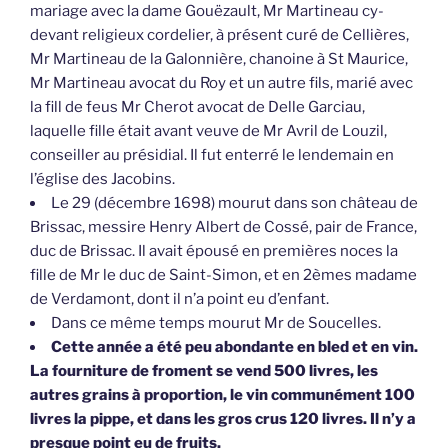
Mr Martineau de la Galonnière, chanoine à St Maurice,
Mr Martineau avocat du Roy et un autre fils, marié avec
la fill de feus Mr Cherot avocat de Delle Garciau,
laquelle fille était avant veuve de Mr Avril de Louzil,
conseiller au présidial. Il fut enterré le lendemain en
l’église des Jacobins.
Le 29 (décembre 1698) mourut dans son château de
Brissac, messire Henry Albert de Cossé, pair de France,
duc de Brissac. Il avait épousé en premières noces la
fille de Mr le duc de Saint-Simon, et en 2èmes madame
de Verdamont, dont il n’a point eu d’enfant.
Dans ce même temps mourut Mr de Soucelles.
Cette année a été peu abondante en bled et en vin.
La fourniture de froment se vend 500 livres, les
autres grains à proportion, le vin communément 100
livres la pippe, et dans les gros crus 120 livres. Il n’y a
presque point eu de fruits.
Journal de Maître Estienne TOYSONNIER, Angers,