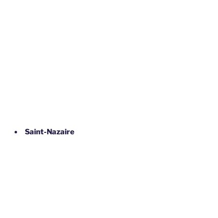
Saint-Nazaire
Collections privées – REPRODUCTION INTERDITE, y