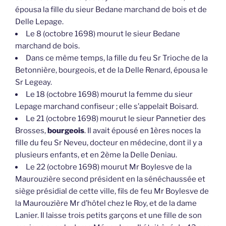
Delle Lepage.
Le 8 (octobre 1698) mourut le sieur Bedane
marchand de bois.
Dans ce même temps, la fille du feu Sr Trioche de la
Betonnière, bourgeois, et de la Delle Renard, épousa le
Sr Legeay.
Le 18 (octobre 1698) mourut la femme du sieur
Lepage marchand confiseur ; elle s’appelait Boisard.
Le 21 (octobre 1698) mourut le sieur Pannetier des
Brosses,
bourgeois
. Il avait épousé en 1ères noces la
fille du feu Sr Neveu, docteur en médecine, dont il y a
plusieurs enfants, et en 2ème la Delle Deniau.
Le 22 (octobre 1698) mourut Mr Boylesve de la
Maurouzière second président en la sénéchaussée et
siège présidial de cette ville, fils de feu Mr Boylesve de
la Maurouzière Mr d’hôtel chez le Roy, et de la dame
Lanier. Il laisse trois petits garçons et une fille de son
mariage avec la dame Ménardeau. Il était âgé de 43 ans
; il fut enterré le lendemain dans l’église des Cordeliers.