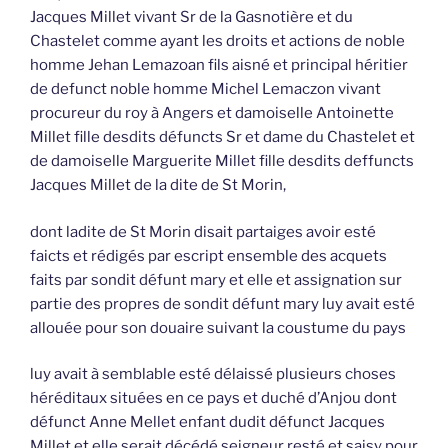
Jacques Millet vivant Sr de la Gasnotière et du
Chastelet comme ayant les droits et actions de noble
homme Jehan Lemazoan fils aisné et principal héritier
de defunct noble homme Michel Lemaczon vivant
procureur du roy à Angers et damoiselle Antoinette
Millet fille desdits défuncts Sr et dame du Chastelet et
de damoiselle Marguerite Millet fille desdits deffuncts
Jacques Millet de la dite de St Morin,
dont ladite de St Morin disait partaiges avoir esté
faicts et rédigés par escript ensemble des acquets
faits par sondit défunt mary et elle et assignation sur
partie des propres de sondit défunt mary luy avait esté
allouée pour son douaire suivant la coustume du pays
luy avait à semblable esté délaissé plusieurs choses
héréditaux situées en ce pays et duché d’Anjou dont
défunct Anne Mellet enfant dudit défunct Jacques
Millet et elle serait décédé seigneur resté et saisy pour