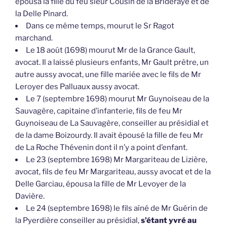
Dans ce même temps, mourut le Sr Ragot
marchand.
Le 18 août (1698) mourut Mr de la Grance Gault,
avocat. Il a laissé plusieurs enfants, Mr Gault prêtre, un
autre aussy avocat, une fille mariée avec le fils de Mr
Leroyer des Palluaux aussy avocat.
Le 7 (septembre 1698) mourut Mr Guynoiseau de la
Sauvagère, capitaine d’infanterie, fils de feu Mr
Guynoiseau de La Sauvagère, conseiller au présidial et
de la dame Boizourdy. Il avait épousé la fille de feu Mr
de La Roche Thévenin dont il n’y a point d’enfant.
Le 23 (septembre 1698) Mr Margariteau de Lizière,
avocat, fils de feu Mr Margariteau, aussy avocat et de la
Delle Garciau, épousa la fille de Mr Levoyer de la
Davière.
Le 24 (septembre 1698) le fils aîné de Mr Guérin de
la Pyerdière conseiller au présidial,
s’étant yvré au
cabaret des Banchets et étant ensuite entré dans la
maison du nommé …, il se coucha sur un coffre où le