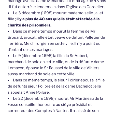
Le 3 décembre (1698) mourut mademoiselle Jallet
fille ;
il y a plus de 40 ans qu’elle était attachée à la
charité des prisonniers.
Dans ce même temps mourut la femme de Mr
Brouard, avocat ; elle était veuve de défunt Pelletier de
Terrière, Me chirurgien en cette ville. Il n’y a point eu
d’enfant de ces mariages.
Le 9 (décembre 1698) la fille du Sr Aubert,
marchand de soie en cette ville, et de la défunte dame
Lemaçon, épousa le Sr Roussel de la ville de Vihiers
aussy marchand de soie en cette ville.
Dans ce même temps, le sieur Poirier épousa la fille
de défunts sieur Poilpré et de la dame Bachelot ; elle
s’appelait Anne Poilpré.
Le 22 (décembre 1698) mourut Mr Martineau de la
Fosse conseiller honoraire au siège présidial et
correcteur des Comptes à Nantes. Il a laissé de son
mariage avec la dame Gouëzault, Mr Martineau cy-
devant religieux cordelier, à présent curé de Cellières,