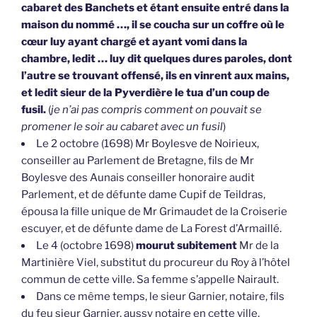
cœur luy ayant chargé et ayant vomi dans la
chambre, ledit … luy dit quelques dures paroles, dont
l’autre se trouvant offensé, ils en vinrent aux mains,
et ledit sieur de la Pyverdière le tua d’un coup de
fusil.
(
je n’ai pas compris comment on pouvait se
promener le soir au cabaret avec un fusil
)
Le 2 octobre (1698) Mr Boylesve de Noirieux,
conseiller au Parlement de Bretagne, fils de Mr
Boylesve des Aunais conseiller honoraire audit
Parlement, et de défunte dame Cupif de Teildras,
épousa la fille unique de Mr Grimaudet de la Croiserie
escuyer, et de défunte dame de La Forest d’Armaillé.
Le 4 (octobre 1698)
mourut subitement
Mr de la
Martinière Viel, substitut du procureur du Roy à l’hôtel
commun de cette ville. Sa femme s’appelle Nairault.
Dans ce même temps, le sieur Garnier, notaire, fils
du feu sieur Garnier, aussy notaire en cette ville,
épousa la fille du sieur Bedane marchand de bois et de