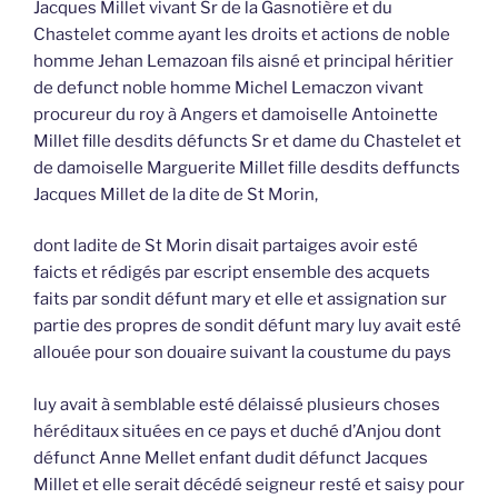
Jacques Millet vivant Sr de la Gasnotière et du
Chastelet comme ayant les droits et actions de noble
homme Jehan Lemazoan fils aisné et principal héritier
de defunct noble homme Michel Lemaczon vivant
procureur du roy à Angers et damoiselle Antoinette
Millet fille desdits défuncts Sr et dame du Chastelet et
de damoiselle Marguerite Millet fille desdits deffuncts
Jacques Millet de la dite de St Morin,
dont ladite de St Morin disait partaiges avoir esté
faicts et rédigés par escript ensemble des acquets
faits par sondit défunt mary et elle et assignation sur
partie des propres de sondit défunt mary luy avait esté
allouée pour son douaire suivant la coustume du pays
luy avait à semblable esté délaissé plusieurs choses
héréditaux situées en ce pays et duché d’Anjou dont
défunct Anne Mellet enfant dudit défunct Jacques
Millet et elle serait décédé seigneur resté et saisy pour