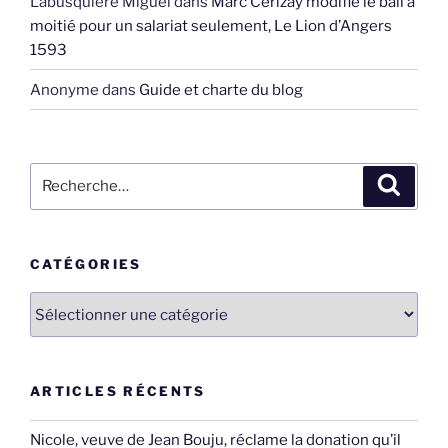
Labusquiere Miguel
dans
Marc Cerizay modifie le bail à
moitié pour un salariat seulement, Le Lion d’Angers
1593
Anonyme
dans
Guide et charte du blog
Recherche
Recher
pour
:
CATÉGORIES
Catégories
ARTICLES RÉCENTS
Nicole, veuve de Jean Bouju, réclame la donation qu’il