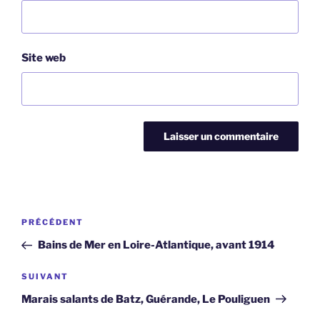
Site web
Navigation
Article
PRÉCÉDENT
de
précédent
Bains de Mer en Loire-Atlantique, avant 1914
l’article
Article
SUIVANT
suivant
Marais salants de Batz, Guérande, Le Pouliguen