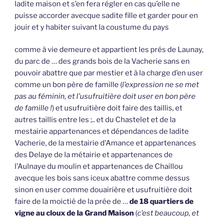
ladite maison et s’en fera régler en cas qu’elle ne
puisse accorder avecque sadite fille et garder pour en
jouir et y habiter suivant la coustume du pays
comme à vie demeure et appartient les prés de Launay,
du parc de … des grands bois de la Vacherie sans en
pouvoir abattre que par mestier et à la charge d’en user
comme un bon père de famille (
l’expression ne se met
pas au féminin, et l’usufruitière doit user en bon père
de famille !
) et usufruitière doit faire des taillis, et
autres taillis entre les ;.. et du Chastelet et de la
mestairie appartenances et dépendances de ladite
Vacherie, de la mestairie d’Amance et appartenances
des Delaye de la métairie et appartenances de
l’Aulnaye du moulin et appartenances de Chaillou
avecque les bois sans iceux abattre comme dessus
sinon en user comme douairière et usufruitière doit
faire de la moictié de la prée de …
de 18 quartiers de
vigne au cloux de la Grand Maison
(
c’est beaucoup, et