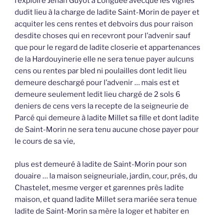
l’exploire Jehan Guyot à Longuée avecque les vignes
dudit lieu à la charge de ladite Saint-Morin de payer et
acquiter les cens rentes et debvoirs dus pour raison
desdite choses qui en recevront pour l’advenir sauf
que pour le regard de ladite closerie et appartenances
de la Hardouyinerie elle ne sera tenue payer aulcuns
cens ou rentes par bled ni poulailles dont ledit lieu
demeure deschargé pour l’advenir … mais est et
demeure seulement ledit lieu chargé de 2 sols 6
deniers de cens vers la recepte de la seigneurie de
Parcé qui demeure à ladite Millet sa fille et dont ladite
de Saint-Morin ne sera tenu aucune chose payer pour
le cours de sa vie,
plus est demeuré à ladite de Saint-Morin pour son
douaire … la maison seigneuriale, jardin, cour, prés, du
Chastelet, mesme verger et garennes près ladite
maison, et quand ladite Millet sera mariée sera tenue
ladite de Saint-Morin sa mère la loger et habiter en