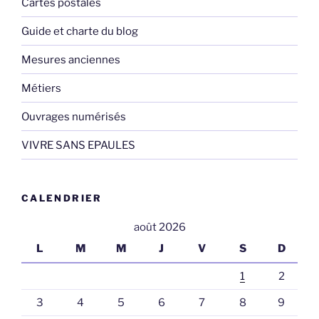
Cartes postales
Guide et charte du blog
Mesures anciennes
Métiers
Ouvrages numérisés
VIVRE SANS EPAULES
CALENDRIER
août 2026
L
M
M
J
V
S
D
1
2
3
4
5
6
7
8
9