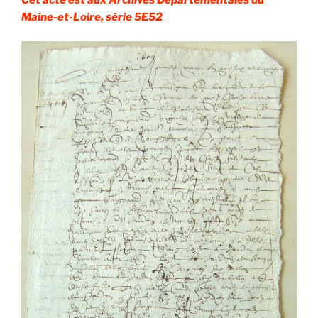
Maine-et-Loire, série 5E52