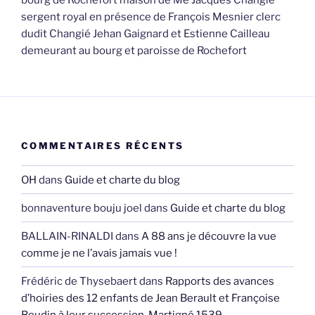
bourg de Rochefort maison de Me Jacques Changie
sergent royal en présence de François Mesnier clerc
dudit Changié Jehan Gaignard et Estienne Cailleau
demeurant au bourg et paroisse de Rochefort
COMMENTAIRES RÉCENTS
OH
dans
Guide et charte du blog
bonnaventure bouju joel
dans
Guide et charte du blog
BALLAIN-RINALDI
dans
A 88 ans je découvre la vue
comme je ne l’avais jamais vue !
Frédéric de Thysebaert
dans
Rapports des avances
d’hoiries des 12 enfants de Jean Berault et Françoise
Beudin à leur succession, Martigné 1539