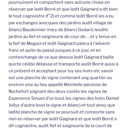
poursuivent et comportent sans aulcune chose en
réserver par ledit Borré et que ledit Gaignard a dit bien
le tout cognoistre (f°2) et comme ledit Borré les a eu
par eschanges avecques des jardins audit village de
(blanc) Baudonnier mary de (blanc) Godard, lesdits
jardins au fief et seigneurie de cour de … et y tenus en
la fief de Meguiz et ledit Gaignard paiera à l’advenir
franc et quite du passé jusques à ce jour, et en
conteschange de ce que dessus ledit Gaignard baille
quicte cèdde délaisse et transporte audit Borré aussi à
ce présent et acceptant pour luy ses hoirs etc savoir
est une planche de vigne contenant ung quartier ou
environ sise au lieu appellé Meinlelle paroisse de
Rochefort joignant des deux costés les vignes de
Esperence Sinuez d’un bout les vignes des hoirs Deniel
Jollys d’autre bout la vigne et (blanc) et tout ainsy que
ladite planche de vigne se poursuit et comporte sans
rien en réserver par ledit Gaignard et que ledit Borré a
dit cognaistre, audit fief et seigneurie de la court de