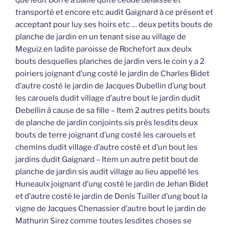
que ledit Borré a baillé quité céddé délaissé et
transporté et encore etc audit Gaignard à ce présent et
acceptant pour luy ses hoirs etc … deux petits bouts de
planche de jardin en un tenant sise au village de
Meguiz en ladite paroisse de Rochefort aux deulx
bouts desquelles planches de jardin vers le coin y a 2
poiriers joignant d’ung costé le jardin de Charles Bidet
d’autre costé le jardin de Jacques Dubellin d’ung bout
les carouels dudit village d’autre bout le jardin dudit
Debellin à cause de sa fille – Item 2 autres petits bouts
de planche de jardin conjoints sis près lesdits deux
bouts de terre joignant d’ung costé les carouels et
chemins dudit village d’autre costé et d’un bout les
jardins dudit Gaignard – Item un autre petit bout de
planche de jardin sis audit village au lieu appellé les
Huneaulx joignant d’ung costé le jardin de Jehan Bidet
et d’autre costé le jardin de Denis Tuiller d’ung bout la
vigne de Jacques Chenassier d’autre bout le jardin de
Mathurin Sirez comme toutes lesdites choses se