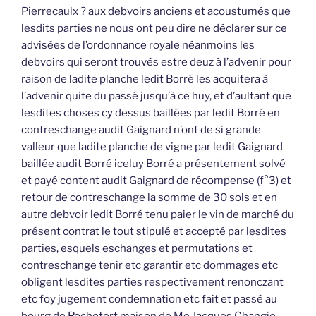
Pierrecaulx ? aux debvoirs anciens et acoustumés que
lesdits parties ne nous ont peu dire ne déclarer sur ce
advisées de l’ordonnance royale néanmoins les
debvoirs qui seront trouvés estre deuz à l’advenir pour
raison de ladite planche ledit Borré les acquitera à
l’advenir quite du passé jusqu’à ce huy, et d’aultant que
lesdites choses cy dessus baillées par ledit Borré en
contreschange audit Gaignard n’ont de si grande
valleur que ladite planche de vigne par ledit Gaignard
baillée audit Borré iceluy Borré a présentement solvé
et payé content audit Gaignard de récompense (f°3) et
retour de contreschange la somme de 30 sols et en
autre debvoir ledit Borré tenu paier le vin de marché du
présent contrat le tout stipulé et accepté par lesdites
parties, esquels eschanges et permutations et
contreschange tenir etc garantir etc dommages etc
obligent lesdites parties respectivement renonczant
etc foy jugement condemnation etc fait et passé au