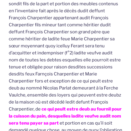
sondit fils de la part et portion des meubles contenus
en l’inventaire fait après le décès dudit deffunt
François Charpentier appartenant audit François
Charpentier fils mineur tant comme héritier dudit
deffunt François Charpentier son grand père que
comme héritier de ladite feue Marie Charpentier sa
sœur moyennant quoy icelluy Ferant sera tenu
d’acquitter et indempniser (f°2) ladite veufve audit
nom de toutes les debtes esquelles elle pourroit estre
tenue et obligée pour raison desdites successions
desdits feux Farnçois Charpentier et Marie
Charpentier fors et exception de ce qui peult estre
deub au nommé Nicolas Parlat demeurant à la Ferche
Vaulche, ensemble des loyers qui peuvent estre deubz
de la maison où est décédé ledit defunt François
Charpentier, de
ce qui peult estre deub au fournil pour
la cuisson du pain, desquelles ladite veufve audit nom
sera tenu payer sa part
et portion en cas qu’il soit
demandé quelque chose, au moyen de quoy l’obligation