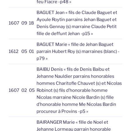
feu Fiacre -p48 »
BAGUET Jean « fils de Claude Baguet et
Ayoule Roytin parrains Jehan Baguet et
1607
09
18
Denis Gennay (s) marraine Claude Petit
fille de deffunt Jehan -p15 »
BAGUET Marie « fille de Jehan Baguet
1612
05
01
parrain Hubert Roy (s) marraines (blanc) -
p79 »
BAIBU Denis « fils de Denis Baibu et
Jehanne Nauldier parrains honorables
hommes Charitofle Chauvet (s) et Nicolas
1607
02
05
Robinot (s) fils d’honorable homme
Nicolas marraine Nicole Bardin (s) fille
d’honorable homme Me Nicolas Bardin
procureur à Provins -p5 »
BAIRANGER Marie « fille de Noel et
Jehanne Lormeau parrain honorable