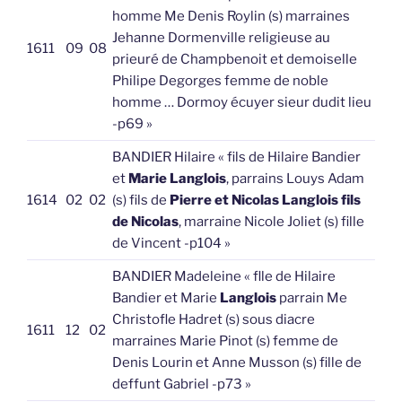
homme Me Denis Roylin (s) marraines
Jehanne Dormenville religieuse au
1611
09
08
prieuré de Champbenoit et demoiselle
Philipe Degorges femme de noble
homme … Dormoy écuyer sieur dudit lieu
-p69 »
BANDIER Hilaire « fils de Hilaire Bandier
et
Marie Langlois
, parrains Louys Adam
1614
02
02
(s) fils de
Pierre et Nicolas Langlois fils
de Nicolas
, marraine Nicole Joliet (s) fille
de Vincent -p104 »
BANDIER Madeleine « flle de Hilaire
Bandier et Marie
Langlois
parrain Me
Christofle Hadret (s) sous diacre
1611
12
02
marraines Marie Pinot (s) femme de
Denis Lourin et Anne Musson (s) fille de
deffunt Gabriel -p73 »