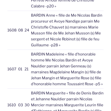
Perrete Arnoul femme de Christofle
Calabre -p20 »
BARDIN Anne « fille de Me Nicolas Bardin
procureur et Avoye Nandige parrain Me
Christofle Chauvet (s) marraines Marie
1608
08
24
Musson fille de Me Jehan Musson (s) Me
sergent et Nicole Robinot (s) fille de feu
Guillaume -p28 »
BARDIN Madeleine « fille d’honorable
homme Me Nicolas Bardin et Avoye
Nauldier parrain Jehan Genneau (s)
1607
01
21
marraines Magdelaine Mangin (s) fille de
Jehan Mangin et Marguerite Rose (s) fille
d’honorable homme Toussaint Rose -p5 »
BARDIN Marguerite « fille de Denis Bardin
et Jehanne Nauldier parrain Nicolas
1610
03
30
Mercier marraines Marguerite Leurin fille