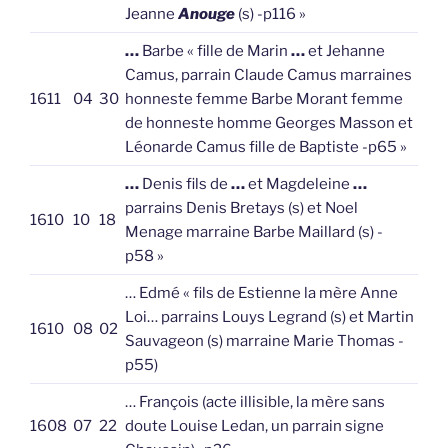
Jeanne
Anouge
(s) -p116 »
…
Barbe « fille de Marin
…
et Jehanne
Camus, parrain Claude Camus marraines
1611
04
30
honneste femme Barbe Morant femme
de honneste homme Georges Masson et
Léonarde Camus fille de Baptiste -p65 »
…
Denis fils de
…
et Magdeleine
…
parrains Denis Bretays (s) et Noel
1610
10
18
Menage marraine Barbe Maillard (s) -
p58 »
… Edmé « fils de Estienne la mère Anne
Loi… parrains Louys Legrand (s) et Martin
1610
08
02
Sauvageon (s) marraine Marie Thomas -
p55)
… François (acte illisible, la mère sans
1608
07
22
doute Louise Ledan, un parrain signe