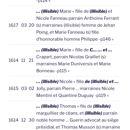
-p114 »
… (illisible)
Marie « fille de
(illisible)
et
Nicole Fanneau parrain Anthoine Ferrant
1617
03
20
(s) marraines (illisible) femme de Jehan
Poing, et Marie Fanneau (s) fille
d’honnorable homme Philippe -p146 »
… (illisible)
Marie « fille de
C… … et …
Crapart, parrain Nicolas Graillet (s)
1614
11
21
marraines Marie Duniversis et Marie
Bonneau -p115 »
… (illisible)
Nicole « fille
de (illisible) et …
1615
03
02
Jolly, parrain Pierre … marraines Nicole
Mentini et Quantine Duguay -p119 »
… (illisible)
Thomas « fils de
(illisible)
marguillier de céans, et
(illisible)
parrain
1614
12
30
noble homme … Guerin advocat au siège
présidial, et Thomas Musson (s) marraine