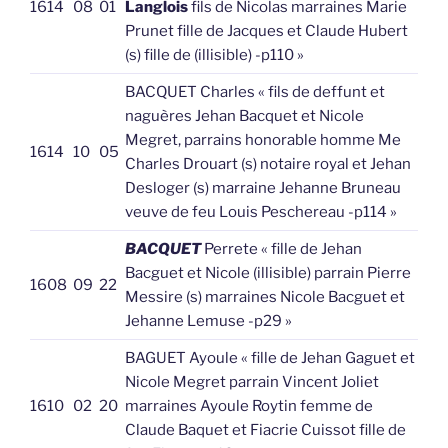
1614
08
01
Langlois
fils de Nicolas marraines Marie
Prunet fille de Jacques et Claude Hubert
(s) fille de (illisible) -p110 »
BACQUET Charles « fils de deffunt et
naguères Jehan Bacquet et Nicole
Megret, parrains honorable homme Me
1614
10
05
Charles Drouart (s) notaire royal et Jehan
Desloger (s) marraine Jehanne Bruneau
veuve de feu Louis Peschereau -p114 »
BACQUET
Perrete « fille de Jehan
Bacguet et Nicole (illisible) parrain Pierre
1608
09
22
Messire (s) marraines Nicole Bacguet et
Jehanne Lemuse -p29 »
BAGUET Ayoule « fille de Jehan Gaguet et
Nicole Megret parrain Vincent Joliet
1610
02
20
marraines Ayoule Roytin femme de
Claude Baquet et Fiacrie Cuissot fille de