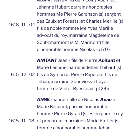
ADAM Pierre « fils de Nicolas Adam et
Jehanne Hubert parrains honorables
hommes Me Pierre Garanson (s) sergent
des Eaulx et Forests, et Charles Merille (s)
1618
11
04
fils de noble homme Me Yves Merille
advocat du roy, marraine Magdeleine de
Soubzmarmont (s M. Marmont) fille
d’honorable homme Nicolas -p170 »
ANITANT
Jean « fils de Pierre
Anitant
et
Marie Lespine, parrains Jehan Thibaut (s)
1615
12
02
fils de Symon et Pierre Reperant fils de
Jehan, marraine Geneviesve Loyet
femme de Victor Rousseau -p129 »
ANNE
Jeanne « fille de Nicolas
Anne
et
Marie Besnard, parrain honnorable
homme Pierre Gyrard (s) esleu pour le roy
1615
11
18
et procureur, marraines Marie Ruffier (s)
femme d’honnorable homme Jehan