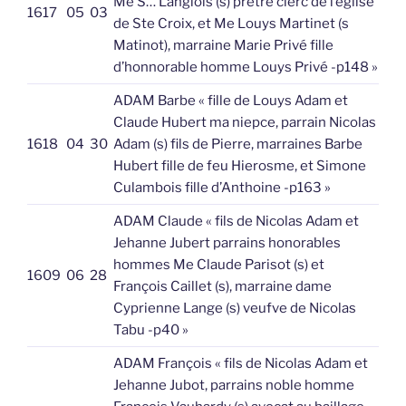
Me S… Langlois (s) prêtre clerc de l’église
1617
05
03
de Ste Croix, et Me Louys Martinet (s
Matinot), marraine Marie Privé fille
d’honnorable homme Louys Privé -p148 »
ADAM Barbe « fille de Louys Adam et
Claude Hubert ma niepce, parrain Nicolas
1618
04
30
Adam (s) fils de Pierre, marraines Barbe
Hubert fille de feu Hierosme, et Simone
Culambois fille d’Anthoine -p163 »
ADAM Claude « fils de Nicolas Adam et
Jehanne Jubert parrains honorables
hommes Me Claude Parisot (s) et
1609
06
28
François Caillet (s), marraine dame
Cyprienne Lange (s) veufve de Nicolas
Tabu -p40 »
ADAM François « fils de Nicolas Adam et
Jehanne Jubot, parrains noble homme