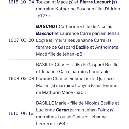
1615
10
04
Toussaint Mace (s) et
Pierre Lecourt (s)
marraine Katherine Baschon fille d’Adrien
-p127 »
BASCHOT
Catherine « fille de Nicolas
Baschot
et Laurence Carre parrain Jehan
1607
03
20
Logre (s) marraines Jehanne Carre (s)
femme de Gaspard Bazille et Anthoinete
Macé fille de Jehan -p8 »
BASILLE Charles « fils de Gaspard Basille
et Jehanne Carre parrains honorable
1608
02
08
homme Charles Robinot (s) et Quiriace
Martin (s) marraine Louyse Fanis femme
de Mathurin Mace -p20 »
BASILLE Marie « fille de Nicolas Basille et
Lucienne
Caran
parrain Jehan Poing (s)
1610
06
16
marraines Louise Ganis et Jehanne
Leurin (s) -p54 »