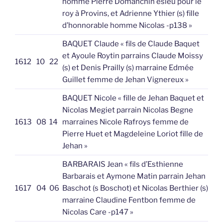
homme Pierre Domanchin esleu pour le
roy à Provins, et Adrienne Ythier (s) fille
d’honnorable homme Nicolas -p138 »
BAQUET Claude « fils de Claude Baquet
et Ayoule Roytin parrains Claude Moissy
1612
10
22
(s) et Denis Prailly (s) marraine Edmée
Guillet femme de Jehan Vignereux »
BAQUET Nicole « fille de Jehan Baquet et
Nicolas Megiet parrain Nicolas Begne
1613
08
14
marraines Nicole Rafroys femme de
Pierre Huet et Magdeleine Loriot fille de
Jehan »
BARBARAIS Jean « fils d’Esthienne
Barbarais et Aymone Matin parrain Jehan
1617
04
06
Baschot (s Boschot) et Nicolas Berthier (s)
marraine Claudine Fentbon femme de
Nicolas Care -p147 »