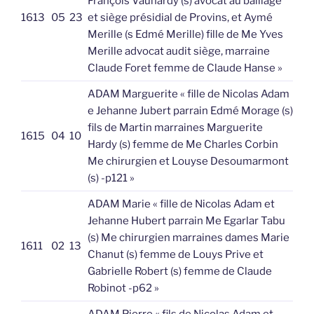
François Vauhardy (s) avocat au baillage
1613
05
23
et siège présidial de Provins, et Aymé
Merille (s Edmé Merille) fille de Me Yves
Merille advocat audit siège, marraine
Claude Foret femme de Claude Hanse »
ADAM Marguerite « fille de Nicolas Adam
e Jehanne Jubert parrain Edmé Morage (s)
fils de Martin marraines Marguerite
1615
04
10
Hardy (s) femme de Me Charles Corbin
Me chirurgien et Louyse Desoumarmont
(s) -p121 »
ADAM Marie « fille de Nicolas Adam et
Jehanne Hubert parrain Me Egarlar Tabu
(s) Me chirurgien marraines dames Marie
1611
02
13
Chanut (s) femme de Louys Prive et
Gabrielle Robert (s) femme de Claude
Robinot -p62 »