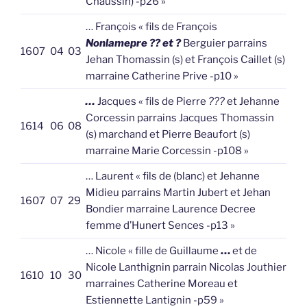
Chaussin) -p26 »
… François « fils de François
Nonlamepre ?? et ?
Berguier parrains
1607
04
03
Jehan Thomassin (s) et François Caillet (s)
marraine Catherine Prive -p10 »
…
Jacques « fils de Pierre
???
et Jehanne
Corcessin parrains Jacques Thomassin
1614
06
08
(s) marchand et Pierre Beaufort (s)
marraine Marie Corcessin -p108 »
… Laurent « fils de (blanc) et Jehanne
Midieu parrains Martin Jubert et Jehan
1607
07
29
Bondier marraine Laurence Decree
femme d’Hunert Sences -p13 »
… Nicole « fille de Guillaume
…
et de
Nicole Lanthignin parrain Nicolas Jouthier
1610
10
30
marraines Catherine Moreau et
Estiennette Lantignin -p59 »