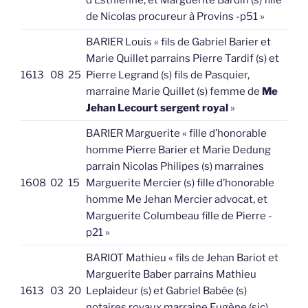
d’Esthienne, et Marguerite Bardin (s) fille
de Nicolas procureur à Provins -p51 »
BARIER Louis « fils de Gabriel Barier et
Marie Quillet parrains Pierre Tardif (s) et
1613
08
25
Pierre Legrand (s) fils de Pasquier,
marraine Marie Quillet (s) femme de
Me
Jehan Lecourt sergent royal
»
BARIER Marguerite « fille d’honorable
homme Pierre Barier et Marie Dedung
parrain Nicolas Philipes (s) marraines
1608
02
15
Marguerite Mercier (s) fille d’honorable
homme Me Jehan Mercier advocat, et
Marguerite Columbeau fille de Pierre -
p21 »
BARIOT Mathieu « fils de Jehan Bariot et
Marguerite Baber parrains Mathieu
1613
03
20
Leplaideur (s) et Gabriel Babée (s)
notaires royaux marraine Eugène (sic)