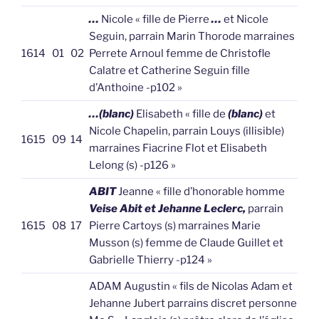
…
Nicole « fille de Pierre
…
et Nicole
Seguin, parrain Marin Thorode marraines
1614
01
02
Perrete Arnoul femme de Christofle
Calatre et Catherine Seguin fille
d’Anthoine -p102 »
…(blanc)
Elisabeth « fille de
(blanc)
et
Nicole Chapelin, parrain Louys (illisible)
1615
09
14
marraines Fiacrine Flot et Elisabeth
Lelong (s) -p126 »
ABIT
Jeanne « fille d’honorable homme
Veise Abit et Jehanne Leclerc,
parrain
1615
08
17
Pierre Cartoys (s) marraines Marie
Musson (s) femme de Claude Guillet et
Gabrielle Thierry -p124 »
ADAM Augustin « fils de Nicolas Adam et
Jehanne Jubert parrains discret personne