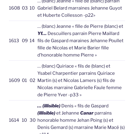
… (blanc) Jeanne « fille de (blanc) parrain
1608
03
10
Gabriel Belard marraines Jehanne Guyot
et Huberte Collesson -p22»
… (blanc) Jeanne « fille de Pierre (blanc) et
Yf…
Descuillers parrain Pierre Maillard
1613
09
14
fils de Gaspard maraines Jehanne Poullet
fille de Nicolas et Marie Barier fille
d’honorable homme Pierre »
… (blanc) Quiriace « fils de (blanc) et
Ysabel Charpentier parrains Quiriace
1609
01
02
Martin (s) et Nicolas Lamers (s) fils de
Nicolas marraine Gabrielle Faule femme
de Pierre Yver -p33 »
… (illisible)
Denis « fils de Gaspard
(illisible)
et Jehanne
Canar
parrains
1614
10
30
honorable homme Jehan Poing (s) et
Denis Gemard (s) marraine Marie Macé (s)