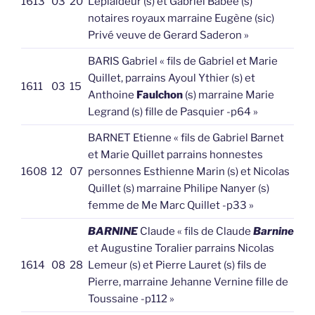
1613
03
20
Leplaideur (s) et Gabriel Babée (s)
notaires royaux marraine Eugène (sic)
Privé veuve de Gerard Saderon »
BARIS Gabriel « fils de Gabriel et Marie
Quillet, parrains Ayoul Ythier (s) et
1611
03
15
Anthoine
Faulchon
(s) marraine Marie
Legrand (s) fille de Pasquier -p64 »
BARNET Etienne « fils de Gabriel Barnet
et Marie Quillet parrains honnestes
1608
12
07
personnes Esthienne Marin (s) et Nicolas
Quillet (s) marraine Philipe Nanyer (s)
femme de Me Marc Quillet -p33 »
BARNINE
Claude « fils de Claude
Barnine
et Augustine Toralier parrains Nicolas
1614
08
28
Lemeur (s) et Pierre Lauret (s) fils de
Pierre, marraine Jehanne Vernine fille de
Toussaine -p112 »