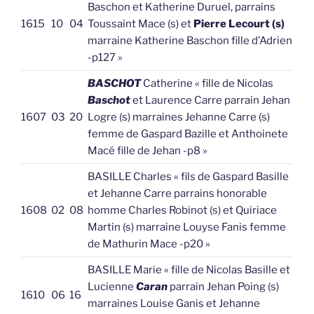
Baschon et Katherine Duruel, parrains
1615
10
04
Toussaint Mace (s) et
Pierre Lecourt (s)
marraine Katherine Baschon fille d’Adrien
-p127 »
BASCHOT
Catherine « fille de Nicolas
Baschot
et Laurence Carre parrain Jehan
1607
03
20
Logre (s) marraines Jehanne Carre (s)
femme de Gaspard Bazille et Anthoinete
Macé fille de Jehan -p8 »
BASILLE Charles « fils de Gaspard Basille
et Jehanne Carre parrains honorable
1608
02
08
homme Charles Robinot (s) et Quiriace
Martin (s) marraine Louyse Fanis femme
de Mathurin Mace -p20 »
BASILLE Marie « fille de Nicolas Basille et
Lucienne
Caran
parrain Jehan Poing (s)
1610
06
16
marraines Louise Ganis et Jehanne