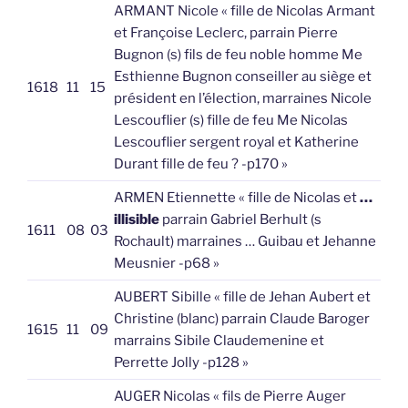
ARMANT Nicole « fille de Nicolas Armant
et Françoise Leclerc, parrain Pierre
Bugnon (s) fils de feu noble homme Me
Esthienne Bugnon conseiller au siège et
1618
11
15
président en l’élection, marraines Nicole
Lescouflier (s) fille de feu Me Nicolas
Lescouflier sergent royal et Katherine
Durant fille de feu ? -p170 »
ARMEN Etiennette « fille de Nicolas et
…
illisible
parrain Gabriel Berhult (s
1611
08
03
Rochault) marraines … Guibau et Jehanne
Meusnier -p68 »
AUBERT Sibille « fille de Jehan Aubert et
Christine (blanc) parrain Claude Baroger
1615
11
09
marrains Sibile Claudemenine et
Perrette Jolly -p128 »
AUGER Nicolas « fils de Pierre Auger