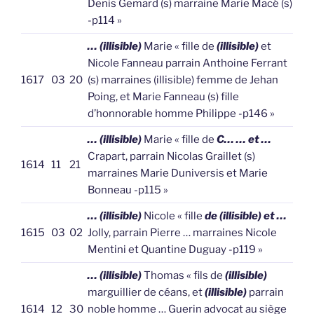
Denis Gemard (s) marraine Marie Macé (s)
-p114 »
… (illisible)
Marie « fille de
(illisible)
et
Nicole Fanneau parrain Anthoine Ferrant
1617
03
20
(s) marraines (illisible) femme de Jehan
Poing, et Marie Fanneau (s) fille
d’honnorable homme Philippe -p146 »
… (illisible)
Marie « fille de
C… … et …
Crapart, parrain Nicolas Graillet (s)
1614
11
21
marraines Marie Duniversis et Marie
Bonneau -p115 »
… (illisible)
Nicole « fille
de (illisible) et …
1615
03
02
Jolly, parrain Pierre … marraines Nicole
Mentini et Quantine Duguay -p119 »
… (illisible)
Thomas « fils de
(illisible)
marguillier de céans, et
(illisible)
parrain
1614
12
30
noble homme … Guerin advocat au siège