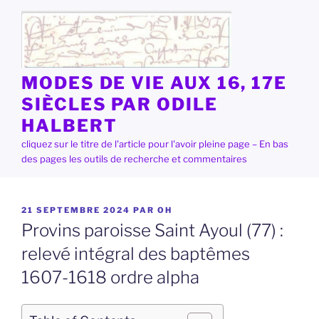
Aller
au
contenu
principal
MODES DE VIE AUX 16, 17E
SIÈCLES PAR ODILE
HALBERT
cliquez sur le titre de l'article pour l'avoir pleine page – En bas
des pages les outils de recherche et commentaires
PUBLIÉ
21 SEPTEMBRE 2024
PAR
OH
LE
Provins paroisse Saint Ayoul (77) :
relevé intégral des baptêmes
1607-1618 ordre alpha