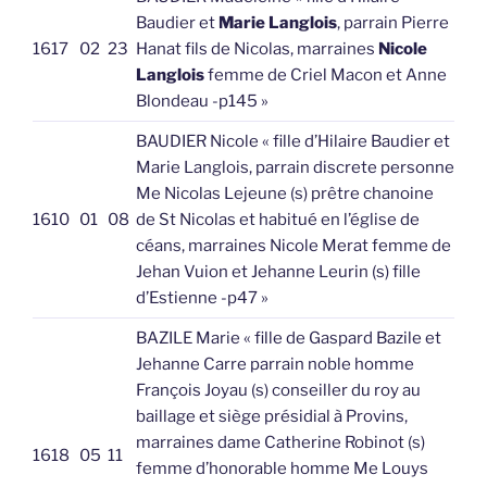
Baudier et
Marie Langlois
, parrain Pierre
1617
02
23
Hanat fils de Nicolas, marraines
Nicole
Langlois
femme de Criel Macon et Anne
Blondeau -p145 »
BAUDIER Nicole « fille d’Hilaire Baudier et
Marie Langlois, parrain discrete personne
Me Nicolas Lejeune (s) prêtre chanoine
1610
01
08
de St Nicolas et habitué en l’église de
céans, marraines Nicole Merat femme de
Jehan Vuion et Jehanne Leurin (s) fille
d’Estienne -p47 »
BAZILE Marie « fille de Gaspard Bazile et
Jehanne Carre parrain noble homme
François Joyau (s) conseiller du roy au
baillage et siège présidial à Provins,
marraines dame Catherine Robinot (s)
1618
05
11
femme d’honorable homme Me Louys