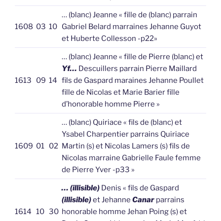
… (blanc) Jeanne « fille de (blanc) parrain
1608
03
10
Gabriel Belard marraines Jehanne Guyot
et Huberte Collesson -p22»
… (blanc) Jeanne « fille de Pierre (blanc) et
Yf…
Descuillers parrain Pierre Maillard
1613
09
14
fils de Gaspard maraines Jehanne Poullet
fille de Nicolas et Marie Barier fille
d’honorable homme Pierre »
… (blanc) Quiriace « fils de (blanc) et
Ysabel Charpentier parrains Quiriace
1609
01
02
Martin (s) et Nicolas Lamers (s) fils de
Nicolas marraine Gabrielle Faule femme
de Pierre Yver -p33 »
… (illisible)
Denis « fils de Gaspard
(illisible)
et Jehanne
Canar
parrains
1614
10
30
honorable homme Jehan Poing (s) et