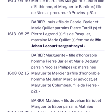
1610
03
30
Mercier marraines Marguerite Leurin fille
d’Esthienne, et Marguerite Bardin (s) fille
de Nicolas procureur à Provins -p51 »
BARIER Louis « fils de Gabriel Barier et
Marie Quillet parrains Pierre Tardif (s) et
1613
08
25
Pierre Legrand (s) fils de Pasquier,
marraine Marie Quillet (s) femme de
Me
Jehan Lecourt sergent royal
»
BARIER Marguerite « fille d’honorable
homme Pierre Barier et Marie Dedung
parrain Nicolas Philipes (s) marraines
1608
02
15
Marguerite Mercier (s) fille d’honorable
homme Me Jehan Mercier advocat, et
Marguerite Columbeau fille de Pierre -
p21 »
BARIOT Mathieu « fils de Jehan Bariot et
Marguerite Baber parrains Mathieu