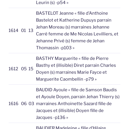
Leurin (s) -p54 »
BASTELOT Jeanne « fille d’Anthoine
Bastelot et Katherine Dupuys parrain
Jehan Moreau (s) marraines Jehanne
1614
01
13
Carré femme de Me Nicolas Levilliers, et
Jehanne Privé (s) femme de Jehan
Thomassin -p103 »
BASTHY Marguerite « fille de Pierre
Basthy et (illisible) Diret parrain Charles
1612
05
15
Doyen (s) marraines Marie Fayce et
Marguerite Caombellin -p79 »
BAUDID Ayoule « fille de Samson Baudis
et Ayoule Doyen, parrain Jehan Thierry (s)
1616
06
03
marraines Anthoinette Sazard fille de
Jacques et (illisible) Doyen fille de
Jacques -p136 »
BAUDIER Madeleine « fille d’Hilaire