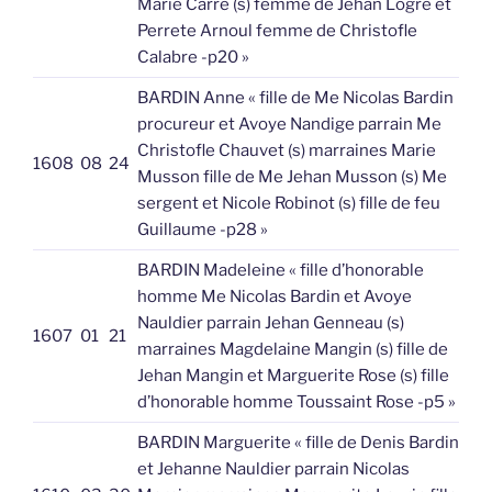
Marie Carre (s) femme de Jehan Logre et
Perrete Arnoul femme de Christofle
Calabre -p20 »
BARDIN Anne « fille de Me Nicolas Bardin
procureur et Avoye Nandige parrain Me
Christofle Chauvet (s) marraines Marie
1608
08
24
Musson fille de Me Jehan Musson (s) Me
sergent et Nicole Robinot (s) fille de feu
Guillaume -p28 »
BARDIN Madeleine « fille d’honorable
homme Me Nicolas Bardin et Avoye
Nauldier parrain Jehan Genneau (s)
1607
01
21
marraines Magdelaine Mangin (s) fille de
Jehan Mangin et Marguerite Rose (s) fille
d’honorable homme Toussaint Rose -p5 »
BARDIN Marguerite « fille de Denis Bardin
et Jehanne Nauldier parrain Nicolas