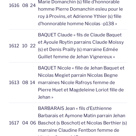
Marie Domanchin (s) fille d’honnorable
1616
08
24
homme Pierre Domanchin esleu pour le
roy à Provins, et Adrienne Ythier (s) fille
d’honnorable homme Nicolas -p138 »
BAQUET Claude « fils de Claude Baquet
et Ayoule Roytin parrains Claude Moissy
1612
10
22
(s) et Denis Prailly (s) marraine Edmée
Guillet femme de Jehan Vignereux »
BAQUET Nicole « fille de Jehan Baquet et
Nicolas Megiet parrain Nicolas Begne
1613
08
14
marraines Nicole Rafroys femme de
Pierre Huet et Magdeleine Loriot fille de
Jehan »
BARBARAIS Jean « fils d’Esthienne
Barbarais et Aymone Matin parrain Jehan
1617
04
06
Baschot (s Boschot) et Nicolas Berthier (s)
marraine Claudine Fentbon femme de