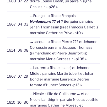
1608
07
22
doute Louise Ledan, un parrain signe
Chaussin) -p26 »
… François « fils de François
Nonlamepre ?? et ?
Berguier parrains
1607
04
03
Jehan Thomassin (s) et François Caillet (s)
marraine Catherine Prive -p10 »
…
Jacques « fils de Pierre
???
et Jehanne
Corcessin parrains Jacques Thomassin
1614
06
08
(s) marchand et Pierre Beaufort (s)
marraine Marie Corcessin -p108 »
… Laurent « fils de (blanc) et Jehanne
Midieu parrains Martin Jubert et Jehan
1607
07
29
Bondier marraine Laurence Decree
femme d’Hunert Sences -p13 »
… Nicole « fille de Guillaume
…
et de
Nicole Lanthignin parrain Nicolas Jouthier
1610
10
30
marraines Catherine Moreau et