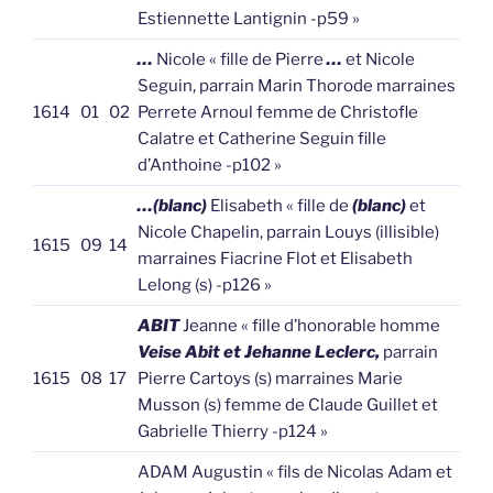
Estiennette Lantignin -p59 »
…
Nicole « fille de Pierre
…
et Nicole
Seguin, parrain Marin Thorode marraines
1614
01
02
Perrete Arnoul femme de Christofle
Calatre et Catherine Seguin fille
d’Anthoine -p102 »
…(blanc)
Elisabeth « fille de
(blanc)
et
Nicole Chapelin, parrain Louys (illisible)
1615
09
14
marraines Fiacrine Flot et Elisabeth
Lelong (s) -p126 »
ABIT
Jeanne « fille d’honorable homme
Veise Abit et Jehanne Leclerc,
parrain
1615
08
17
Pierre Cartoys (s) marraines Marie
Musson (s) femme de Claude Guillet et
Gabrielle Thierry -p124 »
ADAM Augustin « fils de Nicolas Adam et