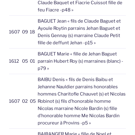
Claude Baquet et Fiacrie Cuissot fille de
feu Fiacre -p48 »
BAGUET Jean « fils de Claude Baguet et
Ayoule Roytin parrains Jehan Baguet et
1607
09
18
Denis Gennay (s) marraine Claude Petit
fille de deffunt Jehan -p15 »
BAGUET Marie « fille de Jehan Baguet
1612
05
01
parrain Hubert Roy (s) marraines (blanc) -
p79 »
BAIBU Denis « fils de Denis Baibu et
Jehanne Nauldier parrains honorables
hommes Charitofle Chauvet (s) et Nicolas
1607
02
05
Robinot (s) fils d’honorable homme
Nicolas marraine Nicole Bardin (s) fille
d’honorable homme Me Nicolas Bardin
procureur à Provins -p5 »
BAIRANGER Marie « fille de Noel et