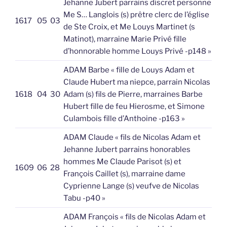
Jehanne Jubert parrains discret personne
Me S… Langlois (s) prêtre clerc de l’église
1617
05
03
de Ste Croix, et Me Louys Martinet (s
Matinot), marraine Marie Privé fille
d’honnorable homme Louys Privé -p148 »
ADAM Barbe « fille de Louys Adam et
Claude Hubert ma niepce, parrain Nicolas
1618
04
30
Adam (s) fils de Pierre, marraines Barbe
Hubert fille de feu Hierosme, et Simone
Culambois fille d’Anthoine -p163 »
ADAM Claude « fils de Nicolas Adam et
Jehanne Jubert parrains honorables
hommes Me Claude Parisot (s) et
1609
06
28
François Caillet (s), marraine dame
Cyprienne Lange (s) veufve de Nicolas
Tabu -p40 »
ADAM François « fils de Nicolas Adam et