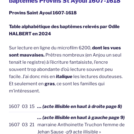
baptêmes Provins St Ayoul 1607-1618
Provins Saint Ayoul 1607-1618
Table alphabétique des baptêmes relevés par Odile
HALBERT en 2024
Sur lecture en ligne du microfilm 6200,
dont les vues
sont mauvaises.
Prêtres nombreux (en Anjou un seul
tenait le registre) à l’écriture fantaisiste, l’encre
souvent trop abondante d’où lecture souvent peu
facile. J’ai donc mis en
italique
les lectures douteuses.
Et seulement en
gras
, ce sont les familles qui
m’intéressent.
1607
03
15
… (acte illisible en haut à droite page 8)
… (acte illisible en haut à gauche page 9)
1607
03
21
marraine Anthoinette Truchon femme de
Jehan Sause -p9 acte illisible »