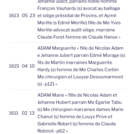
Jehanne Jubot, parrains noble homme
François Vauhardy (s) avocat au baillage
1613
05
23
et siège présidial de Provins, et Aymé
Merille (s Edmé Merille) fille de Me Yves
Merille advocat audit siège, marraine
Claude Foret femme de Claude Hanse »
ADAM Marguerite « fille de Nicolas Adam
e Jehanne Jubert parrain Edmé Morage (s)
fils de Martin marraines Marguerite
1615
04
10
Hardy (s) femme de Me Charles Corbin
Me chirurgien et Louyse Desoumarmont
(s) -p121 »
ADAM Marie « fille de Nicolas Adam et
Jehanne Hubert parrain Me Egarlar Tabu
(s) Me chirurgien marraines dames Marie
1611
02
13
Chanut (s) femme de Louys Prive et
Gabrielle Robert (s) femme de Claude
Robinot -p62 »