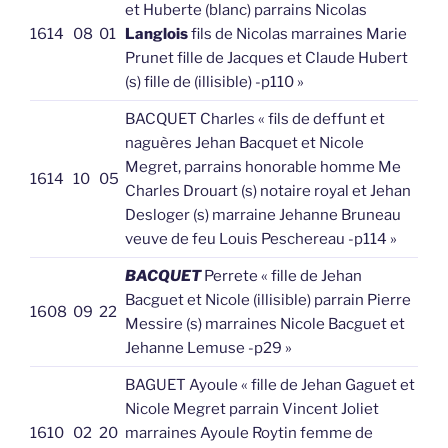
et Huberte (blanc) parrains Nicolas
1614
08
01
Langlois
fils de Nicolas marraines Marie
Prunet fille de Jacques et Claude Hubert
(s) fille de (illisible) -p110 »
BACQUET Charles « fils de deffunt et
naguères Jehan Bacquet et Nicole
Megret, parrains honorable homme Me
1614
10
05
Charles Drouart (s) notaire royal et Jehan
Desloger (s) marraine Jehanne Bruneau
veuve de feu Louis Peschereau -p114 »
BACQUET
Perrete « fille de Jehan
Bacguet et Nicole (illisible) parrain Pierre
1608
09
22
Messire (s) marraines Nicole Bacguet et
Jehanne Lemuse -p29 »
BAGUET Ayoule « fille de Jehan Gaguet et
Nicole Megret parrain Vincent Joliet
1610
02
20
marraines Ayoule Roytin femme de