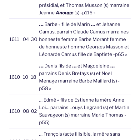
présidial, et Thomas Musson (s) marraine
Jeanne
Anouge
(s) -p116 »
…
Barbe « fille de Marin
…
et Jehanne
Camus, parrain Claude Camus marraines
1611
04
30
honneste femme Barbe Morant femme
de honneste homme Georges Masson et
Léonarde Camus fille de Baptiste -p65 »
…
Denis fils de
…
et Magdeleine
…
parrains Denis Bretays (s) et Noel
1610
10
18
Menage marraine Barbe Maillard (s) -
p58 »
… Edmé « fils de Estienne la mère Anne
Loi… parrains Louys Legrand (s) et Martin
1610
08
02
Sauvageon (s) marraine Marie Thomas -
p55)
… François (acte illisible, la mère sans