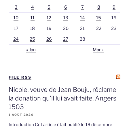
3
4
5
6
7
8
9
10
11
12
13
14
15
16
17
18
19
20
21
22
23
24
25
26
27
28
« Jan
Mar »
FILE RSS
Nicole, veuve de Jean Bouju, réclame
la donation qu’il lui avait faite, Angers
1503
1 AOÛT 2026
Introduction Cet article était publié le 19 décembre