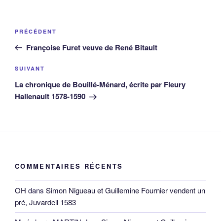
Navigation
Article
PRÉCÉDENT
de
précédent
Françoise Furet veuve de René Bitault
l’article
Article
SUIVANT
suivant
La chronique de Bouillé-Ménard, écrite par Fleury
Hallenault 1578-1590
COMMENTAIRES RÉCENTS
OH
dans
Simon Nigueau et Guillemine Fournier vendent un
pré, Juvardeil 1583