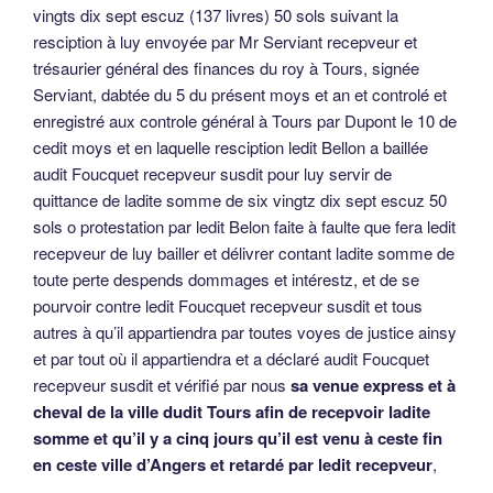
vingts dix sept escuz (137 livres) 50 sols suivant la
resciption à luy envoyée par Mr Serviant recepveur et
trésaurier général des finances du roy à Tours, signée
Serviant, dabtée du 5 du présent moys et an et controlé et
enregistré aux controle général à Tours par Dupont le 10 de
cedit moys et en laquelle resciption ledit Bellon a baillée
audit Foucquet recepveur susdit pour luy servir de
quittance de ladite somme de six vingtz dix sept escuz 50
sols o protestation par ledit Belon faite à faulte que fera ledit
recepveur de luy bailler et délivrer contant ladite somme de
toute perte despends dommages et intérestz, et de se
pourvoir contre ledit Foucquet recepveur susdit et tous
autres à qu’il appartiendra par toutes voyes de justice ainsy
et par tout où il appartiendra et a déclaré audit Foucquet
recepveur susdit et vérifié par nous
sa venue express et à
cheval de la ville dudit Tours afin de recepvoir ladite
somme et qu’il y a cinq jours qu’il est venu à ceste fin
en ceste ville d’Angers et retardé par ledit recepveur
,