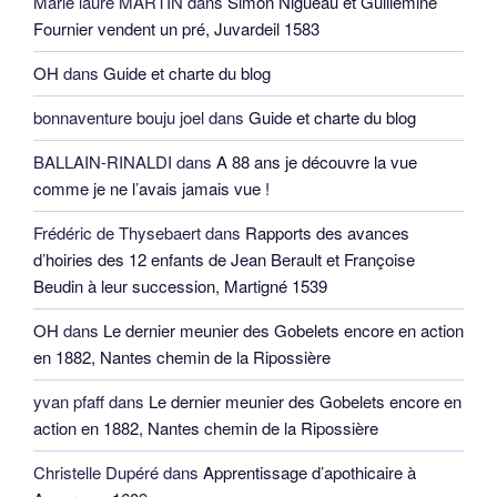
Marie laure MARTIN
dans
Simon Nigueau et Guillemine
Fournier vendent un pré, Juvardeil 1583
OH
dans
Guide et charte du blog
bonnaventure bouju joel
dans
Guide et charte du blog
BALLAIN-RINALDI
dans
A 88 ans je découvre la vue
comme je ne l’avais jamais vue !
Frédéric de Thysebaert
dans
Rapports des avances
d’hoiries des 12 enfants de Jean Berault et Françoise
Beudin à leur succession, Martigné 1539
OH
dans
Le dernier meunier des Gobelets encore en action
en 1882, Nantes chemin de la Ripossière
yvan pfaff
dans
Le dernier meunier des Gobelets encore en
action en 1882, Nantes chemin de la Ripossière
Christelle Dupéré
dans
Apprentissage d’apothicaire à