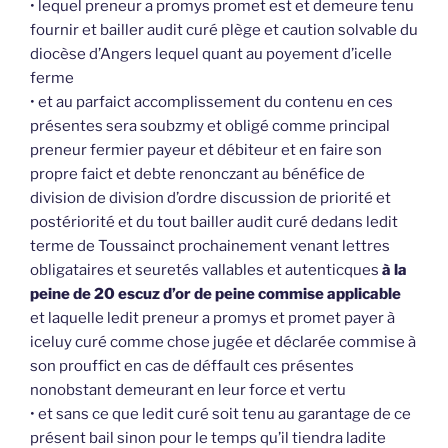
• lequel preneur a promys promet est et demeure tenu
fournir et bailler audit curé plège et caution solvable du
diocèse d’Angers lequel quant au poyement d’icelle
ferme
• et au parfaict accomplissement du contenu en ces
présentes sera soubzmy et obligé comme principal
preneur fermier payeur et débiteur et en faire son
propre faict et debte renonczant au bénéfice de
division de division d’ordre discussion de priorité et
postériorité et du tout bailler audit curé dedans ledit
terme de Toussainct prochainement venant lettres
obligataires et seuretés vallables et autenticques
à la
peine de 20 escuz d’or de peine commise applicable
et laquelle ledit preneur a promys et promet payer à
iceluy curé comme chose jugée et déclarée commise à
son prouffict en cas de déffault ces présentes
nonobstant demeurant en leur force et vertu
• et sans ce que ledit curé soit tenu au garantage de ce
présent bail sinon pour le temps qu’il tiendra ladite