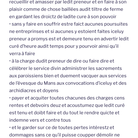
recueillir et amasser par ledit preneur et en faire à son
plaisir comme de chose baillées audit tiltre de ferme
en gardant les droictz de ladite cure à son pouvoir
• sans y faire en souffrir estre faict aucunes poursuites
ne entreprinses et si aucunes y estoient faites iceluy
preneur a promys est et demeure tenu en advertir ledit
curé d’heure audit temps pour y pourvoir ainsi qu’il
verra à faire
• à la charge dudit preneur de dire ou faire dire et
célébrer le service divin administrer les sacrements
aux paroissiens bien et duement vacquer aux services
de l’évesque du Mans aux convocations d’iceluy et des
archidiacres et doyens
• payer et acquiter toutes chacunes des charges cens
rentes et debvoirs deuz et acoustumez que ledit curé
est tenu et doibt faire et du tout le rendre quicte et
indemne vers et contre tous
• et le garder sur ce de toutes pertes intérestz et
dommages sans ce qu’il puisse coupper démolir ne