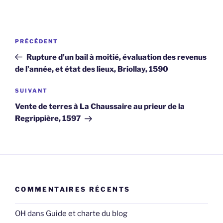
Navigation
Article
PRÉCÉDENT
de
précédent
Rupture d’un bail à moitié, évaluation des revenus
l’article
de l’année, et état des lieux, Briollay, 1590
Article
SUIVANT
suivant
Vente de terres à La Chaussaire au prieur de la
Regrippière, 1597
COMMENTAIRES RÉCENTS
OH
dans
Guide et charte du blog