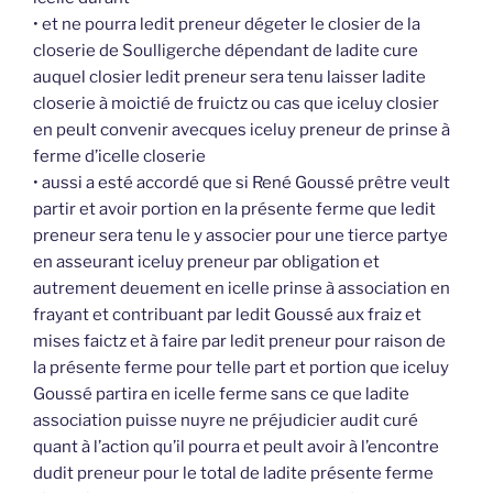
• et ne pourra ledit preneur dégeter le closier de la
closerie de Soulligerche dépendant de ladite cure
auquel closier ledit preneur sera tenu laisser ladite
closerie à moictié de fruictz ou cas que iceluy closier
en peult convenir avecques iceluy preneur de prinse à
ferme d’icelle closerie
• aussi a esté accordé que si René Goussé prêtre veult
partir et avoir portion en la présente ferme que ledit
preneur sera tenu le y associer pour une tierce partye
en asseurant iceluy preneur par obligation et
autrement deuement en icelle prinse à association en
frayant et contribuant par ledit Goussé aux fraiz et
mises faictz et à faire par ledit preneur pour raison de
la présente ferme pour telle part et portion que iceluy
Goussé partira en icelle ferme sans ce que ladite
association puisse nuyre ne préjudicier audit curé
quant à l’action qu’il pourra et peult avoir à l’encontre
dudit preneur pour le total de ladite présente ferme