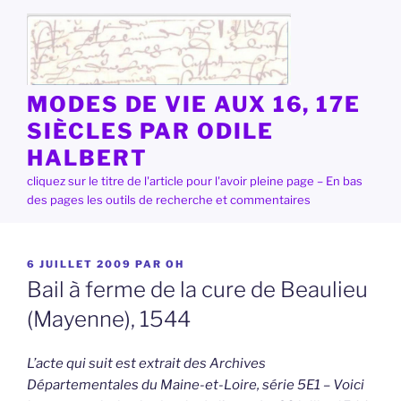
Aller
au
contenu
principal
MODES DE VIE AUX 16, 17E
SIÈCLES PAR ODILE
HALBERT
cliquez sur le titre de l'article pour l'avoir pleine page – En bas
des pages les outils de recherche et commentaires
PUBLIÉ
6 JUILLET 2009
PAR
OH
LE
Bail à ferme de la cure de Beaulieu
(Mayenne), 1544
L’acte qui suit est extrait des Archives
Départementales du Maine-et-Loire, série 5E1 – Voici