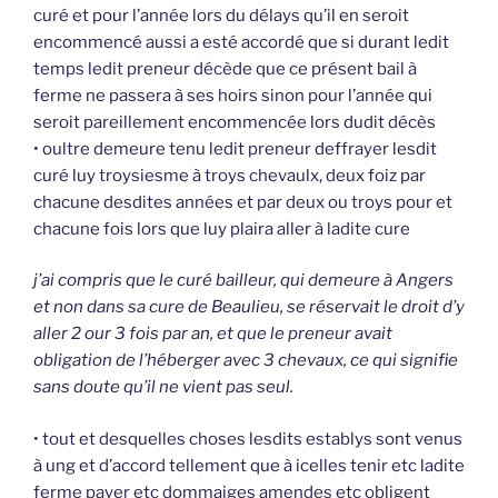
curé et pour l’année lors du délays qu’il en seroit
encommencé aussi a esté accordé que si durant ledit
temps ledit preneur décède que ce présent bail à
ferme ne passera à ses hoirs sinon pour l’année qui
seroit pareillement encommencée lors dudit décès
• oultre demeure tenu ledit preneur deffrayer lesdit
curé luy troysiesme à troys chevaulx, deux foiz par
chacune desdites années et par deux ou troys pour et
chacune fois lors que luy plaira aller à ladite cure
j’ai compris que le curé bailleur, qui demeure à Angers
et non dans sa cure de Beaulieu, se réservait le droit d’y
aller 2 our 3 fois par an, et que le preneur avait
obligation de l’héberger avec 3 chevaux, ce qui signifie
sans doute qu’il ne vient pas seul.
• tout et desquelles choses lesdits establys sont venus
à ung et d’accord tellement que à icelles tenir etc ladite
ferme payer etc dommaiges amendes etc obligent