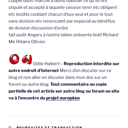
coppie dudit marché à ladite Gaultier ce qu’ils ont
stipulé et accepté à laquelle cession tenir etc obligent
etc lesdits ceddant chacun d’eux seul et pour le tout
sans division etc renonczant par especial au bénéfice
de division discussion d’ordre
fait audit Angers à nostre tabler présente ledit Richard
Me Hillaire Ollivier
Odile Halbert –
Reproduction interdite sur
autre endroit d’Internet
Merci d’en discuter sur ce
blog et non aller en discuter dans mon dos sur un
forum ou autre blog.
Tout commentaire ou copie
partielle de cet article sur autre blog ou forum ou site
va à l’encontre du
projet européen
CATÉGORIES
POURSUITES ET TRANSACTION