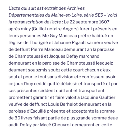
L’acte qui suit est extrait des Archives
Départementales du Maine-et-Loire, série 5E5 – Voici
la retranscription de l’acte
: Le 22 septembre 1607
après midy (Guillot notaire Angers) furent présents en
leurs personnes Me Guy Manceau prêtre habitué en
l’église de Thorigné et Jehanne Rigault sa mère veufve
de deffunt Pierre Manceau demeurant an la paroisse
de Champteussé et Jacques Defay marchand
demeurant en la paroisse de Champteussé lesquelz
deument soubzmis soubz cette court chacun d’eux
seul et pour le tout sans division etc confessent avoir
ce jourd’huy ceddé quitté délaissé et transporté et par
ces présentes cèddent quittent et transportent
promettent garantir et faire valoit à Jacquine Gaultier
veufve de deffunct Louis Berhelot demeurant en la
paroisse d’Escuillé présente et acceptante la somme
de 30 livres faisant partie de plus grande somme deue
audit Defay par Macé Cheuvrot demeurant en cette