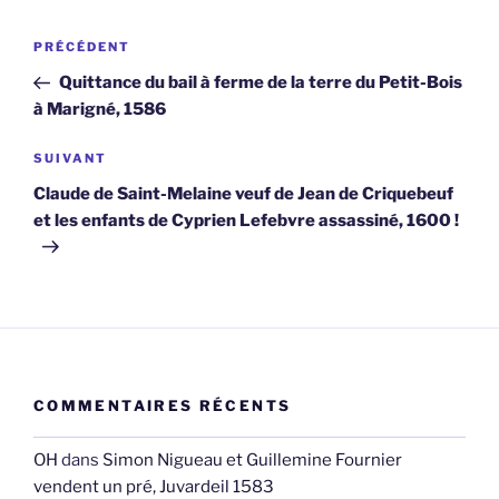
Navigation
Article
PRÉCÉDENT
de
précédent
Quittance du bail à ferme de la terre du Petit-Bois
l’article
à Marigné, 1586
Article
SUIVANT
suivant
Claude de Saint-Melaine veuf de Jean de Criquebeuf
et les enfants de Cyprien Lefebvre assassiné, 1600 !
COMMENTAIRES RÉCENTS
OH
dans
Simon Nigueau et Guillemine Fournier
vendent un pré, Juvardeil 1583