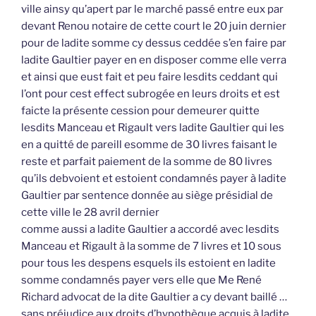
ville ainsy qu’apert par le marché passé entre eux par
devant Renou notaire de cette court le 20 juin dernier
pour de ladite somme cy dessus ceddée s’en faire par
ladite Gaultier payer en en disposer comme elle verra
et ainsi que eust fait et peu faire lesdits ceddant qui
l’ont pour cest effect subrogée en leurs droits et est
faicte la présente cession pour demeurer quitte
lesdits Manceau et Rigault vers ladite Gaultier qui les
en a quitté de pareill esomme de 30 livres faisant le
reste et parfait paiement de la somme de 80 livres
qu’ils debvoient et estoient condamnés payer à ladite
Gaultier par sentence donnée au siège présidial de
cette ville le 28 avril dernier
comme aussi a ladite Gaultier a accordé avec lesdits
Manceau et Rigault à la somme de 7 livres et 10 sous
pour tous les despens esquels ils estoient en ladite
somme condamnés payer vers elle que Me René
Richard advocat de la dite Gaultier a cy devant baillé …
sans préjudice aux droits d’hypothèque acquis à ladite