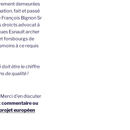
ctivement demeurées
tion, fait et passé
 François Bignon Sr
s droicts advocat à
ques Esnault archer
 et forsbourgs de
smoins à ce requis
doit être le chiffre
s de qualité !
t
Merci d’en discuter
t commentaire ou
projet européen