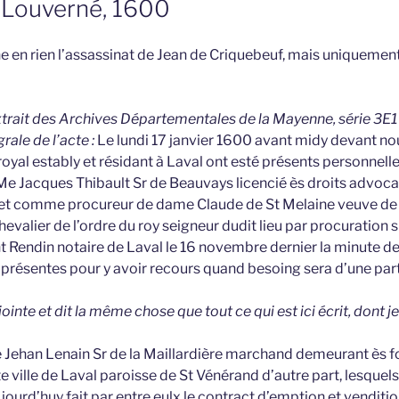
 Louverné, 1600
e en rien l’assassinat de Jean de Criquebeuf, mais uniquemen
extrait des Archives Départementales de la Mayenne, série 3E1 
rale de l’acte :
Le lundi 17 janvier 1600 avant midy devant no
 royal estably et résidant à Laval ont esté présents personnel
Jacques Thibault Sr de Beauvays licencié ès droits advocat 
t comme procureur de dame Claude de St Melaine veuve de 
evalier de l’ordre du roy seigneur dudit lieu par procuration 
 Rendin notaire de Laval le 16 novembre dernier la minute d
présentes pour y avoir recours quand besoing sera d’une par
jointe et dit la même chose que tout ce qui est ici écrit, dont j
Jehan Lenain Sr de la Maillardière marchand demeurant ès f
 ville de Laval paroisse de St Vénérand d’autre part, lesque
jourd’huy fait par entre eulx le contract d’emption et venditio