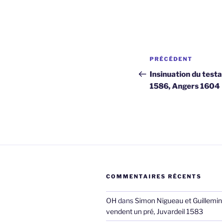
Navigation
Article
PRÉCÉDENT
de
précédent
Insinuation du test
1586, Angers 1604
l’article
COMMENTAIRES RÉCENTS
OH
dans
Simon Nigueau et Guillemin
vendent un pré, Juvardeil 1583