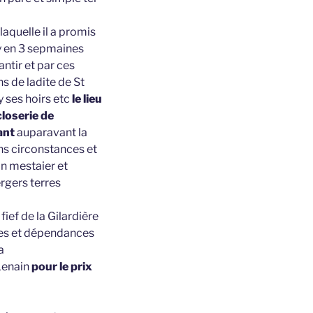
laquelle il a promis
huy en 3 sepmaines
ntir et par ces
s de ladite de St
 ses hoirs etc
le lieu
loserie de
ant
auparavant la
ns circonstances et
on mestaier et
ergers terres
fief de la Gilardière
nces et dépendances
a
 Lenain
pour le prix