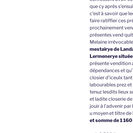
que cy après s’ensui
c’est à savoir que le
faire ratiffier ces p
prochainement venan
présentes vend quitt
Melaine irrévocable
mestairye de Landa
Lermenerye située 
présente vendition 
dépendances et qu’i
closier d’iceulx tan
labourables prez et
tenuz lesdits lieux s
et ladite closerie d
jouir à l’advenir pa
u moyen et tiltre de
et somme de 1 160 