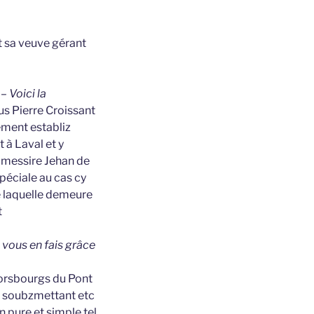
t sa veuve gérant
– Voici la
us Pierre Croissant
lement establiz
à Laval et y
messire Jehan de
spéciale au cas cy
e laquelle demeure
t
e vous en fais grâce
orsbourgs du Pont
ls soubzmettant etc
n pure et simple tel