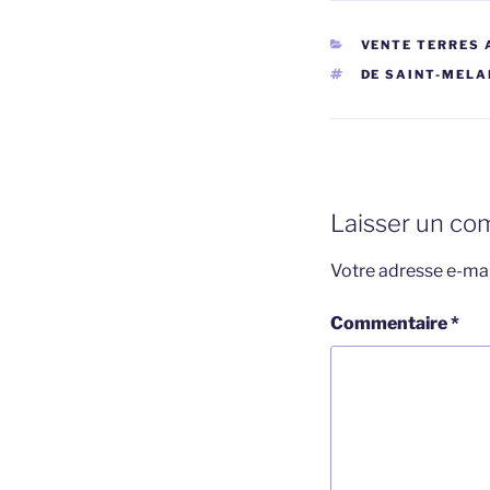
CATÉGORIES
VENTE TERRES 
ÉTIQUETTES
DE SAINT-MELA
Laisser un co
Votre adresse e-mai
Commentaire
*