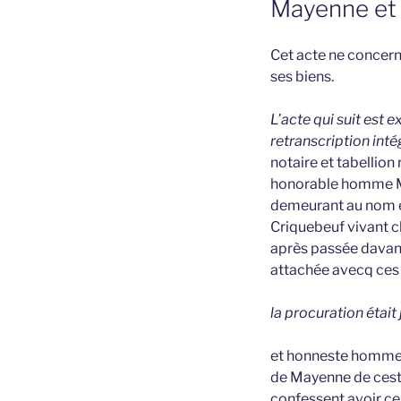
Mayenne et
Cet acte ne concern
ses biens.
L’acte qui suit est 
retranscription intég
notaire et tabellion
honorable homme Me 
demeurant au nom e
Criquebeuf vivant ch
après passée davant
attachée avecq ces 
la procuration était 
et honneste homme 
de Mayenne de ceste
confessent avoir ce 