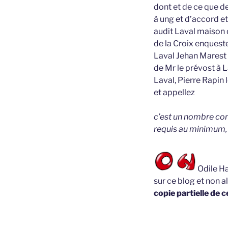
dont et de ce que d
à ung et d’accord e
audit Laval maison
de la Croix enquest
Laval Jehan Marest 
de Mr le prévost à L
Laval, Pierre Rapin
et appellez
c’est un nombre cons
requis au minimum, r
Odile Ha
sur ce blog et non a
copie partielle de c