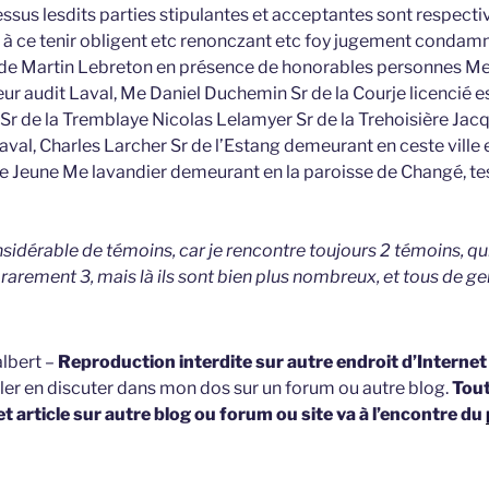
essus lesdits parties stipulantes et acceptantes sont respe
t à ce tenir obligent etc renonczant etc foy jugement condamna
 de Martin Lebreton en présence de honorables personnes Me
eur audit Laval, Me Daniel Duchemin Sr de la Courje licencié e
Sr de la Tremblaye Nicolas Lelamyer Sr de la Trehoisière Jac
aval, Charles Larcher Sr de l’Estang demeurant en ceste ville
 le Jeune Me lavandier demeurant en la paroisse de Changé, te
idérable de témoins, car je rencontre toujours 2 témoins, qui 
arement 3, mais là ils sont bien plus nombreux, et tous de gen
lbert –
Reproduction interdite sur autre endroit d’Interne
ller en discuter dans mon dos sur un forum ou autre blog.
Tou
et article sur autre blog ou forum ou site va à l’encontre du