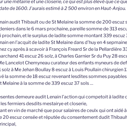
ur une métairie et une closerie, ce qui est plus élevé que ce qu
date de 1600. J’aurais estimé à 2 500 environ en Haut-Anjou.
nain audit Thibault ou de St Melaine la somme de 200 escuz so
 deniers dans le 6 mars prochaine, pareille somme de 313 escu
ssi prochain, et le surplus de ladite somme montant 339 escuz 
enain en l’acquit de ladite St Melaine dans d’huy en 4 sepmai
 cy après à scavoir à François Freard Sr de la Pellardière 33 
archand 41 escuz 26 solz, à Charles Garnier Sr du Puy 28 escu
à Me Lancelot Chemyneau curateur des enfants myneurs de de
 solz à Me Jehan Boullay 8 escuz à Louis Poullain chirurgien 1
vé la somme de 18 escuz revenant lesdites sommes payables p
e St Melaine à la somme de 339 escuz 37 sols …
ésentes demeure audit Lenain l’action qui competoit à ladite 
 les fermiers desdits mestairye et closerie,
ant en vin de marché que pour salaires de ceulx qui ont aidé à
 20 escuz censée et réputée du consentement dudit Thibault
rincipal,