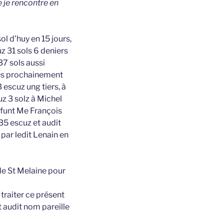
e je rencontre en
l d’huy en 15 jours,
z 31 sols 6 deniers
37 sols aussi
nes prochainement
escuz ung tiers, à
z 3 solz à Michel
ffunt Me François
35 escuz et audit
ar ledit Lenain en
de St Melaine pour
 traiter ce présent
 audit nom pareille