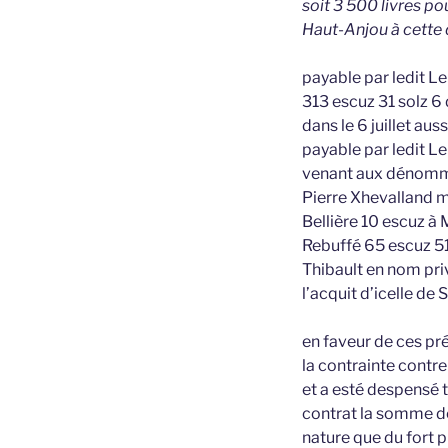
soit 3 500 livres po
Haut-Anjou à cette 
payable par ledit Le
313 escuz 31 solz 6
dans le 6 juillet au
payable par ledit L
venant aux dénommez
Pierre Xhevalland m
Bellière 10 escuz 
Rebuffé 65 escuz 51
Thibault en nom pri
l’acquit d’icelle d
en faveur de ces pr
la contrainte contre
et a esté despensé t
contrat la somme de
nature que du fort p