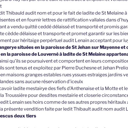
t
dit Thibauld audit nom et pour le fait de ladite de St Melaine à 
résentes et en fournir lettres de rattification vallales dans d’
t a vendu quitté ceddé délaissé et transporté et promis gara
e cèdde délaisse et transporte et promet garantir sur les bien
ment par héritaige perpértuel audit Lenain acceptant pour luy
ngerye situées en la paroisse de St Jehan sur Mayenne et c
en la paroisse de Louverné à ladite de St Melaine apparten
ainsi qu’ils se poursuivent et comportent en leurs compositio
ls sont tenus et exploitez par Pierre Duchesne et Jehan Preli
t en maisons granges estables rues yssues estraiges jardins v
 landes sans aucune réservation d’iceulx
cavoir ladite mestairye des fiefs d’Anthenaise et la Motte et le 
e la Troussière pour desdites mestairie et closerie circonsta
r ledit Lenain ses hoirs comme de ses autres propres héritaulx 
 la présente vendition faite par ledit Thibault audit nom audit
escus deux tiers