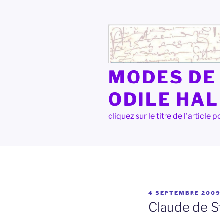
Aller
au
contenu
principal
MODES DE 
ODILE HA
cliquez sur le titre de l'articl
PUBLIÉ
4 SEPTEMBRE 200
LE
Claude de S