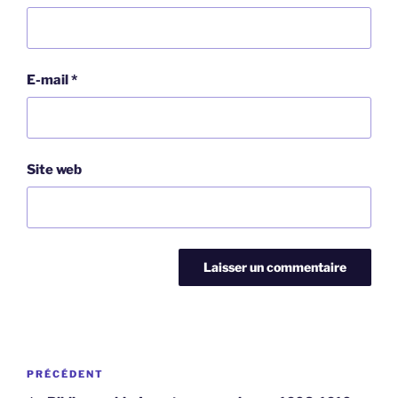
E-mail
*
Site web
Navigation
Article
PRÉCÉDENT
de
précédent