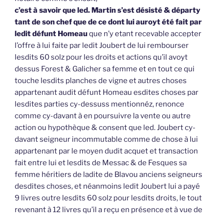
c’est à savoir que led. Martin s’est désisté & départy
tant de son chef que de ce dont lui auroyt été fait par
ledit défunt Homeau
que n’y etant recevable accepter
l’offre à lui faite par ledit Joubert de lui rembourser
lesdits 60 solz pour les droits et actions qu’il avoyt
dessus Forest & Galicher sa femme et en tout ce qui
touche lesdits planches de vigne et autres choses
appartenant audit défunt Homeau esdites choses par
lesdites parties cy-dessuss mentionnéz, renonce
comme cy-davant à en poursuivre la vente ou autre
action ou hypothèque & consent que led. Joubert cy-
davant seigneur incommutable comme de chose à lui
appartenant par le moyen dudit acquet et transaction
fait entre lui et lesdits de Messac & de Fesques sa
femme héritiers de ladite de Blavou anciens seigneurs
desdites choses, et néanmoins ledit Joubert lui a payé
9 livres outre lesdits 60 solz pour lesdits droits, le tout
revenant à 12 livres qu’il a reçu en présence et à vue de