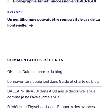
Bibliographie Jamet : succession en 1608-1610
l’article
Article
SUIVANT
suivant
Un gentilhomme pouvait être rompu vif : le cas de La
Fontenelle.
COMMENTAIRES RÉCENTS
OH
dans
Guide et charte du blog
bonnaventure bouju joel
dans
Guide et charte du blog
BALLAIN-RINALDI
dans
A 88 ans je découvre la vue
comme je ne l’avais jamais vue !
Frédéric de Thysebaert
dans
Rapports des avances