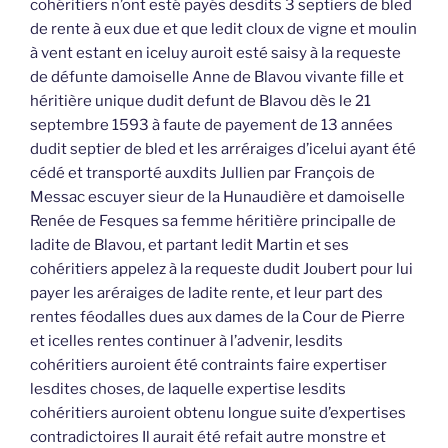
cohéritiers n’ont esté payés desdits 3 septiers de bled
de rente à eux due et que ledit cloux de vigne et moulin
à vent estant en iceluy auroit esté saisy à la requeste
de défunte damoiselle Anne de Blavou vivante fille et
héritière unique dudit defunt de Blavou dès le 21
septembre 1593 à faute de payement de 13 années
dudit septier de bled et les arréraiges d’icelui ayant été
cédé et transporté auxdits Jullien par François de
Messac escuyer sieur de la Hunaudière et damoiselle
Renée de Fesques sa femme héritière principalle de
ladite de Blavou, et partant ledit Martin et ses
cohéritiers appelez à la requeste dudit Joubert pour lui
payer les aréraiges de ladite rente, et leur part des
rentes féodalles dues aux dames de la Cour de Pierre
et icelles rentes continuer à l’advenir, lesdits
cohéritiers auroient été contraints faire expertiser
lesdites choses, de laquelle expertise lesdits
cohéritiers auroient obtenu longue suite d’expertises
contradictoires Il aurait été refait autre monstre et