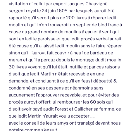
visitation d’icellui par expert Jacques Chauvigné
sergent royal le 24 juin 1605 par lesquels auroit été
rapporté qu’il seroit plus de 200 livres à réparer ledit
moulin et qu’il n’en trouveroit un septier de bled franc à
cause du grand nombre de moulins à eau et à vent qui
sont en ladite paroisse et que ledit procès verbal aurait
été cause qu’il a laissé ledit moulin sans le faire réparer
sinon qu’il l’auroyt fait couvrir à neuf de bardeau de
meran et qu’il a perduz depuis le montage dudit moulin
30 livres voyant qu’il lui était inutille et par ces raisons
disoit que ledit Martin n’était recevable en une
demande, et concluant à ce qu’il en feust déboutté &
condamné en ses despens et néanmoins sans
aucunement l’approuver recevable, et pour éviter des
procès auroyt offert lui rembourser les 60 sols qu’il
disoit avoir payé audit Forest et Gallicher sa femme, ce
que ledit Martin n’aurait voulu accepter …,
avec le conseil de leurs amys ont transigé devant nous
notaire comme s’ensuit,