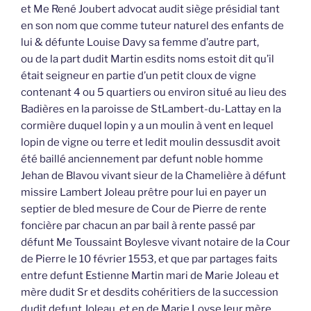
et Me René Joubert advocat audit siège présidial tant
en son nom que comme tuteur naturel des enfants de
lui & défunte Louise Davy sa femme d’autre part,
ou de la part dudit Martin esdits noms estoit dit qu’il
était seigneur en partie d’un petit cloux de vigne
contenant 4 ou 5 quartiers ou environ situé au lieu des
Badières en la paroisse de StLambert-du-Lattay en la
cormière duquel lopin y a un moulin à vent en lequel
lopin de vigne ou terre et ledit moulin dessusdit avoit
été baillé anciennement par defunt noble homme
Jehan de Blavou vivant sieur de la Chamelière à défunt
missire Lambert Joleau prêtre pour lui en payer un
septier de bled mesure de Cour de Pierre de rente
foncière par chacun an par bail à rente passé par
défunt Me Toussaint Boylesve vivant notaire de la Cour
de Pierre le 10 février 1553, et que par partages faits
entre defunt Estienne Martin mari de Marie Joleau et
mère dudit Sr et desdits cohéritiers de la succession
dudit defunt Joleau, et en de Marie Loyse leur mère