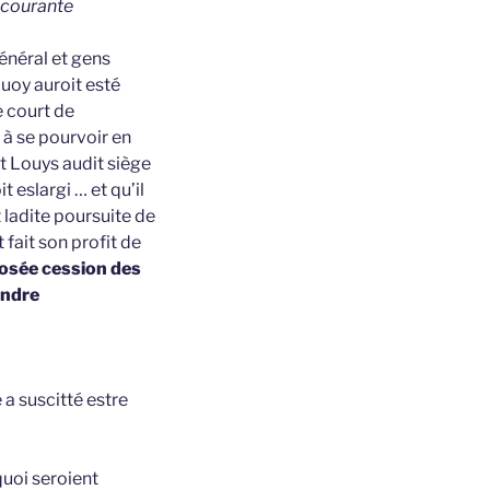
e courante
général et gens
quoy auroit esté
e court de
 à se pourvoir en
it Louys audit siège
t eslargi … et qu’il
t ladite poursuite de
 fait son profit de
posée cession des
endre
a suscitté estre
quoi seroient