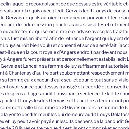
celin laquelle recognoissant ce que dessus estre véritable et c
ervais auroit requis avecq ledit Gervais ledit Louys de consent
dit Gervais ce qu’ils auroient recogneu ne pouvoir obtenir sa
énéfice de ladite cession pour les causes susdites et offroien
e ou autre terme qui seroit entre eux advisé avecq les fraiz fai
ais fust mis en liberté afin de retirer de l’argent qui luy est de
 Louys auroit bien voulu et consenti et sur ce a esté fait l’acc
 est-il que en la court royale d’Angers endroit par devant nou
roy à Angers furent présents et personnellement establis ledit
ts Gervais et Lancelin sa femme de luy suffisamment autorisé
nt à Chantenay d’aultre part soubzmettant respectivement 
n sa femme eulx chacun d’eulx seul et pour le tout sans divisi
sent avoir sur ce que dessus transigé et accordé et consenti 
les despens adjugés audit Louys par la sentence de ladite cour
 par ledit Louys lesdits Gervaise et Lancelin sa femme ont pr
e en cette ville la somme de 20 livres ou lors la somme de 6 l
de la vente desdits meubles qui demeure audit Louys Delafos
u et luy peult avoir payé sur lesdits despens de la par dudit 
e de 20 livres outre ce que dit est ils ont composé et accord