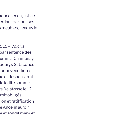
ur aller en justice
perdant partout ses
ses meubles, vendus le
5E5 – Voici la
par sentence des
eurant à Chantenay
bourgs St Jacques
 pour vendition et
me et despens tant
 de ladite somme
ts Delafosse le 12
roit obligés
on et ratiffication
te Ancelin auroir
 et sondit mary, et