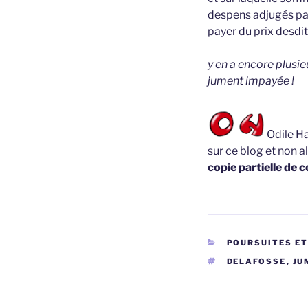
despens adjugés par 
payer du prix desdit
y en a encore plusi
jument impayée !
Odile Ha
sur ce blog et non a
copie partielle de c
CATÉGORIES
POURSUITES E
ÉTIQUETTES
DELAFOSSE
,
JU