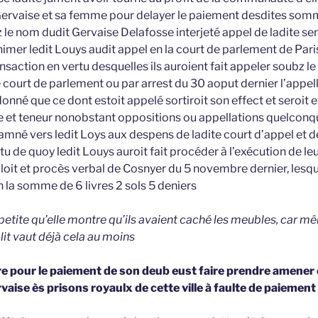
 Gervaise et sa femme pour delayer le paiement desdites som
z le nom dudit Gervaise Delafosse interjeté appel de ladite s
thimer ledit Louys audit appel en la court de parlement de Par
ansaction en vertu desquelles ils auroient fait appeler soubz l
e court de parlement ou par arrest du 30 aoput dernier l’appell
onné que ce dont estoit appelé sortiroit son effect et seroit 
e et teneur nonobstant oppositions ou appellations quelconqu
mné vers ledit Loys aux despens de ladite court d’appel et de
rtu de quoy ledit Louys auroit fait procéder à l’exécution de l
oit et procès verbal de Cosnyer du 5 novembre dernier, lesqu
 la somme de 6 livres 2 sols 5 deniers
petite qu’elle montre qu’ils avaient caché les meubles, car 
lit vaut déjà cela au moins
ire pour le paiement de son deub eust faire prendre amener 
rvaise ès prisons royaulx de cette ville à faulte de paiemen