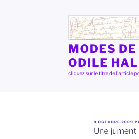
Aller
au
contenu
principal
MODES DE 
ODILE HA
cliquez sur le titre de l'articl
PUBLIÉ
9 OCTOBRE 2009
P
LE
Une jument 