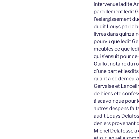
intervenue ladite An
pareillement ledit G
l’eslargissement du
dudit Louys par le b
livres dans quinzain
pourvu que ledit Gerv
meubles ce que ledit
qui s’ensuit pour ce
Guillot notaire du 
d’une part et lesdi
quant à ce demeura
Gervaise et Lanceli
de biens etc confes
à scavoir que pour 
autres despens faits
audit Louys Delafoss
deniers provenant 
Michel Delafosse a e
et sur laquelle somm