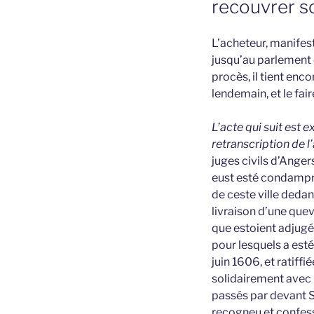
recouvrer s
L’acheteur, manifes
jusqu’au parlement 
procès, il tient enco
lendemain, et le fai
L’acte qui suit est 
retranscription de l
juges civils d’Ange
eust esté condampn
de ceste ville dedan
livraison d’une que
que estoient adjugé
pour lesquels a esté
juin 1606, et ratiff
solidairement avec l
passés par devant Sol
recogneu et confess