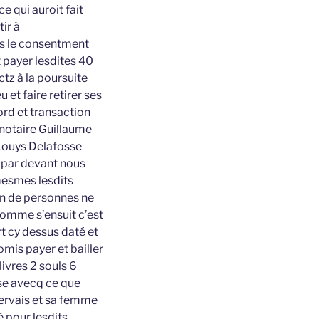
e qui auroit fait
ir à
ns le consentment
t payer lesdites 40
ctz à la poursuite
u et faire retirer ses
ord et transaction
s notaire Guillaume
 Louys Delafosse
e par devant nous
mesmes lesdits
on de personnes ne
comme s’ensuit c’est
t cy dessus daté et
omis payer et bailler
ivres 2 souls 6
se avecq ce que
Gervais et sa femme
é pour lesdits