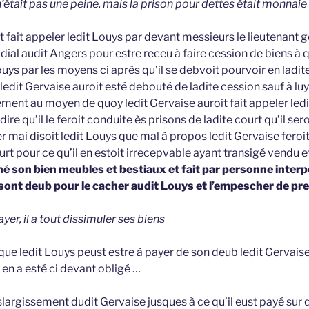
 n’était pas une peine, mais la prison pour dettes était monnai
t fait appeler ledit Louys par devant messieurs le lieutenant 
idial audit Angers pour estre receu à faire cession de biens à 
uys par les moyens ci après qu’il se debvoit pourvoir en ladit
edit Gervaise auroit esté debouté de ladite cession sauf à luy
ement au moyen de quoy ledit Gervaise auroit fait appeler led
dire qu’il le feroit conduite ès prisons de ladite court qu’il seroi
1er mai disoit ledit Louys que mal à propos ledit Gervaise feroi
urt pour ce qu’il en estoit irrecepvable ayant transigé vendu et
é son bien meubles et bestiaux et fait par personne inter
 sont deub pour le cacher audit Louys et l’empescher de pr
yer, il a tout dissimuler ses biens
ue ledit Louys peust estre à payer de son deub ledit Gervaise 
l en a esté ci devant obligé …
largissement dudit Gervaise jusques à ce qu’il eust payé sur 