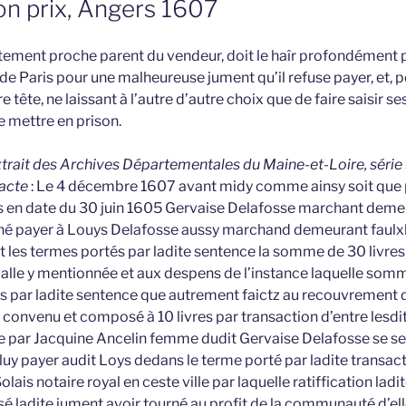
on prix, Angers 1607
tement proche parent du vendeur, doit le haîr profondément po
de Paris pour une malheureuse jument qu’il refuse payer, et, 
re tête, ne laissant à l’autre d’autre choix que de faire saisir 
re mettre en prison.
extrait des Archives Départementales du Maine-et-Loire, série 
’acte
: Le 4 décembre 1607 avant midy comme ainsy soit que 
rs en date du 30 juin 1605 Gervaise Delafosse marchant dem
é payer à Louys Delafosse aussy marchand demeurant faulx
t les termes portés par ladite sentence la somme de 30 livres
valle y mentionnée et aux despens de l’instance laquelle som
s par ladite sentence que autrement faictz au recouvrement
 convenu et composé à 10 livres par transaction d’entre lesdi
iée par Jacquine Ancelin femme dudit Gervaise Delafosse se se
uy payer audit Loys dedans le terme porté par ladite transacti
ais notaire royal en ceste ville par laquelle ratiffication ladi
é ladite jument avoir tourné au profit de la communauté d’elle