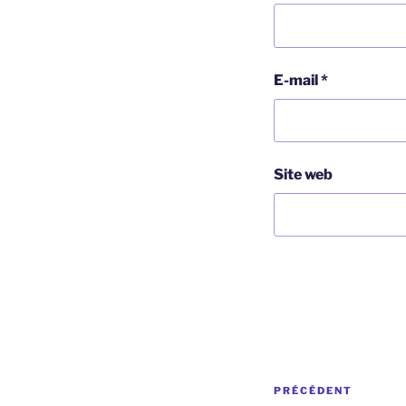
E-mail
*
Site web
Navigation
Article
PRÉCÉDENT