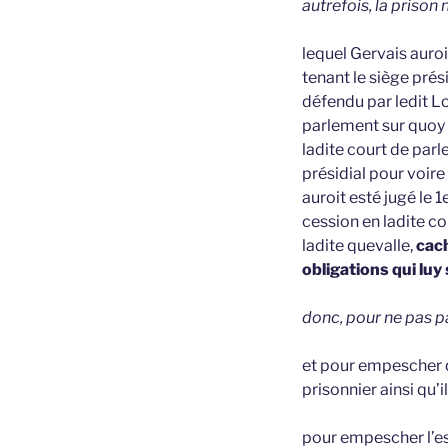
autrefois, la prison
lequel Gervais auroi
tenant le siège prés
défendu par ledit Lo
parlement sur quoy l
ladite court de parl
présidial pour voire 
auroit esté jugé le 
cession en ladite co
ladite quevalle,
cach
obligations qui luy
donc, pour ne pas pa
et pour empescher q
prisonnier ainsi qu’i
pour empescher l’es