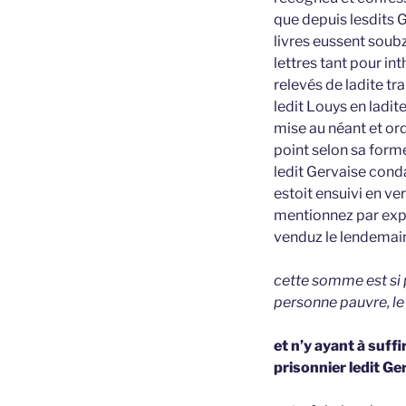
que depuis lesdits
livres eussent soub
lettres tant pour in
relevés de ladite tr
ledit Louys en ladit
mise au néant et ord
point selon sa form
ledit Gervaise conda
estoit ensuivi en ve
mentionnez par expl
venduz le lendemain
cette somme est si 
personne pauvre, le 
et n’y ayant à suff
prisonnier ledit Ge