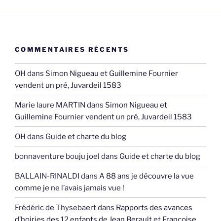
COMMENTAIRES RÉCENTS
OH
dans
Simon Nigueau et Guillemine Fournier
vendent un pré, Juvardeil 1583
Marie laure MARTIN
dans
Simon Nigueau et
Guillemine Fournier vendent un pré, Juvardeil 1583
OH
dans
Guide et charte du blog
bonnaventure bouju joel
dans
Guide et charte du blog
BALLAIN-RINALDI
dans
A 88 ans je découvre la vue
comme je ne l’avais jamais vue !
Frédéric de Thysebaert
dans
Rapports des avances
d’hoiries des 12 enfants de Jean Berault et Françoise