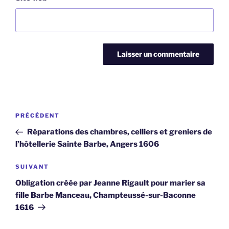
Navigation
Article
PRÉCÉDENT
de
précédent
Réparations des chambres, celliers et greniers de
l’article
l’hôtellerie Sainte Barbe, Angers 1606
Article
SUIVANT
suivant
Obligation créée par Jeanne Rigault pour marier sa
fille Barbe Manceau, Champteussé-sur-Baconne
1616