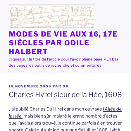
Aller
au
contenu
principal
MODES DE VIE AUX 16, 17E
SIÈCLES PAR ODILE
HALBERT
cliquez sur le titre de l'article pour l'avoir pleine page – En bas
des pages les outils de recherche et commentaires
PUBLIÉ
18 NOVEMBRE 2009
PAR
OH
LE
Charles Hyrel sieur de la Hée, 1608
J’ai publié Charles Du Hirel dans mon ouvrage
l’Allée de
la Hée,
mais bien sûr, malgré le grand nombre d’actes
que j’avais alors trouvé, je continue parfois à en trouver
encore. Celui qui suit indique que fin juillet 1608 il vit à