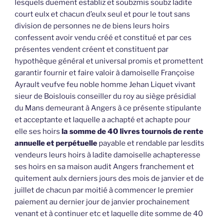
lesquels duement establiz et soubzmis soubz ladite
court eulx et chacun d’eulx seul et pour le tout sans
division de personnes ne de biens leurs hoirs
confessent avoir vendu créé et constitué et par ces
présentes vendent créent et constituent par
hypothèque général et universal promis et promettent
garantir fournir et faire valoir à damoiselle Françoise
Ayrault veufve feu noble homme Jehan Liquet vivant
sieur de Boislouis conseiller du roy au siège présidial
du Mans demeurant à Angers à ce présente stipulante
et acceptante et laquelle a achapté et achapte pour
elle ses hoirs
la somme de 40 livres tournois de rente
annuelle et perpétuelle
payable et rendable par lesdits
vendeurs leurs hoirs à ladite damoiselle achapteresse
ses hoirs en sa maison audit Angers franchement et
quitement aulx derniers jours des mois de janvier et de
juillet de chacun par moitié à commencer le premier
paiement au dernier jour de janvier prochainement
venant et à continuer etc et laquelle dite somme de 40