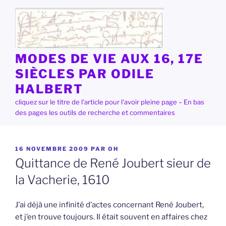
Aller
au
contenu
principal
MODES DE VIE AUX 16, 17E
SIÈCLES PAR ODILE
HALBERT
cliquez sur le titre de l'article pour l'avoir pleine page – En bas
des pages les outils de recherche et commentaires
PUBLIÉ
16 NOVEMBRE 2009
PAR
OH
LE
Quittance de René Joubert sieur de
la Vacherie, 1610
J’ai déjà une infinité d’actes concernant René Joubert,
et j’en trouve toujours. Il était souvent en affaires chez