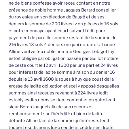
ne de biens confesse avoir receu contant en notre
présence de noble homme Jacques Berard conseiller
du roy esleu en son élection de Baugé et de ses
deniers la somme de 200 livres tz en pièces de 16 sols
et autre monnaye ayant court suivant l’édit pour
payement de pareille somme restant de la somme de
216 livres 13 sols 4 deniers en quoi defunte Urbanne
Alline veufve feu noble homme Georges Lebigot luy
estoit obligée par obligation passée par Guillot notaire
de ceste court le 12 avril 1600 par une part et 24 livres
pour intérestz de ladite somme à raison du denier 16
depuis le 13 avril 1608 jusques à huy que coust de la
grosse de ladite obligation et scel y apposé desquelles
sommes ainsi receues revenant à 224 livres ledit
estably esdits noms se tient contant et en quite ledit
sieur Berard auquel afin de son recours et
remboursement sur l’hérédité et bien de ladite
défunte Alline tant de la somme qu’intérests ledit
Joubert esdits noms luy a ceddé et cèdde ses droits