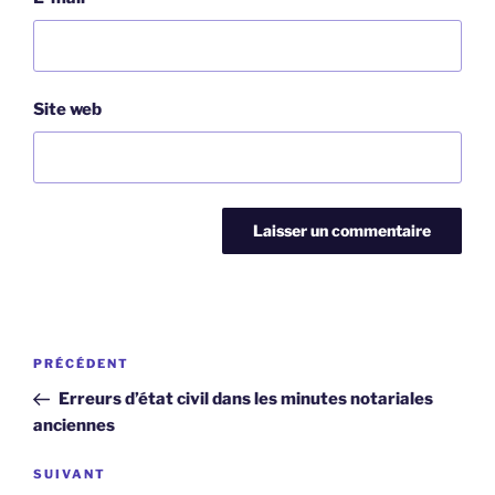
Site web
Navigation
Article
PRÉCÉDENT
de
précédent
Erreurs d’état civil dans les minutes notariales
l’article
anciennes
Article
SUIVANT