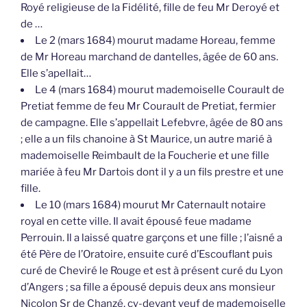
Royé religieuse de la Fidélité, fille de feu Mr Deroyé et
de …
Le 2 (mars 1684) mourut madame Horeau, femme
de Mr Horeau marchand de dantelles, âgée de 60 ans.
Elle s’apellait…
Le 4 (mars 1684) mourut mademoiselle Courault de
Pretiat femme de feu Mr Courault de Pretiat, fermier
de campagne. Elle s’appellait Lefebvre, âgée de 80 ans
; elle a un fils chanoine à St Maurice, un autre marié à
mademoiselle Reimbault de la Foucherie et une fille
mariée à feu Mr Dartois dont il y a un fils prestre et une
fille.
Le 10 (mars 1684) mourut Mr Caternault notaire
royal en cette ville. Il avait épousé feue madame
Perrouin. Il a laissé quatre garçons et une fille ; l’aisné a
été Père de l’Oratoire, ensuite curé d’Escouflant puis
curé de Cheviré le Rouge et est à présent curé du Lyon
d’Angers ; sa fille a épousé depuis deux ans monsieur
Nicolon Sr de Chanzé, cy-devant veuf de mademoiselle