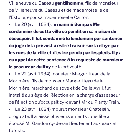
Villeneuve du Caseau
gentilhomme
, fils de monsieur
de Villeneuve du Caseau et de mademoiselle de
l’Estoile, épousa mademoiselle Carron.
Le 20 (avril 1684), l
e nommé Bompas Me
cordonnier de cette ville se pendit en sa maison de
désespoir. Il fut condamné le lendemain par sentence
du juge de la prévost à estre traisné sur la claye par
les rues de la ville et d’estre pendu par les pieds. Il y a
eu appel de cette sentence à la requeste de monsieur
le procureur du Roy
de la prévosté.
Le 22 (avril 1684) monsieur Margaritteau de la
Morinière, fils de monsieur Margaritteau de la
Morinière, marchand de soye et de Delle Avril, fut
installé au siège de l’élection en la charge d’assesseur
de l’élection qu’occupait cy-devant Mr du Planty Frein.
Le 23 (avril 1684) mourut monsieur Chatelain,
droguiste. Il a laissé plusieurs enfants ; une fille a
épousé Mr Gandon cy-devant lieutenant aux eaux et
forests.