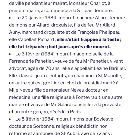
de ville pendant leur mairat. Monsieur Charlot, à
présent maire, a commencé à la St Jean dernière.
Le 20 (janvier 1684) mourut madame Allard, femme
de monsieur Allard, droguiste, fils de feu Mr Allard
Auny, marchand droguiste et de Françoise Phelipeau ;
elle s’apellait Richard ;
elle s’était frappée à la teste ;
elle fut trépanée ; huit jours après elle mourut.
Le 3 février (1684) mourut mademoiselle de la
Ferranderie Panetier, veuve de feu Mr Panetier, vivant
advocat, âgée de 70 ans ; elle s’appellait Lézine Barillier.
Elle a laissé quatre enfants, un chanoine à St Maurille,
un autre qui est greffier en chef du présidial marié à
Mlle Neveu fille de monsieur Neveu docteur en
médecine, une fille religieuse à Fontevrault, une autre
mariée et veuve de Mr Galard conseiller à la prévosté,
et un autre garçon, décédé à Paris.
Le 5 (février 1684) mourut monsieur Boylesve
docteur de Sorbonne, religieux bénédictin non
réformé et aumonier de St Aubin, âgé de 72 ans ;