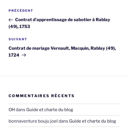
Navigation
Article
PRÉCÉDENT
de
précédent
Contrat d’apprentissage de sabotier à Rablay
l’article
(49), 1753
Article
SUIVANT
suivant
Contrat de mariage Vernault, Macquin, Rablay (49),
1724
COMMENTAIRES RÉCENTS
OH
dans
Guide et charte du blog
bonnaventure bouju joel
dans
Guide et charte du blog