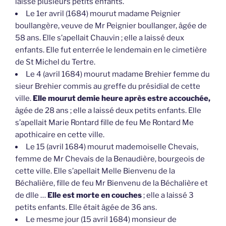
laissé plusieurs petits enfants.
Le 1er avril (1684) mourut madame Peignier
boullangère, veuve de Mr Peignier boullanger, âgée de
58 ans. Elle s’apellait Chauvin ; elle a laissé deux
enfants. Elle fut enterrée le lendemain en le cimetière
de St Michel du Tertre.
Le 4 (avril 1684) mourut madame Brehier femme du
sieur Brehier commis au greffe du présidial de cette
ville.
Elle mourut demie heure après estre accouchée,
âgée de 28 ans ; elle a laissé deux petits enfants. Elle
s’apellait Marie Rontard fille de feu Me Rontard Me
apothicaire en cette ville.
Le 15 (avril 1684) mourut mademoiselle Chevais,
femme de Mr Chevais de la Benaudière, bourgeois de
cette ville. Elle s’apellait Melle Bienvenu de la
Béchalière, fille de feu Mr Bienvenu de la Béchalière et
de dlle …
Elle est morte en couches
; elle a laissé 3
petits enfants. Elle était âgée de 36 ans.
Le mesme jour (15 avril 1684) monsieur de