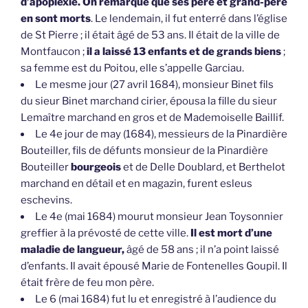
d’apoplexie. On remarque que ses père et grand-père
en sont morts
. Le lendemain, il fut enterré dans l’église
de St Pierre ; il était âgé de 53 ans. Il était de la ville de
Montfaucon ;
il a laissé 13 enfants et de grands biens
;
sa femme est du Poitou, elle s’appelle Garciau.
Le mesme jour (27 avril 1684), monsieur Binet fils
du sieur Binet marchand cirier, épousa la fille du sieur
Lemaître marchand en gros et de Mademoiselle Baillif.
Le 4e jour de may (1684), messieurs de la Pinardière
Bouteiller, fils de défunts monsieur de la Pinardière
Bouteiller
bourgeois
et de Delle Doublard, et Berthelot
marchand en détail et en magazin, furent esleus
eschevins.
Le 4e (mai 1684) mourut monsieur Jean Toysonnier
greffier à la prévosté de cette ville.
Il est mort d’une
maladie de langueur,
âgé de 58 ans ; il n’a point laissé
d’enfants. Il avait épousé Marie de Fontenelles Goupil. Il
était frère de feu mon père.
Le 6 (mai 1684) fut lu et enregistré à l’audience du