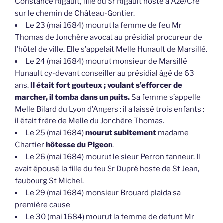
Constance Rigault, fille du Sr Rigault hoste à Azé/Cré
sur le chemin de Château-Gontier.
Le 23 (mai 1684) mourut la femme de feu Mr
Thomas de Jonchère avocat au présidial procureur de
l’hôtel de ville. Elle s’appelait Melle Hunault de Marsillé.
Le 24 (mai 1684) mourut monsieur de Marsillé
Hunault cy-devant conseiller au présidial âgé de 63
ans.
Il était fort gouteux ; voulant s’efforcer de
marcher, il tomba dans un puits.
Sa femme s’appelle
Melle Bilard du Lyon d’Angers ; il a laissé trois enfants ;
il était frère de Melle du Jonchère Thomas.
Le 25 (mai 1684)
mourut subitement
madame
Chartier
hôtesse du Pigeon
.
Le 26 (mai 1684) mourut le sieur Perron tanneur. Il
avait épousé la fille du feu Sr Dupré hoste de St Jean,
faubourg St Michel.
Le 29 (mai 1684) monsieur Brouard plaida sa
première cause
Le 30 (mai 1684) mourut la femme de defunt Mr