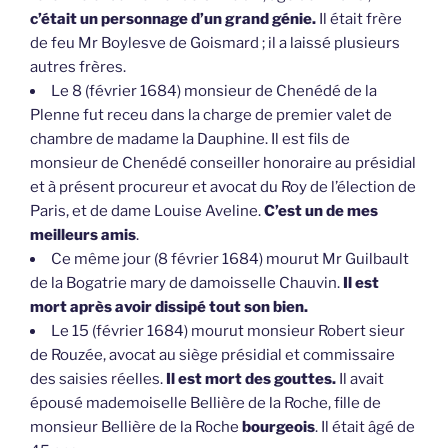
c’était un personnage d’un grand génie.
Il était frère
de feu Mr Boylesve de Goismard ; il a laissé plusieurs
autres frères.
Le 8 (février 1684) monsieur de Chenédé de la
Plenne fut receu dans la charge de premier valet de
chambre de madame la Dauphine. Il est fils de
monsieur de Chenédé conseiller honoraire au présidial
et à présent procureur et avocat du Roy de l’élection de
Paris, et de dame Louise Aveline.
C’est un de mes
meilleurs amis
.
Ce même jour (8 février 1684) mourut Mr Guilbault
de la Bogatrie mary de damoisselle Chauvin.
Il est
mort après avoir dissipé tout son bien.
Le 15 (février 1684) mourut monsieur Robert sieur
de Rouzée, avocat au siège présidial et commissaire
des saisies réelles.
Il est mort des gouttes.
Il avait
épousé mademoiselle Bellière de la Roche, fille de
monsieur Bellière de la Roche
bourgeois
. Il était âgé de