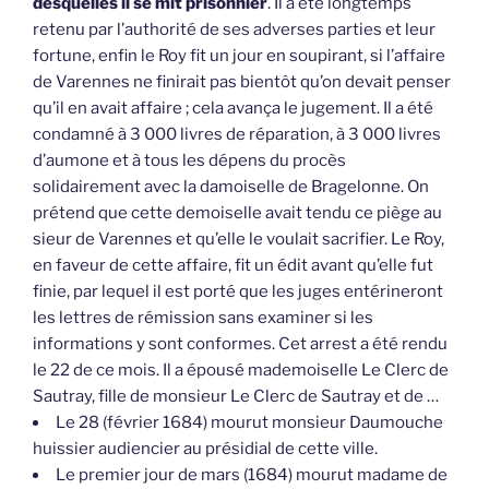
desquelles il se mit prisonnier
. Il a été longtemps
retenu par l’authorité de ses adverses parties et leur
fortune, enfin le Roy fit un jour en soupirant, si l’affaire
de Varennes ne finirait pas bientôt qu’on devait penser
qu’il en avait affaire ; cela avança le jugement. Il a été
condamné à 3 000 livres de réparation, à 3 000 livres
d’aumone et à tous les dépens du procès
solidairement avec la damoiselle de Bragelonne. On
prétend que cette demoiselle avait tendu ce piège au
sieur de Varennes et qu’elle le voulait sacrifier. Le Roy,
en faveur de cette affaire, fit un édit avant qu’elle fut
finie, par lequel il est porté que les juges entérineront
les lettres de rémission sans examiner si les
informations y sont conformes. Cet arrest a été rendu
le 22 de ce mois. Il a épousé mademoiselle Le Clerc de
Sautray, fille de monsieur Le Clerc de Sautray et de …
Le 28 (février 1684) mourut monsieur Daumouche
huissier audiencier au présidial de cette ville.
Le premier jour de mars (1684) mourut madame de