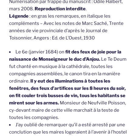
Numérisation par frappe du manuscrit : Odile Halbert,
mars 2008.
Reproduction interdite
.
Légende
: en gras les remarques, en italique les
compléments – Avec les notes de Marc Saché, Trente
années de vie provinciale d’après le Journal de
Toisonnier, Angers : Ed. de L’Ouest, 1930
Le 6e (janvier 1684) on
fit des feux de joie pour la
naissance de Monseigneur le duc d’Anjou.
Le Te Deum
fut chanté en musique à la cathédrale, toutes les
compagnies assemblées, le canon tira en la manière
ordinaire.
Il y eut des illuminations à toutes les
fenêtres, des feux d’artifices sur les 8 heures du soir,
on fit couler trois busses de vin, tous les habitants se
mirent sour les armes.
Monsieur de Neufville Poisson,
cy-devant maire de cette ville marchait à la teste de
toutes les compagnies.
J’ay oublié de remarquer qu’il a esté arresté par une
conclution que les maires logeraient à l’avenir à l’hostel