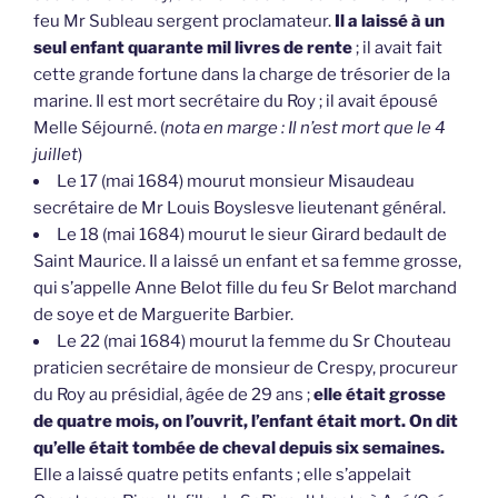
feu Mr Subleau sergent proclamateur.
Il a laissé à un
seul enfant quarante mil livres de rente
; il avait fait
cette grande fortune dans la charge de trésorier de la
marine. Il est mort secrétaire du Roy ; il avait épousé
Melle Séjourné. (
nota en marge : Il n’est mort que le 4
juillet
)
Le 17 (mai 1684) mourut monsieur Misaudeau
secrétaire de Mr Louis Boyslesve lieutenant général.
Le 18 (mai 1684) mourut le sieur Girard bedault de
Saint Maurice. Il a laissé un enfant et sa femme grosse,
qui s’appelle Anne Belot fille du feu Sr Belot marchand
de soye et de Marguerite Barbier.
Le 22 (mai 1684) mourut la femme du Sr Chouteau
praticien secrétaire de monsieur de Crespy, procureur
du Roy au présidial, âgée de 29 ans ;
elle était grosse
de quatre mois, on l’ouvrit, l’enfant était mort. On dit
qu’elle était tombée de cheval depuis six semaines.
Elle a laissé quatre petits enfants ; elle s’appelait