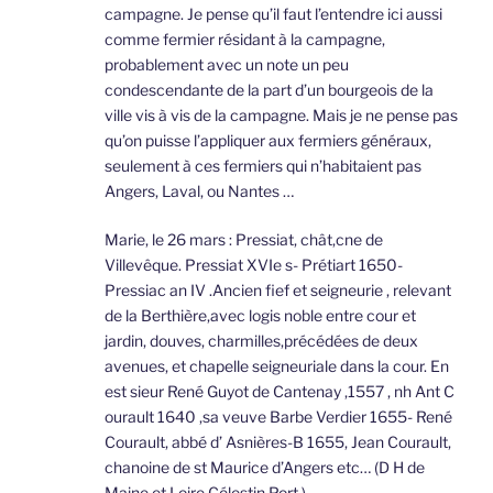
campagne. Je pense qu’il faut l’entendre ici aussi
comme fermier résidant à la campagne,
probablement avec un note un peu
condescendante de la part d’un bourgeois de la
ville vis à vis de la campagne. Mais je ne pense pas
qu’on puisse l’appliquer aux fermiers généraux,
seulement à ces fermiers qui n’habitaient pas
Angers, Laval, ou Nantes …
Marie, le 26 mars : Pressiat, chât,cne de
Villevêque. Pressiat XVIe s- Prétiart 1650-
Pressiac an IV .Ancien fief et seigneurie , relevant
de la Berthière,avec logis noble entre cour et
jardin, douves, charmilles,précédées de deux
avenues, et chapelle seigneuriale dans la cour. En
est sieur René Guyot de Cantenay ,1557 , nh Ant C
ourault 1640 ,sa veuve Barbe Verdier 1655- René
Courault, abbé d’ Asnières-B 1655, Jean Courault,
chanoine de st Maurice d’Angers etc… (D H de
Maine et Loire Célestin Port.)