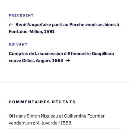
Navigation
Article
PRÉCÉDENT
de
précédent
René Naquefaire parti au Perche vend ses biens à
l’article
Fontaine-Millon, 1591
Article
SUIVANT
suivant
Comptes de la succession d’Etiennette Goupilleau
veuve Gilles, Angers 1663
COMMENTAIRES RÉCENTS
OH
dans
Simon Nigueau et Guillemine Fournier
vendent un pré, Juvardeil 1583