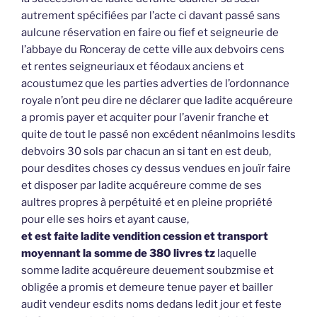
autrement spécifiées par l’acte ci davant passé sans
aulcune réservation en faire ou fief et seigneurie de
l’abbaye du Ronceray de cette ville aux debvoirs cens
et rentes seigneuriaux et féodaux anciens et
acoustumez que les parties adverties de l’ordonnance
royale n’ont peu dire ne déclarer que ladite acquéreure
a promis payer et acquiter pour l’avenir franche et
quite de tout le passé non excédent néanlmoins lesdits
debvoirs 30 sols par chacun an si tant en est deub,
pour desdites choses cy dessus vendues en jouïr faire
et disposer par ladite acquéreure comme de ses
aultres propres à perpétuité et en pleine propriété
pour elle ses hoirs et ayant cause,
et est faite ladite vendition cession et transport
moyennant la somme de 380 livres tz
laquelle
somme ladite acquéreure deuement soubzmise et
obligée a promis et demeure tenue payer et bailler
audit vendeur esdits noms dedans ledit jour et feste