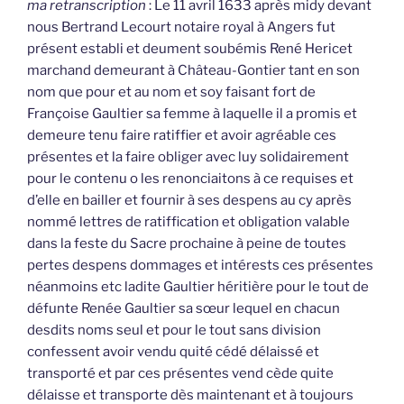
ma retranscription
: Le 11 avril 1633 après midy devant
nous Bertrand Lecourt notaire royal à Angers fut
présent establi et deument soubémis René Hericet
marchand demeurant à Château-Gontier tant en son
nom que pour et au nom et soy faisant fort de
Françoise Gaultier sa femme à laquelle il a promis et
demeure tenu faire ratiffier et avoir agréable ces
présentes et la faire obliger avec luy solidairement
pour le contenu o les renonciaitons à ce requises et
d’elle en bailler et fournir à ses despens au cy après
nommé lettres de ratiffication et obligation valable
dans la feste du Sacre prochaine à peine de toutes
pertes despens dommages et intérests ces présentes
néanmoins etc ladite Gaultier héritière pour le tout de
défunte Renée Gaultier sa sœur lequel en chacun
desdits noms seul et pour le tout sans division
confessent avoir vendu quité cédé délaissé et
transporté et par ces présentes vend cède quite
délaisse et transporte dès maintenant et à toujours