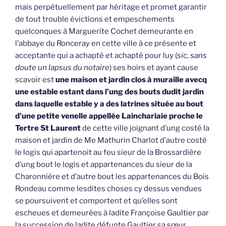
mais perpétuellement par héritage et promet garantir
de tout trouble évictions et empeschements
quelconques à Marguerite Cochet demeurante en
l’abbaye du Ronceray en cette ville à ce présente et
acceptante qui a achapté et achapté pour luy (
sic, sans
doute un lapsus du notaire
) ses hoirs et ayant cause
scavoir est
une maison et jardin clos à muraille avecq
une estable estant dans l’ung des bouts dudit jardin
dans laquelle estable y a des latrines située au bout
d’une petite venelle appellée Lainchariaie proche le
Tertre St Laurent
de cette ville joignant d’ung costé la
maison et jardin de Me Mathurin Charlot d’autre costé
le logis qui apartenoit au feu sieur de la Brossardière
d’ung bout le logis et appartenances du sieur de la
Charonnière et d’autre bout les appartenances du Bois
Rondeau comme lesdites choses cy dessus vendues
se poursuivent et comportent et qu’elles sont
escheues et demeurées à ladite Françoise Gaultier par
la succession de ladite défunte Gaultier sa sœur