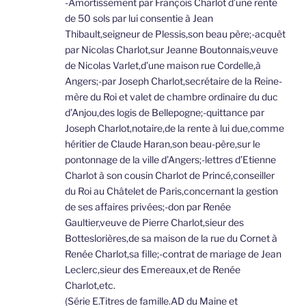
-Amortissement par François Charlot d’une rente
de 50 sols par lui consentie à Jean
Thibault,seigneur de Plessis,son beau père;-acquêt
par Nicolas Charlot,sur Jeanne Boutonnais,veuve
de Nicolas Varlet,d’une maison rue Cordelle,à
Angers;-par Joseph Charlot,secrétaire de la Reine-
mère du Roi et valet de chambre ordinaire du duc
d’Anjou,des logis de Bellepogne;-quittance par
Joseph Charlot,notaire,de la rente à lui due,comme
héritier de Claude Haran,son beau-père,sur le
pontonnage de la ville d’Angers;-lettres d’Etienne
Charlot à son cousin Charlot de Princé,conseiller
du Roi au Châtelet de Paris,concernant la gestion
de ses affaires privées;-don par Renée
Gaultier,veuve de Pierre Charlot,sieur des
Botteslorières,de sa maison de la rue du Cornet à
Renée Charlot,sa fille;-contrat de mariage de Jean
Leclerc,sieur des Emereaux,et de Renée
Charlot,etc.
(Série E.Titres de famille.AD du Maine et