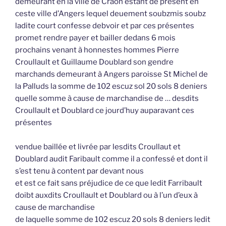
demeurant en la ville de Craon estant de présent en
ceste ville d’Angers lequel deuement soubzmis soubz
ladite court confesse debvoir et par ces présentes
promet rendre payer et bailler dedans 6 mois
prochains venant à honnestes hommes Pierre
Croullault et Guillaume Doublard son gendre
marchands demeurant à Angers paroisse St Michel de
la Palluds la somme de 102 escuz sol 20 sols 8 deniers
quelle somme à cause de marchandise de … desdits
Croullault et Doublard ce jourd’huy auparavant ces
présentes
vendue baillée et livrée par lesdits Croullaut et
Doublard audit Faribault comme il a confessé et dont il
s’est tenu à content par devant nous
et est ce fait sans préjudice de ce que ledit Farribault
doibt auxdits Croullault et Doublard ou à l’un d’eux à
cause de marchandise
de laquelle somme de 102 escuz 20 sols 8 deniers ledit