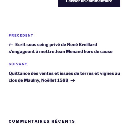
Navigation
Article
PRÉCÉDENT
de
précédent
Ecrit sous seing privé de René Eveillard
l’article
s’engageant à mettre Jean Menand hors de cause
Article
SUIVANT
suivant
Quittance des ventes et issues de terres et vignes au
clos de Maulny, Noëllet 1588
COMMENTAIRES RÉCENTS