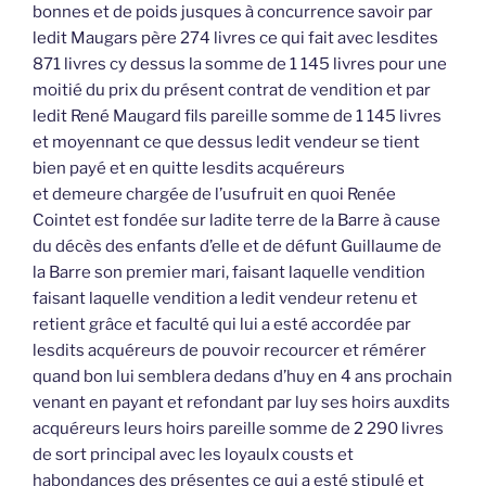
bonnes et de poids jusques à concurrence savoir par
ledit Maugars père 274 livres ce qui fait avec lesdites
871 livres cy dessus la somme de 1 145 livres pour une
moitié du prix du présent contrat de vendition et par
ledit René Maugard fils pareille somme de 1 145 livres
et moyennant ce que dessus ledit vendeur se tient
bien payé et en quitte lesdits acquéreurs
et demeure chargée de l’usufruit en quoi Renée
Cointet est fondée sur ladite terre de la Barre à cause
du décès des enfants d’elle et de défunt Guillaume de
la Barre son premier mari, faisant laquelle vendition
faisant laquelle vendition a ledit vendeur retenu et
retient grâce et faculté qui lui a esté accordée par
lesdits acquéreurs de pouvoir recourcer et rémérer
quand bon lui semblera dedans d’huy en 4 ans prochain
venant en payant et refondant par luy ses hoirs auxdits
acquéreurs leurs hoirs pareille somme de 2 290 livres
de sort principal avec les loyaulx cousts et
habondances des présentes ce qui a esté stipulé et