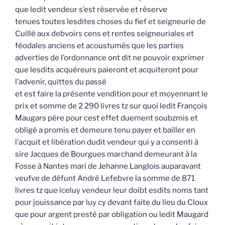
que ledit vendeur s’est réservée et réserve
tenues toutes lesdites choses du fief et seigneurie de
Cuillé aux debvoirs cens et rentes seigneuriales et
féodales anciens et acoustumés que les parties
adverties de l’ordonnance ont dit ne pouvoir exprimer
que lesdits acquéreurs paieront et acquiteront pour
l’advenir, quittes du passé
et est faire la présente vendition pour et moyennant le
prix et somme de 2 290 livres tz sur quoi ledit François
Maugars père pour cest effet duement soubzmis et
obligé a promis et demeure tenu payer et bailler en
l’acquit et libération dudit vendeur qui y a consenti à
sire Jacques de Bourgues marchand demeurant à la
Fosse à Nantes mari de Jehanne Langlois auparavant
veufve de défunt André Lefebvre la somme de 871
livres tz que iceluy vendeur leur doibt esdits noms tant
pour jouissance par luy cy devant faite du lieu du Cloux
que pour argent presté par obligation ou ledit Maugard