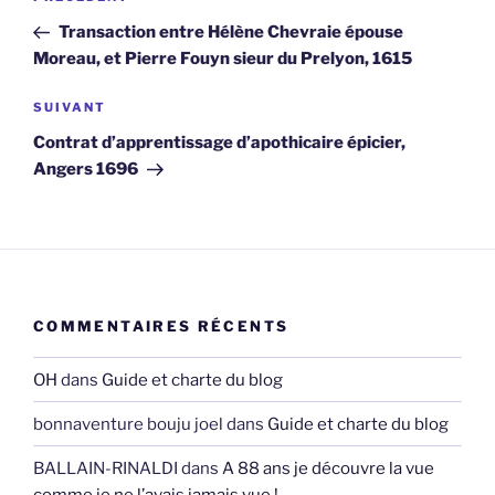
de
précédent
Transaction entre Hélène Chevraie épouse
l’article
Moreau, et Pierre Fouyn sieur du Prelyon, 1615
Article
SUIVANT
suivant
Contrat d’apprentissage d’apothicaire épicier,
Angers 1696
COMMENTAIRES RÉCENTS
OH
dans
Guide et charte du blog
bonnaventure bouju joel
dans
Guide et charte du blog
BALLAIN-RINALDI
dans
A 88 ans je découvre la vue
comme je ne l’avais jamais vue !