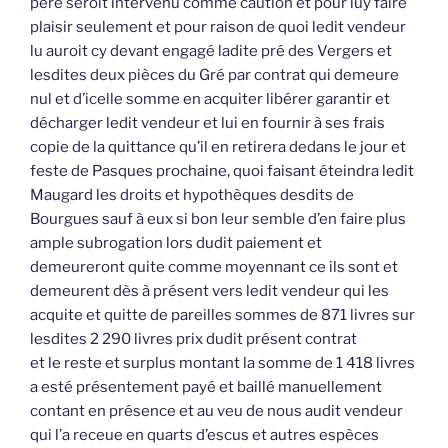
père seroit intervenu comme caution et pour luy faire
plaisir seulement et pour raison de quoi ledit vendeur
lu auroit cy devant engagé ladite pré des Vergers et
lesdites deux pièces du Gré par contrat qui demeure
nul et d’icelle somme en acquiter libérer garantir et
décharger ledit vendeur et lui en fournir à ses frais
copie de la quittance qu’il en retirera dedans le jour et
feste de Pasques prochaine, quoi faisant éteindra ledit
Maugard les droits et hypothèques desdits de
Bourgues sauf à eux si bon leur semble d’en faire plus
ample subrogation lors dudit paiement et
demeureront quite comme moyennant ce ils sont et
demeurent dès à présent vers ledit vendeur qui les
acquite et quitte de pareilles sommes de 871 livres sur
lesdites 2 290 livres prix dudit présent contrat
et le reste et surplus montant la somme de 1 418 livres
a esté présentement payé et baillé manuellement
contant en présence et au veu de nous audit vendeur
qui l’a receue en quarts d’escus et autres espèces