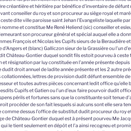
re créantière et héritière par bénéfice d’inventaire de défu
vivant conseiller du roy et son procureur au siège royal et ma
ceste dite ville paroisse saint Jehan l’Evangeliste laquelle pa
nomme et constitue Me René Heliend (sic) conseiller et esleu 
y demeurant son procureur général et spécial auquel elle a don
mes François et Nicolas les Cupifs sieurs de la Beraudière
 d’Angers et (blanc) Galliczon sieur de la Grassière ou l’un d’e
it Château-Gontier duquel sondit fils estoit pourveu à ceste f
 et résignation par luy constituée en l’année présente depuis 
e dudit droit annuel de ladite année présente et les 2 autre p
 collationnées, lettres de provision dudit défunt ensemble de
seur et toutes autres pièces concernant ledit office qu’elle b
esdits Cupifs et Gatien ou l’un d’eux faire pourvoir dudit offic
pens périls et fortunes sans que la constituante soit tenue d
uroit procéder de son fait lesquels si aulcuns sont elle sera te
comme dessus l’office de substitut dudit procureur du roy et
ège de Château-Gontier duquel est à présent pourveu Me Jac
qui le tient seulement en dépôt et l’a ainsi recogneu et prom