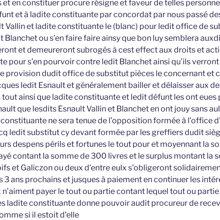
s et en constituer procure résigne et faveur de telles personn
funt et à ladite constituante par concordat par nous passé des
t Vallin et ladite constituante le (blanc) pour ledit office de sub
t Blanchet ou s’en faire faire ainsy que bon luy semblera auxdi
eront et demeureront subrogés à cest effect aux droits et acti
te pour s’en pourvoir contre ledit Blanchet ainsi qu’ils verront
de provision dudit office de substitut pièces le concernant et 
ques ledit Esnault et généralement bailler et délaisser aux des
s tout ainsi que ladite constituante et ledit défunt les ont eue
ult que lesdits Esnault Vallin et Blanchet en ont jouy sans au
 constituante ne sera tenue de l’opposition formée à l’office d
q ledit substitut cy devant formée par les greffiers dudit siè
 leurs despens périls et fortunes le tout pour et moyennant la
 payé contant la somme de 300 livres et le surplus montant l
upifs et Galiczon ou deux d’entre eulx s’obligeront solidairemen
 3 ans prochains et jusques à paiement en continuer les intér
 n’aiment payer le tout ou partie contant lequel tout ou part
 ladite constituante donne pouvoir audit procureur de recevoi
omme si il estoit d’elle