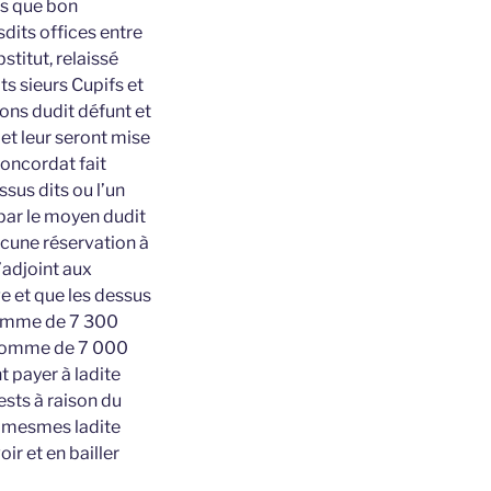
es que bon
dits offices entre
stitut, relaissé
ts sieurs Cupifs et
ons dudit défunt et
 et leur seront mise
concordat fait
sus dits ou l’un
s par le moyen dudit
lcune réservation à
’adjoint aux
ge et que les dessus
 somme de 7 300
a somme de 7 000
t payer à ladite
ests à raison du
ie mesmes ladite
r et en bailler