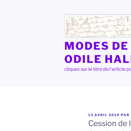
Aller
au
contenu
principal
MODES DE 
ODILE HA
cliquez sur le titre de l'articl
PUBLIÉ
13 AVRIL 2010
PAR
LE
Cession de l