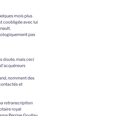
quelques mois plus
st coobligée avec lui
nault.
ronologiquement pas
ns doute, mais ceci
u d’acquéreurs
liand, nomment des
contactés et
ma retranscription
otaire royal
ame Perrine Goullay