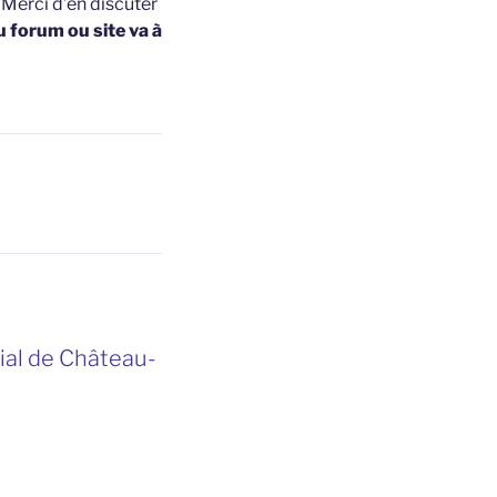
t
Merci d’en discuter
u forum ou site va à
dial de Château-