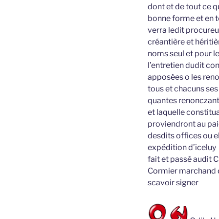
dont et de tout ce 
bonne forme et en te
verra ledit procureu
créantière et hériti
noms seul et pour le
l’entretien dudit co
apposées o les reno
tous et chacuns ses b
quantes renonczant
et laquelle constitu
proviendront au pai
desdits offices ou e
expédition d’iceluy
fait et passé audit
Cormier marchand de
scavoir signer