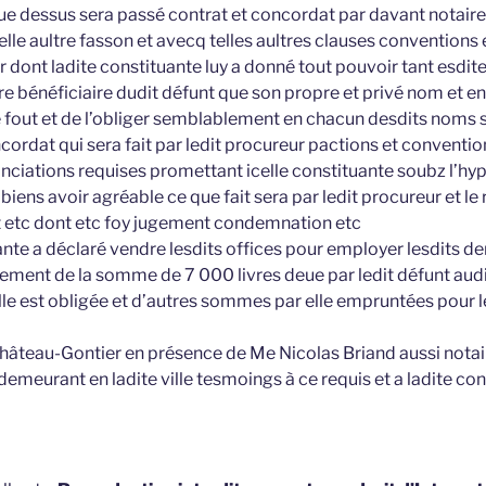
que dessus sera passé contrat et concordat par davant notair
lle aultre fasson et avecq telles aultres clauses conventions
r dont ladite constituante luy a donné tout pouvoir tant esdite
ère bénéficiaire dudit défunt que son propre et privé nom et e
 fout et de l’obliger semblablement en chacun desdits noms se
ncordat qui sera fait par ledit procureur pactions et conventio
nciations requises promettant icelle constituante soubz l’h
iens avoir agréable ce que fait sera par ledit procureur et le r
 etc dont etc foy jugement condemnation etc
ante a déclaré vendre lesdits offices pour employer lesdits de
ement de la somme de 7 000 livres deue par ledit défunt audi
lle est obligée et d’autres sommes par elle empruntées pour l
 Château-Gontier en présence de Me Nicolas Briand aussi notai
meurant en ladite ville tesmoings à ce requis et a ladite con