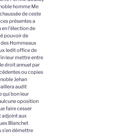
nt noble homme Me
réchaussée de ceste
r ces présentes a
en l’élection de
né pouvoir de
 et des Hommeaux
ux ledit office de
in leur mettre entre
le droit annuel par
récédentes ou copies
 noble Jehan
aillera audit
e qui bon leur
’aulcune oposition
nue faire cesser
 adjoint aux
ques Blanchet
is s’en démettre