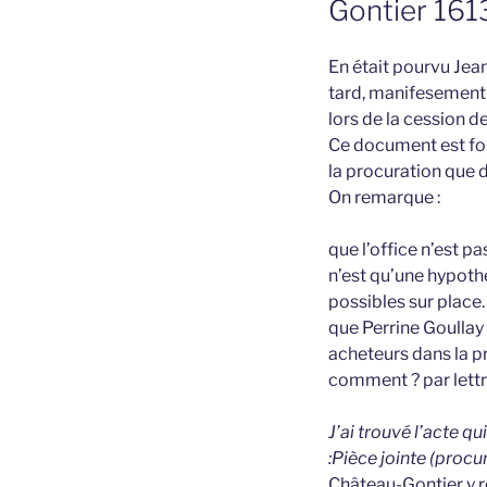
Gontier 161
En était pourvu Jean
tard, manifesement s
lors de la cession d
Ce document est for
la procuration que d
On remarque :
que l’office n’est p
n’est qu’une hypoth
possibles sur place.
que Perrine Goullay
acheteurs dans la p
comment ? par lettr
J’ai trouvé l’acte q
:
Pièce jointe (procu
Château-Gontier y 