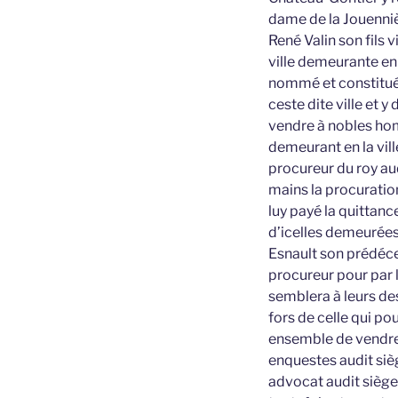
dame de la Jouenniè
René Valin son fils 
ville demeurante en 
nommé et constitué 
ceste dite ville et 
vendre à nobles hom
demeurant en la ville
procureur du roy aud
mains la procuration
luy payé la quittanc
d’icelles demeurées
Esnault son prédéces
procureur pour par l
semblera à leurs des
fors de celle qui po
ensemble de vendre 
enquestes audit si
advocat audit siège 