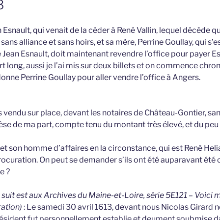
3
 Esnault, qui venait de la céder à René Vallin, lequel décède 
ans alliance et sans hoirs, et sa mère, Perrine Goullay, qui s’e
e Jean Esnault, doit maintenant revendre l’office pour payer Es
t long, aussi je l’ai mis sur deux billets et on commence ch
onne Perrine Goullay pour aller vendre l’office à Angers.
as vendu sur place, devant les notaires de Château-Gontier, sa
èse de ma part, compte tenu du montant très élevé, et du pe
 et son homme d’affaires en la circonstance, qui est René He
rocuration. On peut se demander s’ils ont été auparavant été 
e ?
ui suit est aux Archives du Maine-et-Loire, série 5E121 – Voici 
ration)
: Le samedi 30 avril 1613, devant nous Nicolas Girard n
résident fut personnellement establie et deument soubmise d