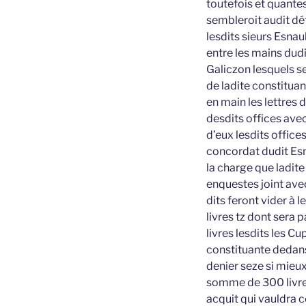
toutefois et quante
sembleroit audit dé
lesdits sieurs Esnaul
entre les mains dudi
Galiczon lesquels s
de ladite constituan
en main les lettres 
desdits offices avec
d’eux lesdits office
concordat dudit Esna
la charge que ladite
enquestes joint avec
dits feront vider à
livres tz dont sera
livres lesdits les C
constituante dedans
denier seze si mieux
somme de 300 livres
acquit qui vauldra c