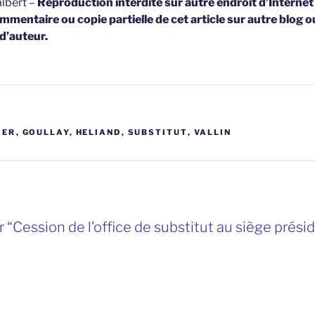
lbert –
Reproduction interdite sur autre endroit d’Interne
mmentaire ou copie partielle de cet article sur autre blog o
 d’auteur.
IER
,
GOULLAY
,
HELIAND
,
SUBSTITUT
,
VALLIN
 “Cession de l’office de substitut au siège prési