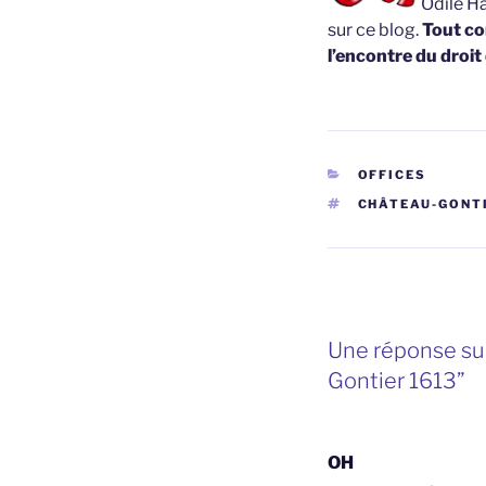
Odile Ha
sur ce blog.
Tout co
l’encontre du droit
CATÉGORIES
OFFICES
ÉTIQUETTES
CHÂTEAU-GONT
Une réponse sur
Gontier 1613”
OH