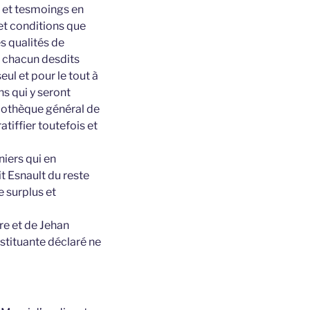
e et tesmoings en
 et conditions que
s qualités de
n chacun desdits
ul et pour le tout à
ns qui y seront
ypothèque général de
atiffier toutefois et
niers qui en
t Esnault du reste
e surplus et
re et de Jehan
stituante déclaré ne