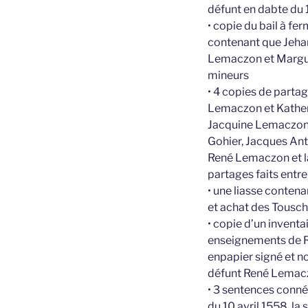
défunt en dabte du 
• copie du bail à fe
contenant que Jeha
Lemaczon et Marguer
mineurs
• 4 copies de parta
Lemaczon et Katheri
Jacquine Lemaczon, 
Gohier, Jacques Ant
René Lemaczon et la
partages faits ent
• une liasse contena
et achat des Tousc
• copie d’un inventa
enseignements de R
enpapier signé et n
défunt René Lemacz
• 3 sentences conné
du 10 avril 1558, l