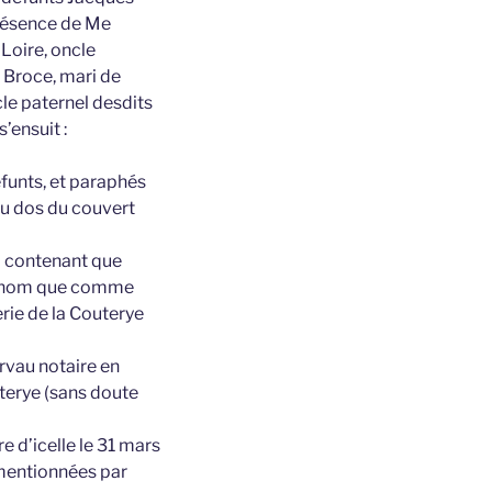
présence de Me
Loire, oncle
 Broce, mari de
le paternel desdits
’ensuit :
éfunts, et paraphés
au dos du couvert
98 contenant que
on nom que comme
rie de la Couterye
orvau notaire en
nterye (sans doute
e d’icelle le 31 mars
 mentionnées par