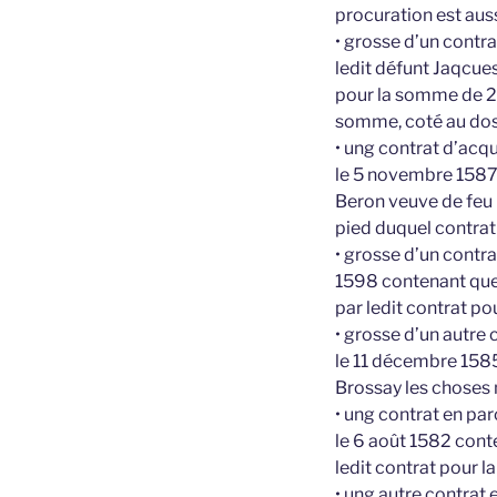
procuration est auss
• grosse d’un contra
ledit défunt Jaqcue
pour la somme de 23
somme, coté au dos
• ung contrat d’acq
le 5 novembre 1587
Beron veuve de feu
pied duquel contrat
• grosse d’un contra
1598 contenant que
par ledit contrat p
• grosse d’un autre 
le 11 décembre 1585
Brossay les choses 
• ung contrat en pa
le 6 août 1582 cont
ledit contrat pour 
• ung autre contrat