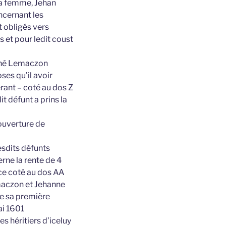
sa femme, Jehan
ncernant les
t obligés vers
 et pour ledit coust
signé Lemaczon
ses qu’il avoir
erant – coté au dos Z
t défunt a prins la
couverture de
esdits défunts
rne la rente de 4
èce coté au dos AA
emaczon et Jehanne
e sa première
ai 1601
s héritiers d’iceluy