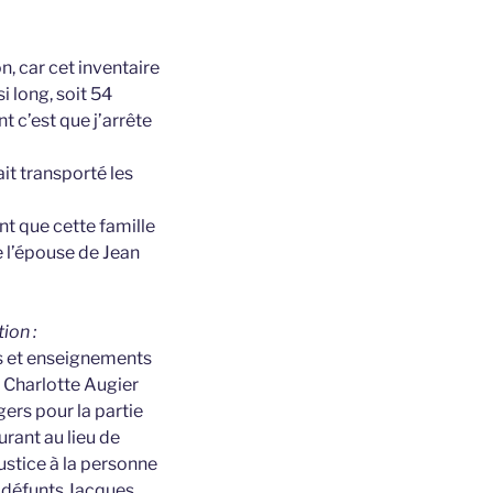
n, car cet inventaire
si long, soit 54
t c’est que j’arrête
ait transporté les
nt que cette famille
e l’épouse de Jean
ion :
es et enseignements
 Charlotte Augier
ers pour la partie
ant au lieu de
stice à la personne
s défunts Jacques