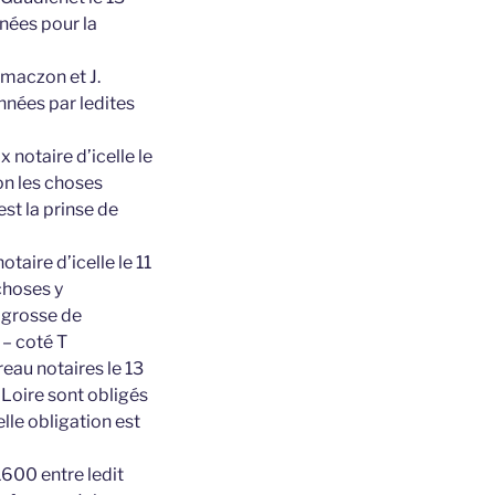
nnées pour la
emaczon et J.
nées par ledites
notaire d’icelle le
on les choses
st la prinse de
aire d’icelle le 11
choses y
 grosse de
 – coté T
eau notaires le 13
Loire sont obligés
lle obligation est
1600 entre ledit