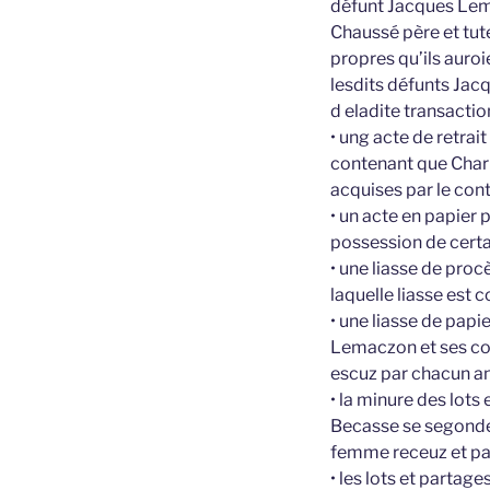
défunt Jacques Lem
Chaussé père et tut
propres qu’ils auroi
lesdits défunts Jac
d eladite transactio
• ung acte de retrai
contenant que Charle
acquises par le cont
• un acte en papier 
possession de certa
• une liasse de proc
laquelle liasse est 
• une liasse de papi
Lemaczon et ses coh
escuz par chacun an
• la minure des lot
Becasse se segonde 
femme receuz et pas
• les lots et partag