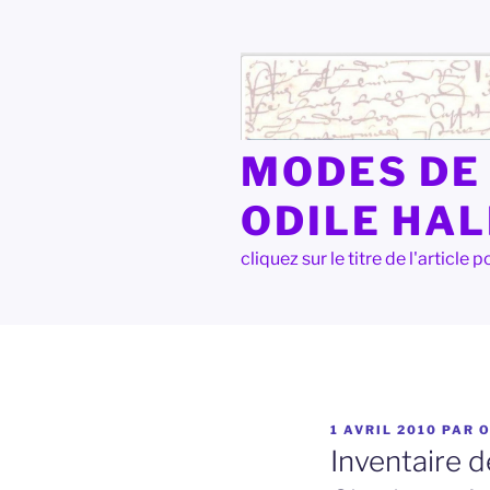
Aller
au
contenu
principal
MODES DE 
ODILE HA
cliquez sur le titre de l'articl
PUBLIÉ
1 AVRIL 2010
PAR
LE
Inventaire 