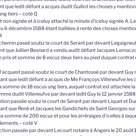
nt que ledit défunt a acquis dudit Guillot les choses y mentio
ng tiers – coté Q
t non signée et à iceluy attaché la minute d’iceluy signée A. L
 6 décembre 1588 étant baillées à rente des choses mention
R
rchemin passé soubz la court de Serant par devant Legaigneulx 
nt que Jullien Besnard a vendu audit défunt Jacques Lemacz
 prix et somme de 8 escuz deux tiers au pied duquel contrat e
d’acquest passé soubz le court de Chantossé par devant Guy not
ant que ledit défunt a acquis de Me Françoys Villeneufve les 
 somme de 18 escus ung tiers, auquel contrat est attachée la
femme dudit Villeneufve par devant ledit Guy le 12 janvier 1588
ation passée soubz la court de Serant par devant Liquet et Dur
ant que René et Jacques les Gandichets de Saint Georges sur 
 la somme de 200 escuz et pour les arréraiges d’icelles à laque
ements – coté V
action passée par devant Lecourt notaire à Angers le 20 août 