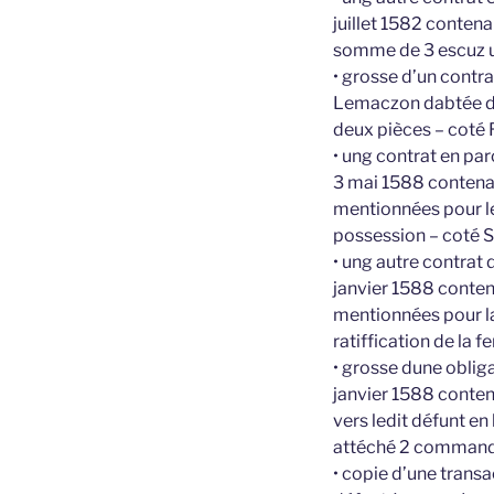
juillet 1582 contena
somme de 3 escuz u
• grosse d’un contra
Lemaczon dabtée du
deux pièces – coté 
• ung contrat en pa
3 mai 1588 contena
mentionnées pour le
possession – coté S
• ung autre contrat 
janvier 1588 conten
mentionnées pour la
ratiffication de la 
• grosse dune oblig
janvier 1588 conten
vers ledit défunt en
attéché 2 command
• copie d’une trans