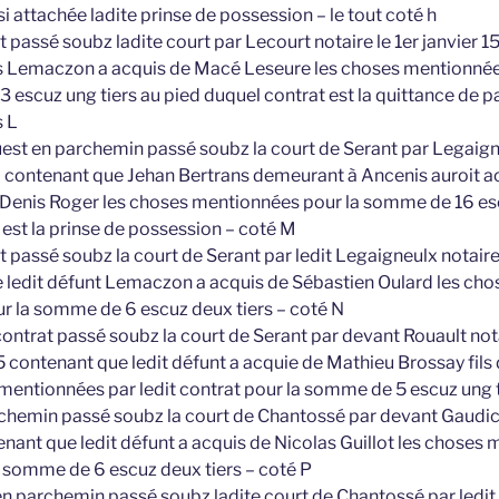
i attachée ladite prinse de possession – le tout coté h
t passé soubz ladite court par Lecourt notaire le 1er janvier
s Lemaczon a acquis de Macé Leseure les choses mentionnées
 escuz ung tiers au pied duquel contrat est la quittance de p
 L
uest en parchemin passé soubz la court de Serant par Legaigne
 contenant que Jehan Bertrans demeurant à Ancenis auroit a
 Denis Roger les choses mentionnées pour la somme de 16 esc
 est la prinse de possession – coté M
t passé soubz la court de Serant par ledit Legaigneulx notaire d
 ledit défunt Lemaczon a acquis de Sébastien Oulard les ch
our la somme de 6 escuz deux tiers – coté N
contrat passé soubz la court de Serant par devant Rouault nota
 contenant que ledit défunt a acquie de Mathieu Brossay fils
mentionnées par ledit contrat pour la somme de 5 escuz ung t
rchemin passé soubz la court de Chantossé par devant Gaudich
enant que ledit défunt a acquis de Nicolas Guillot les choses
la somme de 6 escuz deux tiers – coté P
 en parchemin passé soubz ladite court de Chantossé par ledit