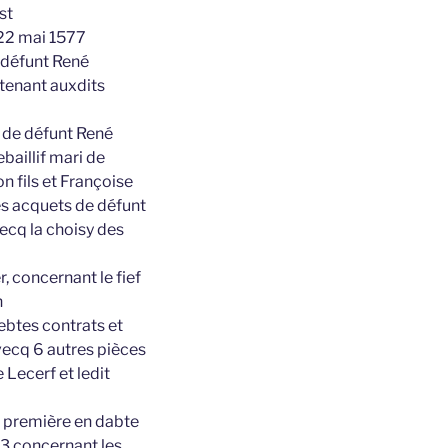
st
e 22 mai 1577
 défunt René
tenant auxdits
s de défunt René
aillif mari de
 fils et Françoise
es acquets de défunt
ecq la choisy des
, concernant le fief
n
ebtes contrats et
ecq 6 autres pièces
Lecerf et ledit
a première en dabte
93 concernant les