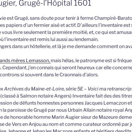
gier, Grugé-l’Hôpital 1601
 vie est Grugé, sans doute pour tenir à ferme Champiré-Barato
es papiers d’un fermier aisé et actif. D’ailleurs l’inventaire est 
e vous livre seulement la première moitié, et, ce qui est amusan
’inventaire est remis lui aussi au lendemain.
 à Angers dans un hôtellerie, et là je me demande comment on av
grands mères Lemasson,
mais hélas, le patronyme est si fréque
 Cependant, j’en connais qui seront heureux car elle concern
controns si souvent dans le Craonnais d’alors.
aux Archives du Maine-et-Loire, série 5E – Voici ma retranscript
(classé à Salmon notaire Angers) Inventaire fait des des titr
ession de défunts honnestes personnes Jacques Lemaczon et
 la paroisse de Grugé par nous Urbain Allain notaire royal Ang
ce de honorable homme Marin Augier sieur de Mazeure demeur
e de Vers en Anjou au nom et comme curateur ordonné par ju
oise, Jehanne et Jehan les Maczons enfants et héritiers desdit