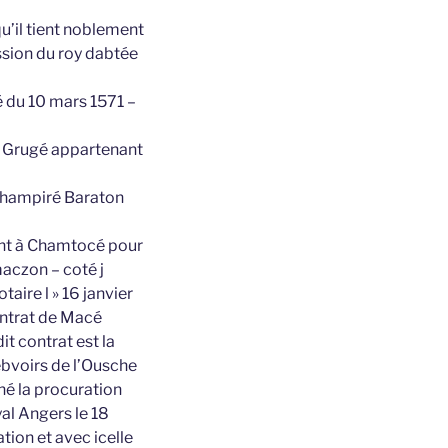
u’il tient noblement
ssion du roy dabtée
 du 10 mars 1571 –
en Grugé appartenant
 Champiré Baraton
ant à Chamtocé pour
aczon – coté j
aire l » 16 janvier
ontrat de Macé
t contrat est la
ebvoirs de l’Ousche
hé la procuration
al Angers le 18
ion et avec icelle