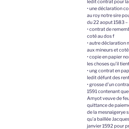
ledit contrat pour 
• une déclaration co
au roy notre sire p
du 22 aoput 1583 – 
• contrat de remem
coté au dos f
• autre déclaration
aux mineurs et coté
• copie en papier n
les choses qu’il tien
• ung contrat en pa
ledit défunt des re
• grosse d’un contra
1591 contenant que 
Amyot veuve de feu 
quittance de paieme
de la mesnaigerye s
qu’a baillée Jacque
janvier 1592 pour p