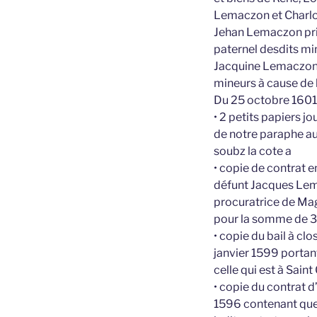
Lemaczon et Charlot
Jehan Lemaczon pri
paternel desdits mi
Jacquine Lemaczon d
mineurs à cause de 
Du 25 octobre 1601 
• 2 petits papiers j
de notre paraphe au
soubz la cote a
• copie de contrat e
défunt Jacques Lem
procuratrice de Mag
pour la somme de 32
• copie du bail à cl
janvier 1599 portant
celle qui est à Sain
• copie du contrat d
1596 contenant que 