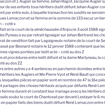
aczon et J. Augier sa femme, Jehan Ragot, Jacquine Augier 
eur de ses enfants tous héritiers dudit défunt Jehan Augier co
ent par entre eulx, à laquelle transaction les susdits se seroien
ques Lemaczon et sa femme en la somme de 133 escuz un tiers
n – coté x
t fait en la court de la sénéchaussée d’Anjou le 3 août 1588 
s Pyneau a eu par retrait lignaiger sur Jehan Bertrand les cho
rat de vendition fait par Legaigneulx notaire de la court de S
passé par Besnard notaire le 12 janvier 1588 contenant que ledi
ines vignes portées par ledit acte – coté au dos Z
ès et procédures entre ledit défunt et la dame Martyneau, la 
coté au dos ZZ
ers entre autres y a 4 sentences en parchemin données entre l
éritiers les Augiers et Me Pierre Vyot et René Bault qui conce
, lesquelles pièces en papier sont en nombre de 47 la 16e pi
s et partages des choses héritaulx acquis par défunts René L
femme durant et constant leur mariage avecq les héritiers d
sés soubz la court de Chantossé par devant Lestayer le 6 m
es en papier faits des biens dudit défunt René Lemaczon entre le