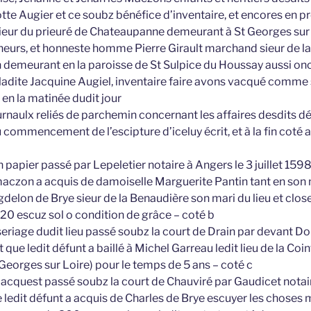
te Augier et ce soubz bénéfice d’inventaire, et encores en 
eur du prieuré de Chateaupanne demeurant à St Georges sur 
neurs, et honneste homme Pierre Girault marchand sieur de la
emeurant en la paroisse de St Sulpice du Houssay aussi onc
ladite Jacquine Augiel, inventaire faire avons vacqué comme s
en la matinée dudit jour
ournaulx reliés de parchemin concernant les affaires desdits d
 commencement de l’escipture d’iceluy écrit, et à la fin coté 
n papier passé par Lepeletier notaire à Angers le 3 juillet 15
aczon a acquis de damoiselle Marguerite Pantin tant en s
delon de Brye sieur de la Benaudière son mari du lieu et close
0 escuz sol o condition de grâce – coté b
oseriage dudit lieu passé soubz la court de Drain par devant D
 que ledit défunt a baillé à Michel Garreau ledit lieu de la Coi
t Georges sur Loire) pour le temps de 5 ans – coté c
’acquest passé soubz la court de Chauviré par Gaudicet notair
ledit défunt a acquis de Charles de Brye escuyer les choses