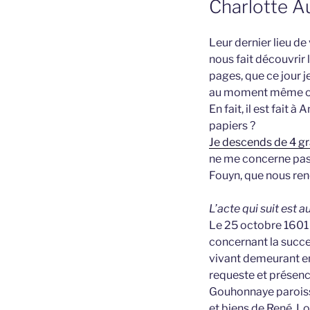
Charlotte Au
Leur dernier lieu de
nous fait découvrir l
pages, que ce jour j
au moment même où l
En fait, il est fait
papiers ?
Je descends de 4 
ne me concerne pas.
Fouyn, que nous ren
L’acte qui suit est 
Le 25 octobre 1601 
concernant la succ
vivant demeurant en
requeste et présen
Gouhonnaye paroiss
et biens de René, L