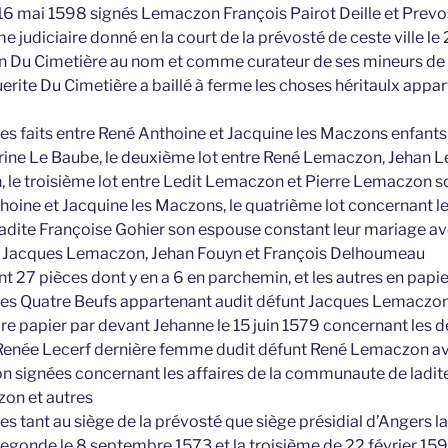
16 mai 1598 signés Lemaczon François Pairot Deille et Prevo
rme judiciaire donné en la court de la prévosté de ceste ville l
n Du Cimetière au nom et comme curateur de ses mineurs de
ite Du Cimetière a baillé à ferme les choses héritaulx appar
ges faits entre René Anthoine et Jacquine les Maczons enfant
ne Le Baube, le deuxième lot entre René Lemaczon, Jehan Leb
le troisième lot entre Ledit Lemaczon et Pierre Lemaczon son
hoine et Jacquine les Maczons, le quatrième lot concernant l
dite Françoise Gohier son espouse constant leur mariage av
re Jacques Lemaczon, Jehan Fouyn et François Delhoumeau
nt 27 pièces dont y en a 6 en parchemin, et les autres en papier
hes Quatre Beufs appartenant audit défunt Jacques Lemaczo
ire papier par devant Jehanne le 15 juin 1579 concernant les d
enée Lecerf dernière femme dudit défunt René Lemaczon av
on signées concernant les affaires de la communaute de ladite 
on et autres
es tant au siège de la prévosté que siège présidial d’Angers l
a segonde le 8 septembre 1573 et la troisième de 22 février 15