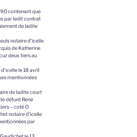
 1590 contenant que
 par ledit contrat
aiement de ladite
uls notaire d’icelle
cquis de Katherine
uz deux tiers au
’icelle le 18 avril
oses mentionnées
ire de ladite court
 de défunt René
iers – coté O
et notaire d’icelle
 mentionnées par
 Gaudichet le 13