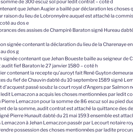
la somme de 300 escuz sol pour ledit contrat – coté d
ntenant que Jehan Augier a baillé par déclaration les choses q
our raison du lieu de Lobronnyère auquel est attaché la commi
coté au dos e
brances des assises de Champiré Baraton signé Hureau dabté
 non signée contenant la déclaration du lieu de la Charenaye 
 au dos g
on signée contenant que Jehan Boueste baille au seigneur de
t audit fief Baraton le 27 janvier 1580 – coté h
pier contenant la recepte qu’auroyt fait René Guyton demeur
ntes du fief de Chauvin dabté du 10 septembre 1589 signé Lem
t d’acquest passé soubz la court royal d’Angers par Salmon not
ledit Lemaczon a acquis les choses mentionnées par ledit c
Pierre Lemaczon pour la somme de 86 escuz sol au pied dudi
nt de la somme, audit contrat est attaché la quittance des d
igné Pierre Hunault dabté du 21 mai 1593 ensemble est attac
s Lemaczon à Jehan Lemaczon passér par Lecourt notaire roy
rendre possession des choses mentionnées par ladite procurat