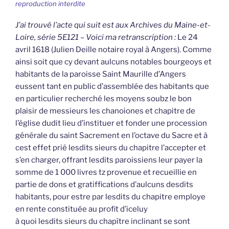
reproduction interdite
J’ai trouvé l’acte qui suit est aux Archives du Maine-et-
Loire, série 5E121 – Voici ma retranscription :
Le 24
avril 1618 (Julien Deille notaire royal à Angers). Comme
ainsi soit que cy devant aulcuns notables bourgeoys et
habitants de la paroisse Saint Maurille d’Angers
eussent tant en public d’assemblée des habitants que
en particulier recherché les moyens soubz le bon
plaisir de messieurs les chanoiones et chapitre de
l’église dudit lieu d’instituer et fonder une procession
générale du saint Sacrement en l’octave du Sacre et à
cest effet prié lesdits sieurs du chapitre l’accepter et
s’en charger, offrant lesdits paroissiens leur payer la
somme de 1 000 livres tz provenue et recueillie en
partie de dons et gratiffications d’aulcuns desdits
habitants, pour estre par lesdits du chapitre employe
en rente constituée au profit d’iceluy
à quoi lesdits sieurs du chapître inclinant se sont