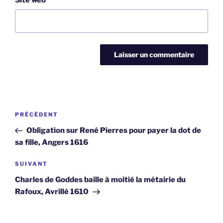
Navigation
Article
PRÉCÉDENT
de
précédent
Obligation sur René Pierres pour payer la dot de
l’article
sa fille, Angers 1616
Article
SUIVANT
suivant
Charles de Goddes baille à moitié la métairie du
Rafoux, Avrillé 1610