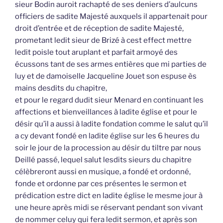
sieur Bodin auroit rachapté de ses deniers d’aulcuns
officiers de sadite Majesté auxquels il appartenait pour
droit d’entrée et de réception de sadite Majesté,
prometant ledit sieur de Brizé à cest effect mettre
ledit poisle tout aruplant et parfait armoyé des
écussons tant de ses armes entières que mi parties de
luy et de damoiselle Jacqueline Jouet son espuse ès
mains desdits du chapitre,
et pour le regard dudit sieur Menard en continuant les
affections et bienveillances à ladite église et pour le
désir qu’il a aussi à ladite fondation comme le salut qu’il
a cy devant fondé en ladite église sur les 6 heures du
soir le jour de la procession au désir du tiltre par nous
Deillé passé, lequel salut lesdits sieurs du chapitre
célèbreront aussi en musique, a fondé et ordonné,
fonde et ordonne par ces présentes le sermon et
prédication estre dict en ladite église le mesme jour à
une heure après midi se réservant pendant son vivant
de nommer celuy qui fera ledit sermon, et après son