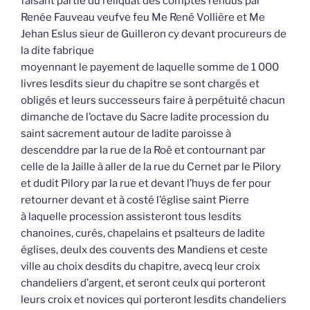
faisant partie du reliquat des comptes rendus par
Renée Fauveau veufve feu Me René Vollière et Me
Jehan Eslus sieur de Guilleron cy devant procureurs de
la dite fabrique
moyennant le payement de laquelle somme de 1 000
livres lesdits sieur du chapitre se sont chargés et
obligés et leurs successeurs faire à perpétuité chacun
dimanche de l’octave du Sacre ladite procession du
saint sacrement autour de ladite paroisse à
descenddre par la rue de la Roë et contournant par
celle de la Jaille à aller de la rue du Cernet par le Pilory
et dudit Pilory par la rue et devant l’huys de fer pour
retourner devant et à costé l’église saint Pierre
à laquelle procession assisteront tous lesdits
chanoines, curés, chapelains et psalteurs de ladite
églises, deulx des couvents des Mandiens et ceste
ville au choix desdits du chapitre, avecq leur croix
chandeliers d’argent, et seront ceulx qui porteront
leurs croix et novices qui porteront lesdits chandeliers