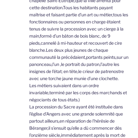
chapelle Saint-Eutrope,que la ville arrenta pour
cette destination.Tous les habitants payant
maîtrise et faisant partie d’un art ou métier,tous les
fonctionnaires ou personnes en charge étaient
tenus de suivre la procession avec un cierge à la
main,formé d’un bâton de bois blanc, de 9
pieds,cannelé à mi-hauteur et recouvert de cire
blanche.Les deux plus jeunes de chaque
communauté la précédaient,portants peints,sur un
panonceau,l’un ,le portrait du patron,l’autre les
insignes de l’état; en tête,le crieur de patrenostre
avec une torche jaune munie d’une clochette.
Les métiers suivaient dans un ordre
invariable,terminé par les corps des marchands et
négociants de tous états.)
La procession du Sacre ayant été instituée dans
l’église d’Angers avec une grande solemnité que
partout ailleurs,en réparation de l’hérésie de
Béranger,il s’ensuit qu’elle a dû commencer dès
l’onzième siècle,immédiatement après la mort de