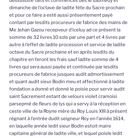
dessusdite faits et commencés dès le sabmedy et
dimanche de l’octave de ladite fête du Sacre prochain
et pour ce faire a esté aussi présentement payé
contant par lesdits procureurs de fabrice des mains de
Me Jehan Gazou recepveur d’iceluy ad ce présent la
somme de 32 livres 10 sols par une part et 4 livres par
autre à l’effet de ladite procession et service de ladite
octave du Sacre prochaine et en après lesdits du
chapitre en feront les frais sauf ladite somme de 4
livres qui sera aussi payée et continuée par lesdits
procureurs de fabrice jusques audit admortissement
et quant audit sieur Bodin meu et affectionné à ladite
fondation a donné et donné le poisle pour servir audit
saint Sacrement estant de velours violet cramoisi
parsepmé de fleurs de lys qui a servy à la réception en
ceste ville de la Royne mère du Roy Louis XIII à présent
régnant à l’entrée dudit seigneur Roy en l’année 1614,
en laquelle année ledit sieur Bodin estoit maire
capitaine général de ladite ville, et lequel poisle ledit