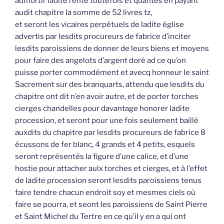
admortir ladite rente toutefois et quantes en payant
audit chapitre la somme de 52 livres tz,
et seront les vicaires perpétuels de ladite église
advertis par lesdits procureurs de fabrice d’inciter
lesdits paroissiens de donner de leurs biens et moyens
pour faire des angelots d’argent doré ad ce qu’on
puisse porter commodément et avecq honneur le saint
Sacrement sur des branquarts, attendu que lesdits du
chapitre ont dit n’en avoir autre, et de porter torches
cierges chandelles pour davantage honorer ladite
procession, et seront pour une fois seulement baillé
auxdits du chapitre par lesdits procureurs de fabrice 8
écussons de fer blanc, 4 grands et 4 petits, esquels
seront représentés la figure d’une calice, et d’une
hostie pour attacher aulx torches et cierges, et à l’effet
de ladite procession seront lesdits paroissiens tenus
faire tendre chacun endroit soy et mesmes ciels où
faire se pourra, et seont les paroissiens de Saint Pierre
et Saint Michel du Tertre en ce qu’il y en a qui ont