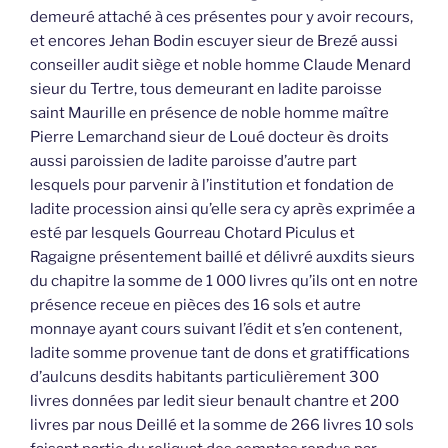
demeuré attaché à ces présentes pour y avoir recours,
et encores Jehan Bodin escuyer sieur de Brezé aussi
conseiller audit siège et noble homme Claude Menard
sieur du Tertre, tous demeurant en ladite paroisse
saint Maurille en présence de noble homme maître
Pierre Lemarchand sieur de Loué docteur ès droits
aussi paroissien de ladite paroisse d’autre part
lesquels pour parvenir à l’institution et fondation de
ladite procession ainsi qu’elle sera cy après exprimée a
esté par lesquels Gourreau Chotard Piculus et
Ragaigne présentement baillé et délivré auxdits sieurs
du chapitre la somme de 1 000 livres qu’ils ont en notre
présence receue en pièces des 16 sols et autre
monnaye ayant cours suivant l’édit et s’en contenent,
ladite somme provenue tant de dons et gratiffications
d’aulcuns desdits habitants particulièrement 300
livres données par ledit sieur benault chantre et 200
livres par nous Deillé et la somme de 266 livres 10 sols