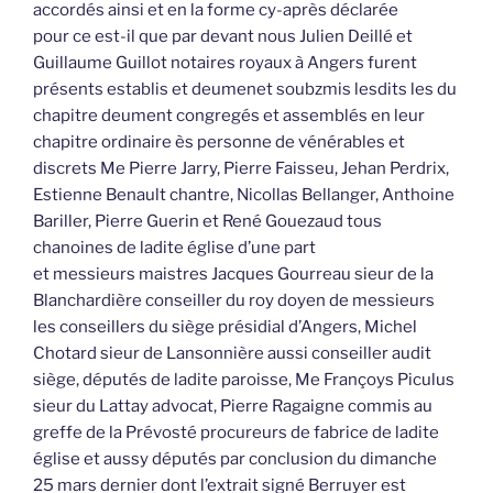
accordés ainsi et en la forme cy-après déclarée
pour ce est-il que par devant nous Julien Deillé et
Guillaume Guillot notaires royaux à Angers furent
présents establis et deumenet soubzmis lesdits les du
chapitre deument congregés et assemblés en leur
chapitre ordinaire ès personne de vénérables et
discrets Me Pierre Jarry, Pierre Faisseu, Jehan Perdrix,
Estienne Benault chantre, Nicollas Bellanger, Anthoine
Bariller, Pierre Guerin et René Gouezaud tous
chanoines de ladite église d’une part
et messieurs maistres Jacques Gourreau sieur de la
Blanchardière conseiller du roy doyen de messieurs
les conseillers du siège présidial d’Angers, Michel
Chotard sieur de Lansonnière aussi conseiller audit
siège, députés de ladite paroisse, Me Françoys Piculus
sieur du Lattay advocat, Pierre Ragaigne commis au
greffe de la Prévosté procureurs de fabrice de ladite
église et aussy députés par conclusion du dimanche
25 mars dernier dont l’extrait signé Berruyer est