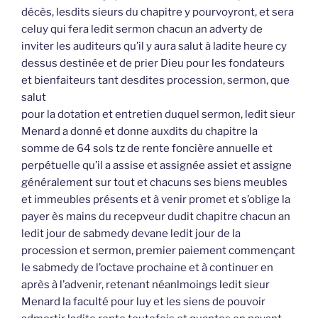
décès, lesdits sieurs du chapitre y pourvoyront, et sera
celuy qui fera ledit sermon chacun an adverty de
inviter les auditeurs qu’il y aura salut à ladite heure cy
dessus destinée et de prier Dieu pour les fondateurs
et bienfaiteurs tant desdites procession, sermon, que
salut
pour la dotation et entretien duquel sermon, ledit sieur
Menard a donné et donne auxdits du chapitre la
somme de 64 sols tz de rente foncière annuelle et
perpétuelle qu’il a assise et assignée assiet et assigne
généralement sur tout et chacuns ses biens meubles
et immeubles présents et à venir promet et s’oblige la
payer ès mains du recepveur dudit chapitre chacun an
ledit jour de sabmedy devane ledit jour de la
procession et sermon, premier paiement commençant
le sabmedy de l’octave prochaine et à continuer en
après à l’advenir, retenant néanlmoings ledit sieur
Menard la faculté pour luy et les siens de pouvoir