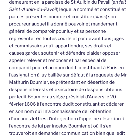
demeurant en la paroisse de St Aulbin du Pavail (
en fait
Saint-Aubin-du-Pavoil
) lequel a nommé et constitué et
par ces présentes nomme et constitue (
blanc
) son
procureur auquel il a donné pouvoir et mandement
général de comparoir pour luy et sa personne
représenter en toutes courts et par devant tous juges
et commissaires qu’il appartiendra, ses droits et
causes garder, soutenir et défendre plaider opposer
appeler relever et renoncer et par espécial de
comparoit pour et au nom dudit constituant à Paris en
l’assignation à luy baillée sur défaut à la requeste de Mr
Mathurin Boumier, se prétendant en désertion de
despens intérests et exécutoire de despens obtenus
par ledit Boumier au siège présidial d’Angers le 20
février 1606 à l’encontre dudit constituant et déclarer
en son nom qu’il n’a connaissance de l’obtention
d’aucunes lettres d’interjection d’appel ne désertion à
l’encontre de lui par inceluy Boumier et où il s’en
trouveroit en demander communication bien que ledit