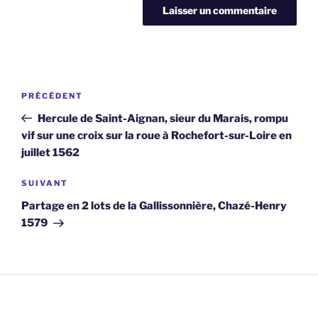
Navigation
Article
PRÉCÉDENT
de
précédent
Hercule de Saint-Aignan, sieur du Marais, rompu
l’article
vif sur une croix sur la roue à Rochefort-sur-Loire en
juillet 1562
Article
SUIVANT
suivant
Partage en 2 lots de la Gallissonnière, Chazé-Henry
1579