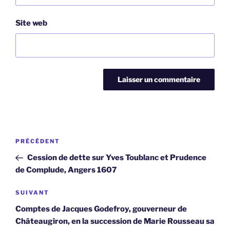
Site web
Navigation
Article
PRÉCÉDENT
de
précédent
Cession de dette sur Yves Toublanc et Prudence
l’article
de Complude, Angers 1607
Article
SUIVANT
suivant
Comptes de Jacques Godefroy, gouverneur de
Châteaugiron, en la succession de Marie Rousseau sa