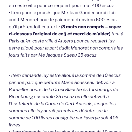
en ceste ville pour ce requiert pour tout 400 escuz
• Item pour le procès que Me Jean Garnier auroit fait
audit Menoret pour le paiement d’environ 600 escuz
qu’il prétendoit couter le (
3 mots non compris – voyez
ci-dessous l’original de ce § et merci de m’aider)
tant à
Paris qu’en ceste ville d’Angers pour ce requiert luy
estre alloué pour la part dudit Menoret non compris les
jours faits par Me Jacques Sueau 25 escuz
• Item demande luy estre alloué la somme de 10 escuz
par une part que défunte Marie Rousseau debvoir à
Ramailler hoste de la Croix Blanche ès forsbourgs de
Richebourg ensemble 25 escuz qu’elle debvoit à
l’hostellerie de la Corne de Cerf Ancenis, lesquelles
sommes elle luy aurait promis les déduite sur la
somme de 100 livres consignée par Faverye soit 406
livres
• Item demande luy estre alloué la somme de 19 escuz