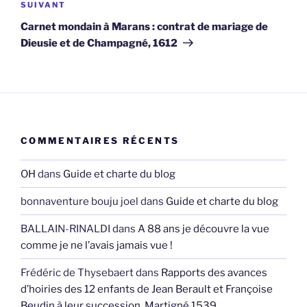
Article
SUIVANT
suivant
Carnet mondain à Marans : contrat de mariage de
Dieusie et de Champagné, 1612
COMMENTAIRES RÉCENTS
OH
dans
Guide et charte du blog
bonnaventure bouju joel
dans
Guide et charte du blog
BALLAIN-RINALDI
dans
A 88 ans je découvre la vue
comme je ne l’avais jamais vue !
Frédéric de Thysebaert
dans
Rapports des avances
d’hoiries des 12 enfants de Jean Berault et Françoise
Beudin à leur succession, Martigné 1539