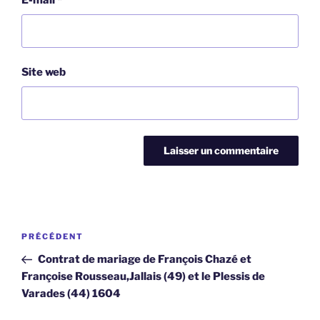
E-mail
*
Site web
Navigation
Article
PRÉCÉDENT
de
précédent
Contrat de mariage de François Chazé et
l’article
Françoise Rousseau,Jallais (49) et le Plessis de
Varades (44) 1604