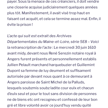
payer. Sous la menace de ces créanciers, il doit vendre
une closerie acquise judiciairement quelques années
plus tôt. Manifestement, il avait visé trop haut en
faisant cet acquêt, et cela se termine assez mal. Enfin, il
évite la prison !
L’acte qui suit est extrait des Archives
Départementales du Maine-et-Loire, série 5E8 – Voici
la retranscription de l’acte
: Le mercredi 30 juin 1610
avant midy, devant nous René Serezin notaire royal à
Angers furent présents et personnellement establis
Jullien Pelault marchand harquebuzier et Guillemint
Dupont sa femme de luy deument et suffisament
autorisée par devant nous quant à ce demeurant à
Angers paroisse de Saint Michel de la Palluds,
lesquels soubzmis soubz ladite cour eulx et chacun
d’eulx seul et pour le tout sans division de personnes
ne de biens etc ont recogneu et confessé de leur bon
gré et libre volonté avoir ce jourd’huy vendu quité