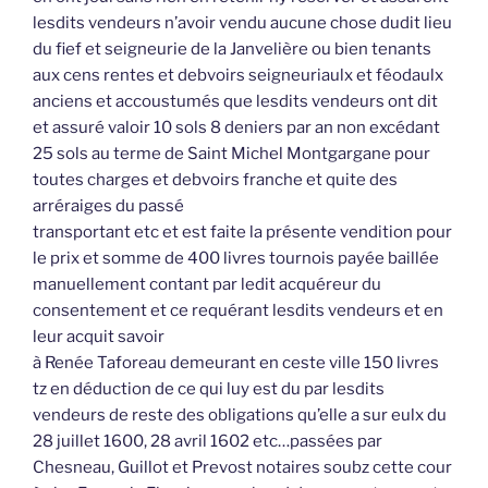
lesdits vendeurs n’avoir vendu aucune chose dudit lieu
du fief et seigneurie de la Janvelière ou bien tenants
aux cens rentes et debvoirs seigneuriaulx et féodaulx
anciens et accoustumés que lesdits vendeurs ont dit
et assuré valoir 10 sols 8 deniers par an non excédant
25 sols au terme de Saint Michel Montgargane pour
toutes charges et debvoirs franche et quite des
arréraiges du passé
transportant etc et est faite la présente vendition pour
le prix et somme de 400 livres tournois payée baillée
manuellement contant par ledit acquéreur du
consentement et ce requérant lesdits vendeurs et en
leur acquit savoir
à Renée Taforeau demeurant en ceste ville 150 livres
tz en déduction de ce qui luy est du par lesdits
vendeurs de reste des obligations qu’elle a sur eulx du
28 juillet 1600, 28 avril 1602 etc…passées par
Chesneau, Guillot et Prevost notaires soubz cette cour