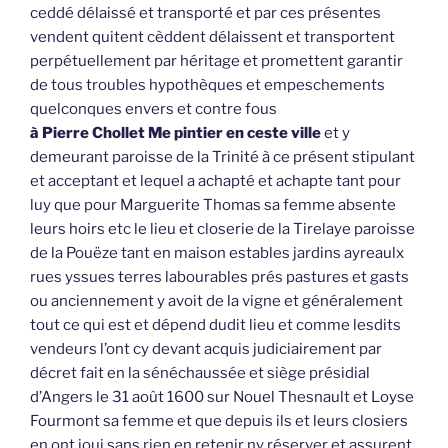
ceddé délaissé et transporté et par ces présentes
vendent quitent cèddent délaissent et transportent
perpétuellement par héritage et promettent garantir
de tous troubles hypothèques et empeschements
quelconques envers et contre fous
à Pierre Chollet Me pintier en ceste ville
et y
demeurant paroisse de la Trinité à ce présent stipulant
et acceptant et lequel a achapté et achapte tant pour
luy que pour Marguerite Thomas sa femme absente
leurs hoirs etc le lieu et closerie de la Tirelaye paroisse
de la Pouëze tant en maison estables jardins ayreaulx
rues yssues terres labourables prés pastures et gasts
ou anciennement y avoit de la vigne et généralement
tout ce qui est et dépend dudit lieu et comme lesdits
vendeurs l’ont cy devant acquis judiciairement par
décret fait en la sénéchaussée et siège présidial
d’Angers le 31 août 1600 sur Nouel Thesnault et Loyse
Fourmont sa femme et que depuis ils et leurs closiers
en ont joui sans rien en retenir ny réserver et assurent