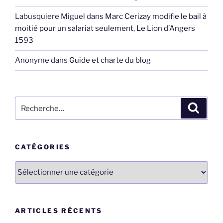
Labusquiere Miguel
dans
Marc Cerizay modifie le bail à
moitié pour un salariat seulement, Le Lion d’Angers
1593
Anonyme
dans
Guide et charte du blog
Recherche
Recher
pour
:
CATÉGORIES
Catégories
ARTICLES RÉCENTS