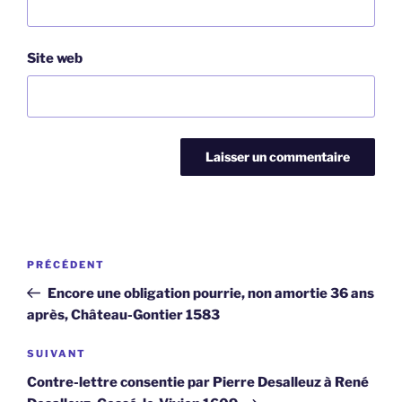
Site web
Navigation
Article
PRÉCÉDENT
de
précédent
Encore une obligation pourrie, non amortie 36 ans
l’article
après, Château-Gontier 1583
Article
SUIVANT
suivant
Contre-lettre consentie par Pierre Desalleuz à René