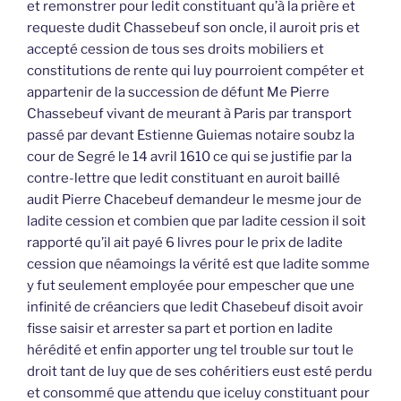
et remonstrer pour ledit constituant qu’à la prière et
requeste dudit Chassebeuf son oncle, il auroit pris et
accepté cession de tous ses droits mobiliers et
constitutions de rente qui luy pourroient compéter et
appartenir de la succession de défunt Me Pierre
Chassebeuf vivant de meurant à Paris par transport
passé par devant Estienne Guiemas notaire soubz la
cour de Segré le 14 avril 1610 ce qui se justifie par la
contre-lettre que ledit constituant en auroit baillé
audit Pierre Chacebeuf demandeur le mesme jour de
ladite cession et combien que par ladite cession il soit
rapporté qu’il ait payé 6 livres pour le prix de ladite
cession que néamoings la vérité est que ladite somme
y fut seulement employée pour empescher que une
infinité de créanciers que ledit Chasebeuf disoit avoir
fisse saisir et arrester sa part et portion en ladite
hérédité et enfin apporter ung tel trouble sur tout le
droit tant de luy que de ses cohéritiers eust esté perdu
et consommé que attendu que iceluy constituant pour