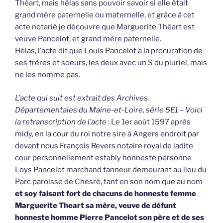
Théart, mais hélas sans pouvoir savoir si elle était
grand mère paternelle ou maternelle, et grâce à cet
acte notarié je découvre que Marguerite Théart est
veuve Pancelot, et grand mère paternelle.
Hélas, l’acte dit que Louis Pancelot a la procuration de
ses frères et soeurs, les deux avec un S du pluriel, mais
ne les nomme pas.
L’acte qui suit est extrait des Archives
Départementales du Maine-et-Loire, série 5E1 – Voici
la retranscription de l’acte
: Le 1er août 1597 après
midy, en la cour du roi notre sire à Angers endroit par
devant nous François Revers notaire royal de ladite
cour personnellement estably honneste personne
Loys Pancelot marchand tanneur demeurant au lieu du
Parc paroisse de Chesré, tant en son nom que au nom
et soy faisant fort de chacuns de honneste femme
Marguerite Theart sa mère, veuve de défunt
honneste homme Pierre Pancelot son père et de ses