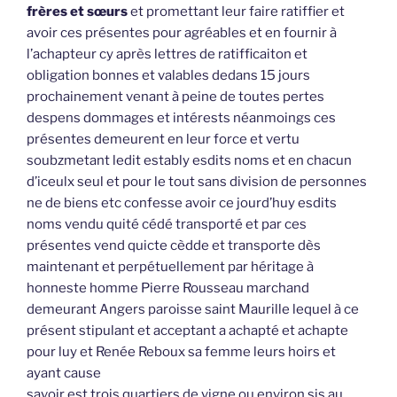
frères et sœurs
et promettant leur faire ratiffier et
avoir ces présentes pour agréables et en fournir à
l’achapteur cy après lettres de ratifficaiton et
obligation bonnes et valables dedans 15 jours
prochainement venant à peine de toutes pertes
despens dommages et intérests néanmoings ces
présentes demeurent en leur force et vertu
soubzmetant ledit estably esdits noms et en chacun
d’iceulx seul et pour le tout sans division de personnes
ne de biens etc confesse avoir ce jourd’huy esdits
noms vendu quité cédé transporté et par ces
présentes vend quicte cèdde et transporte dès
maintenant et perpétuellement par héritage à
honneste homme Pierre Rousseau marchand
demeurant Angers paroisse saint Maurille lequel à ce
présent stipulant et acceptant a achapté et achapte
pour luy et Renée Reboux sa femme leurs hoirs et
ayant cause
savoir est trois quartiers de vigne ou environ sis au