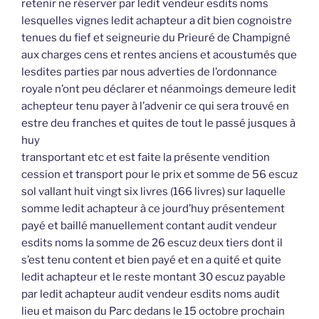
retenir ne réserver par ledit vendeur esdits noms
lesquelles vignes ledit achapteur a dit bien cognoistre
tenues du fief et seigneurie du Prieuré de Champigné
aux charges cens et rentes anciens et acoustumés que
lesdites parties par nous adverties de l’ordonnance
royale n’ont peu déclarer et néanmoings demeure ledit
achepteur tenu payer à l’advenir ce qui sera trouvé en
estre deu franches et quites de tout le passé jusques à
huy
transportant etc et est faite la présente vendition
cession et transport pour le prix et somme de 56 escuz
sol vallant huit vingt six livres (166 livres) sur laquelle
somme ledit achapteur à ce jourd’huy présentement
payé et baillé manuellement contant audit vendeur
esdits noms la somme de 26 escuz deux tiers dont il
s’est tenu content et bien payé et en a quité et quite
ledit achapteur et le reste montant 30 escuz payable
par ledit achapteur audit vendeur esdits noms audit
lieu et maison du Parc dedans le 15 octobre prochain