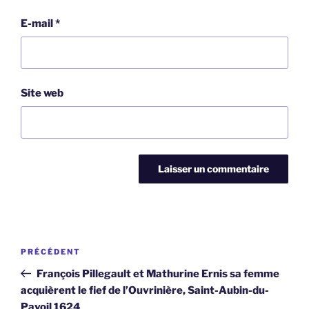
E-mail
*
Site web
Navigation
Article
PRÉCÉDENT
de
précédent
François Pillegault et Mathurine Ernis sa femme
l’article
acquièrent le fief de l’Ouvrinière, Saint-Aubin-du-
Pavoil 1624