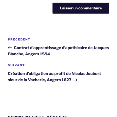
Navigation
Article
PRÉCÉDENT
de
précédent
Contrat d’apprentissage d’apothicaire de Jacques
l’article
Blanche, Angers 1594
Article
SUIVANT
suivant
Création d’obligation au profit de Nicolas Joubert
sieur de la Vacherie, Angers 1627