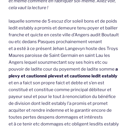
et même comment en fabriquer soi-même. Allez voir,
cela vaut la lecture !
laquelle somme de 5 escuz d’or soleil bons et de poids
ledit estably a promis et demeure tenu poyer et bailler
franche et quicte en ceste ville d’Angers audit Boutault
ou etc dedans Pasques prochainement venant
et a esté à ce présent Jehan Langevyn hoste des Troys
Maures paroisse de Saint Germain en saint Lau les
Angers lequel sounzmectant soy ses hoirs etc ou
pouvoir de ladite cour du poyement de ladite somme
a
plevy et cautionné plevest et cautionne ledit estably
et en a faict son propre faict et debte et s’en est
constitué et constitue comme principal débiteur et
payeur seul et pour le tout à renonciation du bénéfice
de division dont ledit estably l’a promis et promet
acquiter et rendre indemne et le garantir encore de
toutes pertes despens dommages et intérests
et à ce tenir etc dommages etc obligent lesdits estably