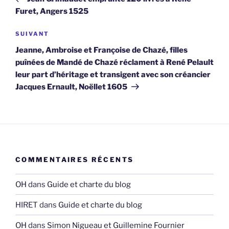
l’article
Furet, Angers 1525
Article
SUIVANT
suivant
Jeanne, Ambroise et Françoise de Chazé, filles
puînées de Mandé de Chazé réclament à René Pelault
leur part d’héritage et transigent avec son créancier
Jacques Ernault, Noëllet 1605
COMMENTAIRES RÉCENTS
OH
dans
Guide et charte du blog
HIRET
dans
Guide et charte du blog
OH
dans
Simon Nigueau et Guillemine Fournier