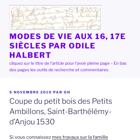
Aller
au
contenu
principal
MODES DE VIE AUX 16, 17E
SIÈCLES PAR ODILE
HALBERT
cliquez sur le titre de l'article pour l'avoir pleine page – En bas
des pages les outils de recherche et commentaires
PUBLIÉ
5 NOVEMBRE 2010
PAR
OH
LE
Coupe du petit bois des Petits
Ambillons, Saint-Barthélémy-
d’Anjou 1530
Si vous connaissez
mes travaux sur la famille