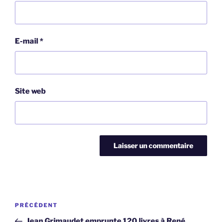
E-mail
*
Site web
Navigation
Article
PRÉCÉDENT
de
précédent
Jean Grimaudet emprunte 120 livres à René