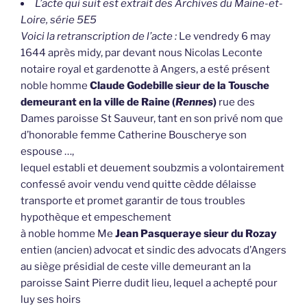
L’acte qui suit est extrait des Archives du Maine-et-
Loire, série 5E5
Voici la retranscription de l’acte :
Le vendredy 6 may
1644 après midy, par devant nous Nicolas Leconte
notaire royal et gardenotte à Angers, a esté présent
noble homme
Claude Godebille sieur de la Tousche
demeurant en la ville de Raine (
Rennes
)
rue des
Dames paroisse St Sauveur, tant en son privé nom que
d’honorable femme Catherine Bouscherye son
espouse …,
lequel establi et deuement soubzmis a volontairement
confessé avoir vendu vend quitte cèdde délaisse
transporte et promet garantir de tous troubles
hypothèque et empeschement
à noble homme Me
Jean Pasqueraye sieur du Rozay
entien (ancien) advocat et sindic des advocats d’Angers
au siège présidial de ceste ville demeurant an la
paroisse Saint Pierre dudit lieu, lequel a achepté pour
luy ses hoirs