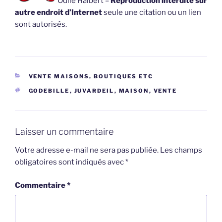
Odile Halbert –
Reproduction interdite sur
autre endroit d’Internet
seule une citation ou un lien
sont autorisés.
CATÉGORIES
VENTE MAISONS, BOUTIQUES ETC
ÉTIQUETTES
GODEBILLE
,
JUVARDEIL
,
MAISON
,
VENTE
Laisser un commentaire
Votre adresse e-mail ne sera pas publiée.
Les champs
obligatoires sont indiqués avec
*
Commentaire
*