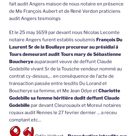
fait audit Angers maison de nous notaire en présence
de Me François Aubert et de René Verdon praticiens
audit Angers tesmoings
Et le 25 may 1659 par devant nous Nicolas Lecomte
notaire Angers furent establis soubzmis
François Du
Laurent Sr de la Boullaye procureur au présidial à
Tours demeurant audit Tours mary de Sébastienne
Boucherye
auparavant veuve de deffunt Claude
Godebille vivant Sr de la Tousche vendeur nommé au
contrat cy-dessus,… en conséquence de l’acte de
transaction passée entre lesdits Du Lorand et
Boucherye sa femme, et Me Jean Odye et
Charlotte
Godebille sa femme héritière dudit deffunt Claude
Godebille
par devant Cleurouaulx et Moreul notaires
royaux audit Rennes le 27 fevrier dernier … a receu
comptant etc…