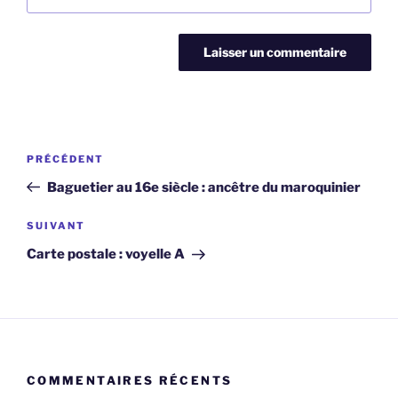
Navigation
Article
PRÉCÉDENT
de
précédent
Baguetier au 16e siècle : ancêtre du maroquinier
l’article
Article
SUIVANT
suivant
Carte postale : voyelle A
COMMENTAIRES RÉCENTS