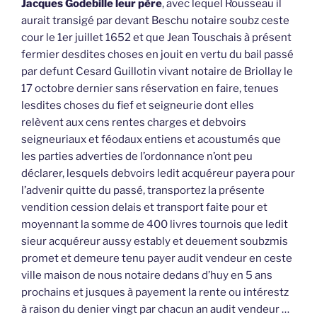
Jacques Godebille leur père
, avec lequel Rousseau il
aurait transigé par devant Beschu notaire soubz ceste
cour le 1er juillet 1652 et que Jean Touschais à présent
fermier desdites choses en jouit en vertu du bail passé
par defunt Cesard Guillotin vivant notaire de Briollay le
17 octobre dernier sans réservation en faire, tenues
lesdites choses du fief et seigneurie dont elles
relèvent aux cens rentes charges et debvoirs
seigneuriaux et féodaux entiens et acoustumés que
les parties adverties de l’ordonnance n’ont peu
déclarer, lesquels debvoirs ledit acquéreur payera pour
l’advenir quitte du passé, transportez la présente
vendition cession delais et transport faite pour et
moyennant la somme de 400 livres tournois que ledit
sieur acquéreur aussy estably et deuement soubzmis
promet et demeure tenu payer audit vendeur en ceste
ville maison de nous notaire dedans d’huy en 5 ans
prochains et jusques à payement la rente ou intérestz
à raison du denier vingt par chacun an audit vendeur …