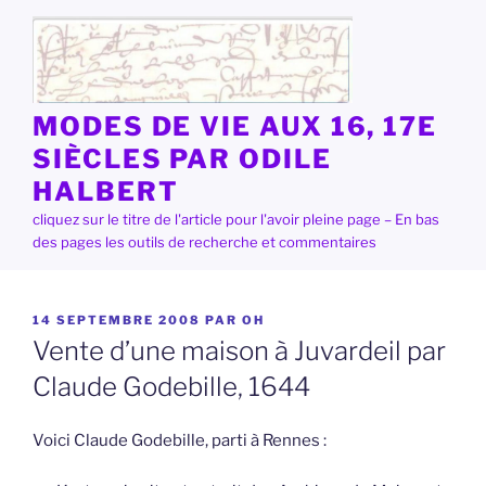
Aller
au
contenu
principal
MODES DE VIE AUX 16, 17E
SIÈCLES PAR ODILE
HALBERT
cliquez sur le titre de l'article pour l'avoir pleine page – En bas
des pages les outils de recherche et commentaires
PUBLIÉ
14 SEPTEMBRE 2008
PAR
OH
LE
Vente d’une maison à Juvardeil par
Claude Godebille, 1644
Voici Claude Godebille, parti à Rennes :